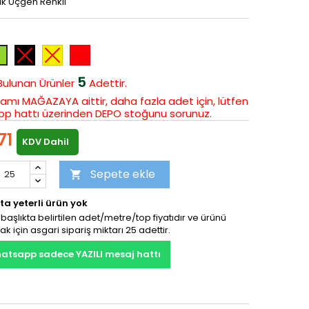
k Üçgen Renkli
Siyah
Sarı
Kırmızı
il
5
Bulunan
Ürünler
Adettir.
amı MAĞAZAYA aittir, daha fazla adet için, lütfen
p hattı üzerinden DEPO stoğunu sorunuz.
71
KDV Dahil
Sepete ekle

ta yeterli ürün yok
başlıkta belirtilen adet/metre/top fiyatıdır ve ürünü
ak için asgari sipariş miktarı 25 adettir.
atsapp sadece YAZILI mesaj hattı