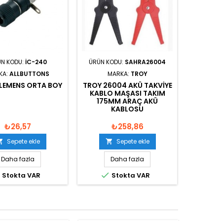
N KODU:
IC-240
ÜRÜN KODU:
SAHRA26004
KA:
ALLBUTTONS
MARKA:
TROY
LEMENS ORTA BOY
TROY 26004 AKÜ TAKVIYE
KABLO MAŞASI TAKIM
175MM ARAÇ AKÜ
KABLOSU
₺26,57
₺258,86
Sepete ekle
Sepete ekle


Daha fazla
Daha fazla


Stokta VAR
Stokta VAR