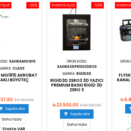
i fiyat
-35%
İndirimli fiyat
-53%
İndirimli
KODU:
SAHRAMG1815
ÜRÜN KODU:
ÜRÜN 
SAHRA3DPRI03ZERO3
MARKA:
CLASS
MARKA:
RIGID3D
 MG1815 AKROBAT
FLYSK
AKLI BÜYÜTEÇ
KANAL
RIGID3D ZERO3 3D YAZICI
PREMIUM BASKI RIGID 3D
ZERO 3
837,60
₺6.
₺5.904,00
₺23.500,00
₺50.000,00
Sepete ekle

Sepete ekle

Daha fazla
Daha fazla

Stokta VAR