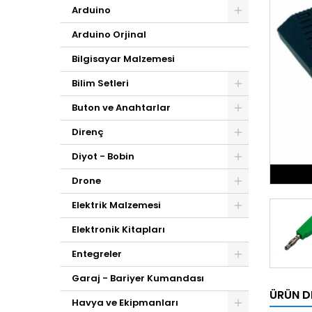
Arduino
Arduino Orjinal
Bilgisayar Malzemesi
Bilim Setleri
Buton ve Anahtarlar
Direnç
Diyot - Bobin
Drone
Elektrik Malzemesi
Elektronik Kitapları
Entegreler
Garaj - Bariyer Kumandası
ÜRÜN D
Havya ve Ekipmanları