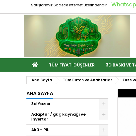
Whatsapp
Satışlarımız Sadece Internet Üzerindendir
TÜM FIYATI DÜŞENLER
3D BASKI VE T
Ana Sayfa
Tüm Buton ve Anahtarlar
Fuse v
ANA SAYFA
3d Yazıcı
Adaptör / güç kaynağı ve
invertör
Akü - PiL