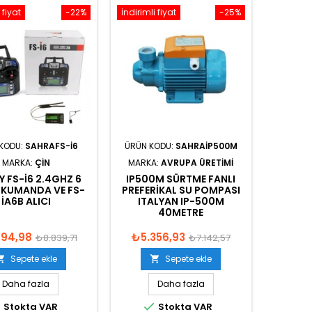
 fiyat
-22%
İndirimli fiyat
-25%
KODU:
SAHRAFS-I6
ÜRÜN KODU:
SAHRAIP500M
MARKA:
ÇIN
MARKA:
AVRUPA ÜRETIMI
Y FS-I6 2.4GHZ 6
IP500M SÜRTME FANLI
 KUMANDA VE FS-
PREFERIKAL SU POMPASI
IA6B ALICI
ITALYAN IP-500M
40METRE
894,98
₺5.356,93
₺8.839,71
₺7.142,57
Sepete ekle
Sepete ekle


Daha fazla
Daha fazla


Stokta VAR
Stokta VAR