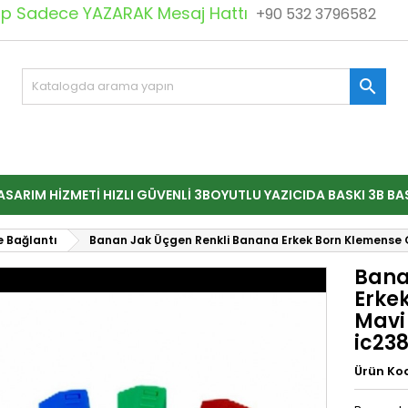
 Sadece YAZARAK Mesaj Hattı
+90 532 3796582

ASARIM HIZMETI HIZLI GÜVENLI 3BOYUTLU YAZICIDA BASKI 3B BA
e Bağlantı
Banan Jak Üçgen Renkli Banana Erkek Born Klemense Gi
Bana
Erke
Mavi 
ic23
Ürün Ko