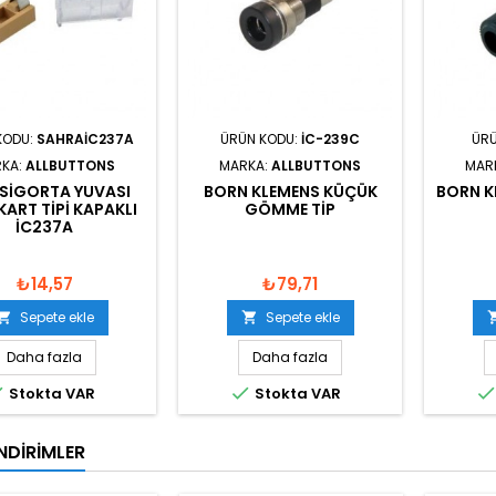
KODU:
SAHRAIC237A
ÜRÜN KODU:
IC-239C
ÜRÜ
KA:
ALLBUTTONS
MARKA:
ALLBUTTONS
MAR
 SIGORTA YUVASI
BORN KLEMENS KÜÇÜK
BORN K
KART TIPI KAPAKLI
GÖMME TIP
IC237A
₺14,57
₺79,71
Sepete ekle
Sepete ekle


Daha fazla
Daha fazla


Stokta VAR
Stokta VAR
NDIRIMLER