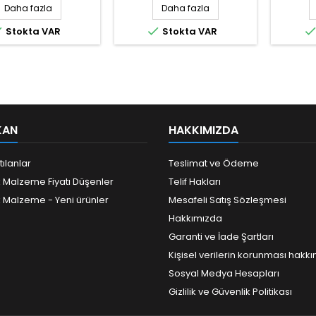
Daha fazla
Daha fazla


Stokta VAR
Stokta VAR
KAN
HAKKIMIZDA
tılanlar
Teslimat ve Ödeme
k Malzeme Fiyatı Düşenler
Telif Hakları
k Malzeme - Yeni ürünler
Mesafeli Satış Sözleşmesi
Hakkımızda
Garanti ve İade Şartları
Kişisel verilerin korunması hakk
Sosyal Medya Hesapları
Gizlilik ve Güvenlik Politikası