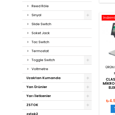
Reed Röle
Sinyal
İndiriml
Slide Switch
Soket Jack
Tac Switch
Termostat
Toggle Switch
ÜRÜN 
Voltmetre
Uzaktan Kumanda
CLAS
MIKRO
Yan Ürünler
ELE
Yarı İletkenler
₺4.
ZSTOK
zstok2