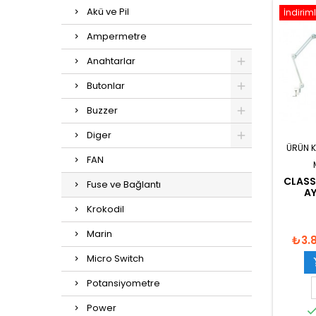
Akü ve Pil
İndiriml
Ampermetre
Anahtarlar
Butonlar
Buzzer
Diger
ÜRÜN 
FAN
CLASS
Fuse ve Bağlantı
AY
Krokodil
Marin
₺3.
Micro Switch
Potansiyometre
Power