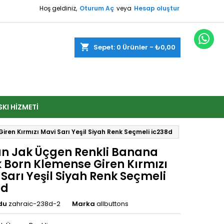
Hoş geldiniz,
Oturum Aç
veya
Hesap oluştur
shopping_cart
Sepet:
0
Ürünler - ₺0,00
SKI HIZMETI
ren Kırmızı Mavi Sarı Yeşil Siyah Renk Seçmeli ic238d
n Jak Üçgen Renkli Banana
k Born Klemense Giren Kırmızı
Sarı Yeşil Siyah Renk Seçmeli
8d
du
zahraic-238d-2
Marka
allbuttons