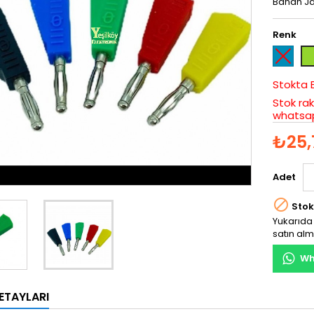
Banan Ja
Renk
Mavi
Yeş
Stokta 
Stok rak
whatsap
₺25,
Adet

Stok
Yukarıda 
satın alm
Wh
ETAYLARI