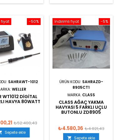
 fiyat
-50%
İndirimli fiyat
-5%
ODU:
SAHRAWT-1012
ÜRÜN KODU:
SAHRAZD-
8905CT1
ARKA:
WELLER
MARKA:
CLASS
R WT1012 DIGITAL
ARLI HAVYA 80WATT
CLASS AĞAÇ YAKMA
HAVYASI 5 FARKLI UÇLU
BUTONLU ZD8905
00,21
₺52.400,43
₺4.580,36
₺4.821,43
Sepete ekle

Sepete ekle
