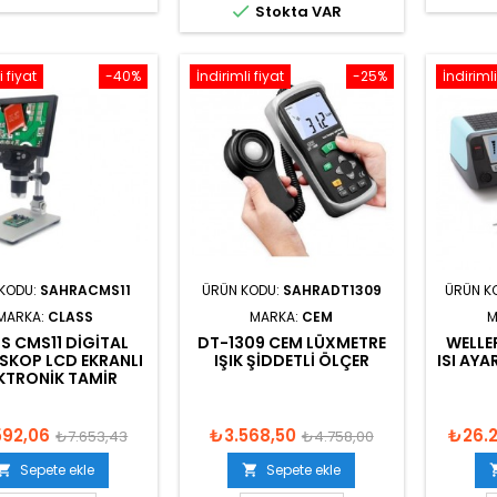

Stokta VAR
i fiyat
-40%
İndirimli fiyat
-25%
İndirimli
KODU:
SAHRACMS11
ÜRÜN KODU:
SAHRADT1309
ÜRÜN K
MARKA:
CLASS
MARKA:
CEM
M
S CMS11 DIGITAL
DT-1309 CEM LÜXMETRE
WELLE
SKOP LCD EKRANLI
IŞIK ŞIDDETLI ÖLÇER
ISI AY
KTRONIK TAMIR
592,06
₺3.568,50
₺26.2
₺7.653,43
₺4.758,00
Sepete ekle
Sepete ekle

