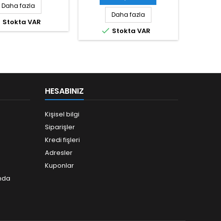
Daha fazla
Daha fazla

Stokta VAR

Stokta VAR
HESABINIZ
Kişisel bilgi
Siparişler
Kredi fişleri
Adresler
Kuponlar
ında