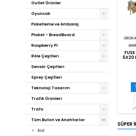
Outlet Ürünler
Oyuncak
Paketleme ve Ambalaj
Plaket - BreadBoard
ÜRÜN 
Raspberry Pi
MAR
FUSE
Röle Çeşitleri
5X20 
Sensör Çeşitleri
Sprey Çeşitleri
Teknoloji Tasarım
Trafik Ürünleri
Trafo
Tüm Buton ve Anahtarlar
SÜPER İ
Acil