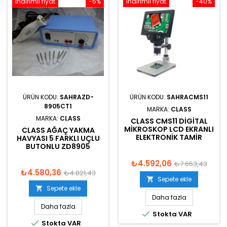
İndirimli fiyat
-5%
İndirimli fiyat
-40%
ÜRÜN KODU:
SAHRAZD-
ÜRÜN KODU:
SAHRACMS11
8905CT1
MARKA:
CLASS
MARKA:
CLASS
CLASS CMS11 DIGITAL
MIKROSKOP LCD EKRANLI
CLASS AĞAÇ YAKMA
ELEKTRONIK TAMIR
HAVYASI 5 FARKLI UÇLU
BUTONLU ZD8905
₺4.592,06
₺7.653,43
₺4.580,36
₺4.821,43
Sepete ekle

Sepete ekle

Daha fazla
Daha fazla

Stokta VAR

Stokta VAR