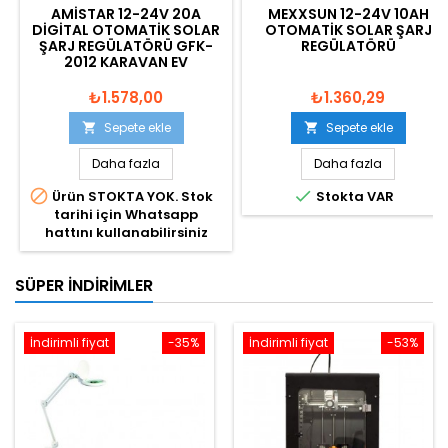
AMISTAR 12-24V 20A
MEXXSUN 12-24V 10AH
DIGITAL OTOMATIK SOLAR
OTOMATIK SOLAR ŞARJ
ŞARJ REGÜLATÖRÜ GFK-
REGÜLATÖRÜ
2012 KARAVAN EV
₺1.578,00
₺1.360,29
Sepete ekle
Sepete ekle


Daha fazla
Daha fazla


Ürün STOKTA YOK. Stok
Stokta VAR
tarihi için Whatsapp
hattını kullanabilirsiniz
SÜPER İNDIRIMLER
İndirimli fiyat
-35%
İndirimli fiyat
-53%