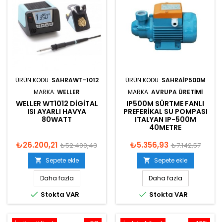
ÜRÜN KODU:
SAHRAWT-1012
ÜRÜN KODU:
SAHRAIP500M
MARKA:
WELLER
MARKA:
AVRUPA ÜRETIMI
WELLER WT1012 DIGITAL
IP500M SÜRTME FANLI
ISI AYARLI HAVYA
PREFERIKAL SU POMPASI
80WATT
ITALYAN IP-500M
40METRE
₺26.200,21
₺5.356,93
₺52.400,43
₺7.142,57
Sepete ekle
Sepete ekle


Daha fazla
Daha fazla


Stokta VAR
Stokta VAR