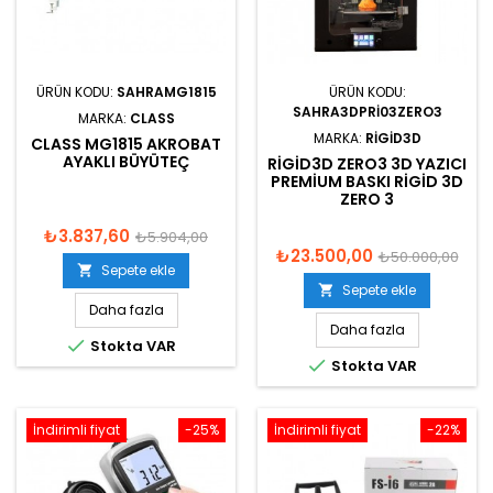
ÜRÜN KODU:
SAHRAMG1815
ÜRÜN KODU:
SAHRA3DPRI03ZERO3
MARKA:
CLASS
MARKA:
RIGID3D
CLASS MG1815 AKROBAT
AYAKLI BÜYÜTEÇ
RIGID3D ZERO3 3D YAZICI
PREMIUM BASKI RIGID 3D
ZERO 3
₺3.837,60
₺5.904,00
₺23.500,00
₺50.000,00
Sepete ekle

Sepete ekle

Daha fazla
Daha fazla

Stokta VAR

Stokta VAR
İndirimli fiyat
-25%
İndirimli fiyat
-22%