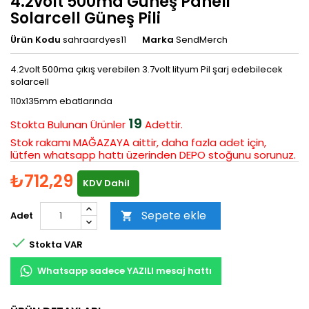
4.2volt 500ma Güneş Paneli
Solarcell Güneş Pili
Ürün Kodu
sahraardyes11
Marka
SendMerch
4.2volt 500ma çıkış verebilen 3.7volt lityum Pil şarj edebilecek
solarcell
110x135mm ebatlarında
19
Stokta Bulunan
Ürünler
Adettir.
Stok rakamı MAĞAZAYA aittir, daha fazla adet için,
lütfen whatsapp hattı üzerinden DEPO stoğunu sorunuz.
₺712,29
KDV Dahil
Sepete ekle
Adet


Stokta VAR
Whatsapp sadece YAZILI mesaj hattı