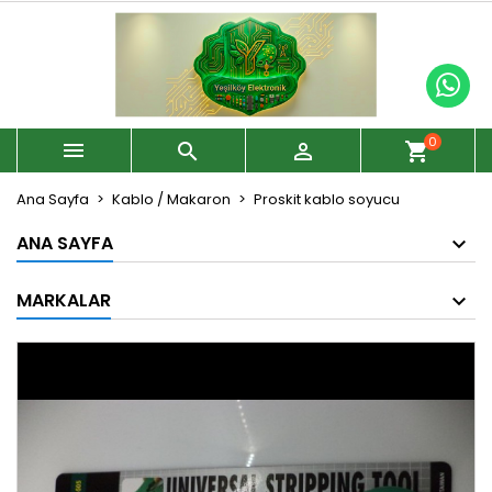
0



shopping_cart
Ana Sayfa
Kablo / Makaron
Proskit kablo soyucu
ANA SAYFA
MARKALAR