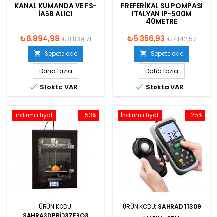
KANAL KUMANDA VE FS-
PREFERIKAL SU POMPASI
IA6B ALICI
ITALYAN IP-500M
40METRE
₺6.894,98
₺5.356,93
₺8.839,71
₺7.142,57
Sepete ekle
Sepete ekle


Daha fazla
Daha fazla


Stokta VAR
Stokta VAR
İndirimli fiyat
-53%
İndirimli fiyat
-25%
ÜRÜN KODU:
ÜRÜN KODU:
SAHRADT1309
SAHRA3DPRI03ZERO3