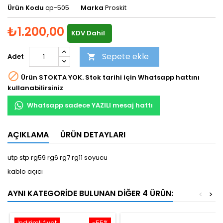
Ürün Kodu
cp-505
Marka
Proskit
₺1.200,00
KDV Dahil
Sepete ekle
Adet


Ürün STOKTA YOK. Stok tarihi için Whatsapp hattını
kullanabilirsiniz
Whatsapp sadece YAZILI mesaj hattı
AÇIKLAMA
ÜRÜN DETAYLARI
utp stp rg59 rg6 rg7 rg11 soyucu
kablo açıcı
AYNI KATEGORIDE BULUNAN DIĞER 4 ÜRÜN:
<
>
İndirimli fiyat
-55%