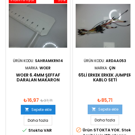
ÜRÜN KODU:
SAHRAMKRN14
ÜRÜN KODU:
ARDAA053
MARKA:
WOER
MARKA:
ÇIN
WOER 6.4MM ŞEFFAF
65LI ERKEK ERKEK JUMPER
DARALAN MAKARON
KABLO SETI
₺16,97
₺85,71
₺37,71
Sepete ekle
Sepete ekle


Daha fazla
Daha fazla


Ürün STOKTA YOK. Stok
Stokta VAR