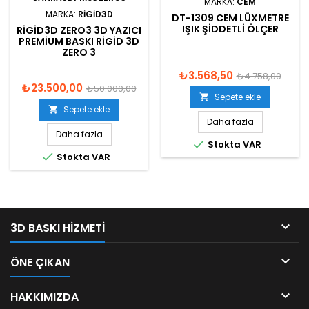
MARKA:
CEM
MARKA:
RIGID3D
DT-1309 CEM LÜXMETRE
IŞIK ŞIDDETLI ÖLÇER
RIGID3D ZERO3 3D YAZICI
PREMIUM BASKI RIGID 3D
ZERO 3
₺3.568,50
₺4.758,00
₺23.500,00
₺50.000,00
Sepete ekle

Sepete ekle

Daha fazla
Daha fazla

Stokta VAR

Stokta VAR

3D BASKI HIZMETI

ÖNE ÇIKAN

HAKKIMIZDA