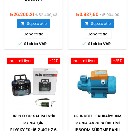
₺26.200,21
₺3.837,60
₺52.400,43
₺5.904,00
Sepete ekle
Sepete ekle


Daha fazla
Daha fazla


Stokta VAR
Stokta VAR
İndirimli fiyat
-22%
İndirimli fiyat
-25%
ÜRÜN KODU:
SAHRAFS-I6
ÜRÜN KODU:
SAHRAIP500M
MARKA:
ÇIN
MARKA:
AVRUPA ÜRETIMI
FLYSKY FS-I6 2.4GHZ 6
IP500M SÜRTME FANLI