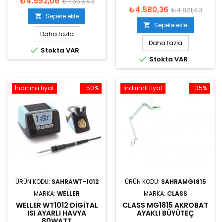
₺4.592,06
₺7.653,43
₺4.580,36
₺4.821,43
Sepete ekle

Sepete ekle

Daha fazla
Daha fazla

Stokta VAR

Stokta VAR
İndirimli fiyat
-50%
İndirimli fiyat
-35%
ÜRÜN KODU:
SAHRAWT-1012
ÜRÜN KODU:
SAHRAMG1815
MARKA:
WELLER
MARKA:
CLASS
WELLER WT1012 DIGITAL
CLASS MG1815 AKROBAT
ISI AYARLI HAVYA
AYAKLI BÜYÜTEÇ
80WATT