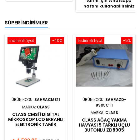
tarihi için Whatsapp
hattını kullanabilirsiniz
SÜPER İNDIRIMLER
İndirimli fiyat
-40%
İndirimli fiyat
-5%
ÜRÜN KODU:
SAHRACMS11
ÜRÜN KODU:
SAHRAZD-
8905CT1
MARKA:
CLASS
MARKA:
CLASS
CLASS CMS11 DIGITAL
MIKROSKOP LCD EKRANLI
CLASS AĞAÇ YAKMA
ELEKTRONIK TAMIR
HAVYASI 5 FARKLI UÇLU
BUTONLU ZD8905