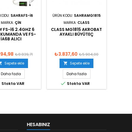
KODU:
SAHRAFS-I6
ÜRÜN KODU:
SAHRAMG1815
MARKA:
ÇIN
MARKA:
CLASS
Y FS-I6 2.4GHZ 6
CLASS MG1815 AKROBAT
 KUMANDA VE FS-
AYAKLI BÜYÜTEÇ
IA6B ALICI
894,98
₺3.837,60
₺8.839,71
₺5.904,00
Sepete ekle
Sepete ekle


Daha fazla
Daha fazla


Stokta VAR
Stokta VAR
HESABINIZ