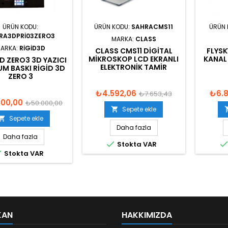
ÜRÜN KODU:
ÜRÜN KODU:
SAHRACMS11
ÜRÜN 
RA3DPRI03ZERO3
MARKA:
CLASS
ARKA:
RIGID3D
CLASS CMS11 DIGITAL
FLYSK
MIKROSKOP LCD EKRANLI
KANAL
D ZERO3 3D YAZICI
ELEKTRONIK TAMIR
UM BASKI RIGID 3D
ZERO 3
₺4.592,06
₺6.
₺7.653,43
500,00
₺50.000,00
Sepete ekle

Sepete ekle

Daha fazla
Daha fazla

Stokta VAR

Stokta VAR
KAN
HAKKIMIZDA