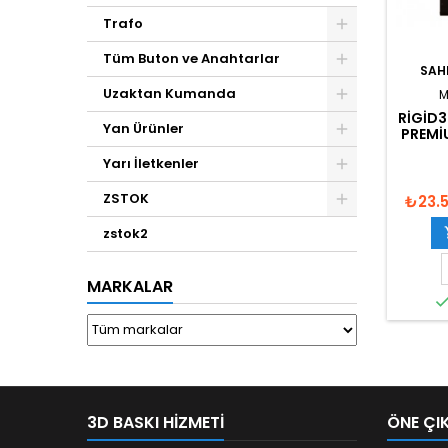
Trafo
Tüm Buton ve Anahtarlar
SAH
Uzaktan Kumanda
M
RIGID3
Yan Ürünler
PREMI
Yarı İletkenler
ZSTOK
₺23.
zstok2
MARKALAR
3D BASKI HIZMETI
ÖNE ÇI