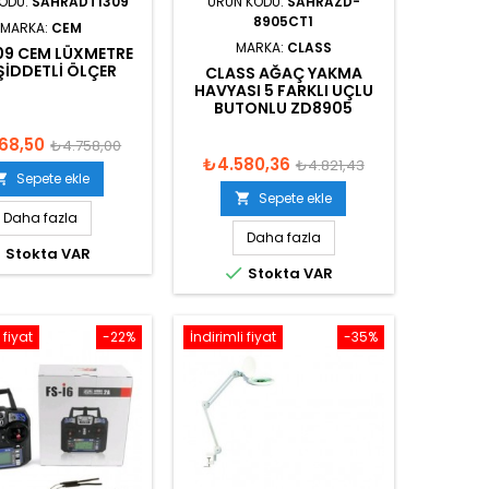
KODU:
SAHRADT1309
ÜRÜN KODU:
SAHRAZD-
8905CT1
MARKA:
CEM
MARKA:
CLASS
09 CEM LÜXMETRE
 ŞIDDETLI ÖLÇER
CLASS AĞAÇ YAKMA
HAVYASI 5 FARKLI UÇLU
BUTONLU ZD8905
68,50
₺4.758,00
₺4.580,36
₺4.821,43
Sepete ekle

Sepete ekle

Daha fazla
Daha fazla

Stokta VAR

Stokta VAR
 fiyat
-22%
İndirimli fiyat
-35%