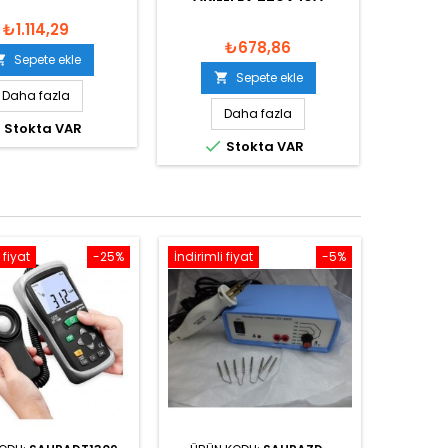
₺1.114,29
₺678,86
Sepete ekle

Sepete ekle

Daha fazla
Daha fazla

Stokta VAR

Stokta VAR
 fiyat
-25%
İndirimli fiyat
-5%