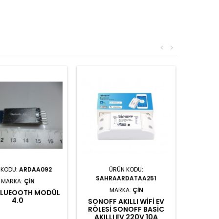
<
>
 KODU:
ARDAA092
ÜRÜN KODU:
SAHRAARDATAA251
MARKA:
ÇIN
MARKA:
ÇIN
BLUEOOTH MODÜL
4.0
SONOFF AKILLI WIFI EV
RÖLESI SONOFF BASIC
AKILLI EV 220V 10A