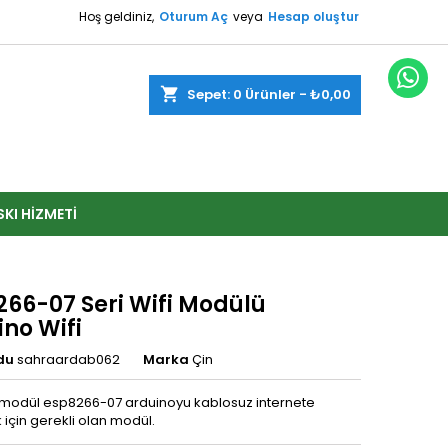
Hoş geldiniz,
Oturum Aç
veya
Hesap oluştur
shopping_cart
Sepet:
0
Ürünler - ₺0,00
SKI HIZMETI
266-07 Seri Wifi Modülü
no Wifi
du
sahraardab062
Marka
Çin
 modül esp8266-07 arduinoyu kablosuz internete
 için gerekli olan modül.