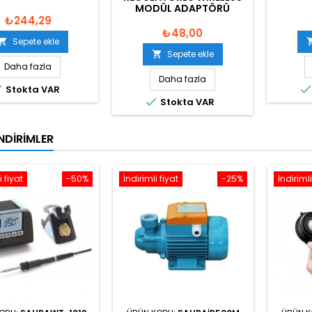
MODÜL ADAPTÖRÜ
₺244,29
₺48,00
Sepete ekle

Sepete ekle

Daha fazla
Daha fazla

Stokta VAR

Stokta VAR
NDIRIMLER
i fiyat
-50%
İndirimli fiyat
-25%
İndirimli