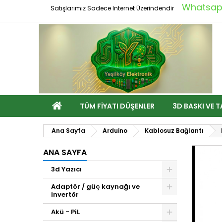
Whatsapp
Satışlarımız Sadece Internet Üzerindendir
TÜM FIYATI DÜŞENLER
3D BASKI VE T
Ana Sayfa
Arduino
Kablosuz Bağlantı
ANA SAYFA
3d Yazıcı
Adaptör / güç kaynağı ve
invertör
Akü - PiL