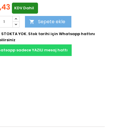
,43
KDV Dahil
Sepete ekle

 STOKTA YOK. Stok tarihi için Whatsapp hattını
ilirsiniz
atsapp sadece YAZILI mesaj hattı