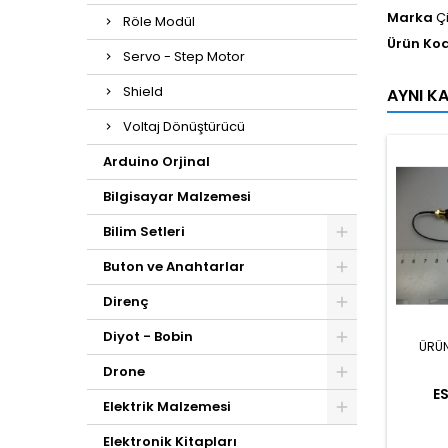
Marka
Ç
Röle Modül
Ürün Ko
Servo - Step Motor
Shield
AYNI K
Voltaj Dönüştürücü
Arduino Orjinal
Bilgisayar Malzemesi
Bilim Setleri
Buton ve Anahtarlar
Direnç
Diyot - Bobin
ÜRÜ
Drone
E
Elektrik Malzemesi
Elektronik Kitapları