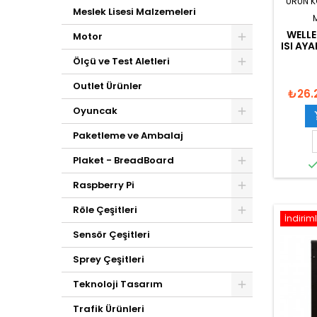
ÜRÜN 
Meslek Lisesi Malzemeleri
WELLE
Motor
ISI AY
Ölçü ve Test Aletleri
Outlet Ürünler
₺26.
Oyuncak
Paketleme ve Ambalaj
Plaket - BreadBoard
Raspberry Pi
Röle Çeşitleri
İndiriml
Sensör Çeşitleri
Sprey Çeşitleri
Teknoloji Tasarım
Trafik Ürünleri