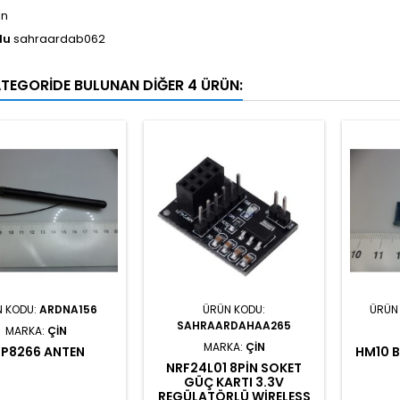
in
du
sahraardab062
ATEGORIDE BULUNAN DIĞER 4 ÜRÜN:
N KODU:
ARDNA156
ÜRÜN KODU:
ÜRÜN
SAHRAARDAHAA265
MARKA:
ÇIN
MARKA:
ÇIN
SP8266 ANTEN
HM10 
NRF24L01 8PIN SOKET
GÜÇ KARTI 3.3V
REGÜLATÖRLÜ WIRELESS