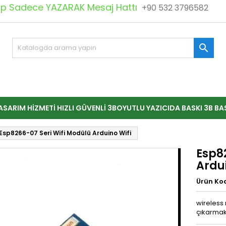
 Sadece YAZARAK Mesaj Hattı
+90 532 3796582

ASARIM HIZMETI HIZLI GÜVENLI 3BOYUTLU YAZICIDA BASKI 3B BA
Esp8266-07 Seri Wifi Modülü Arduino Wifi
Esp8
Ardui
Ürün Ko
wireless
çıkarmak