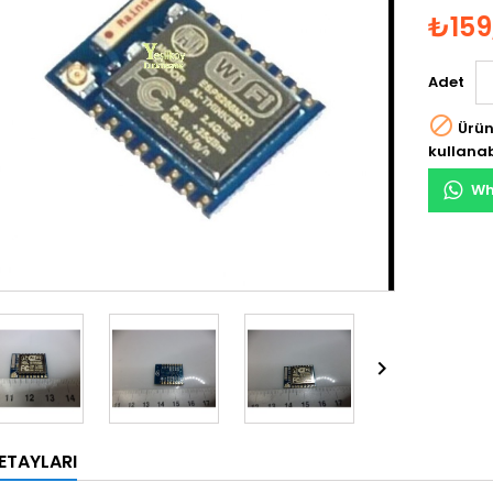
₺159
Adet

Ürün
kullanab
Wh

ETAYLARI