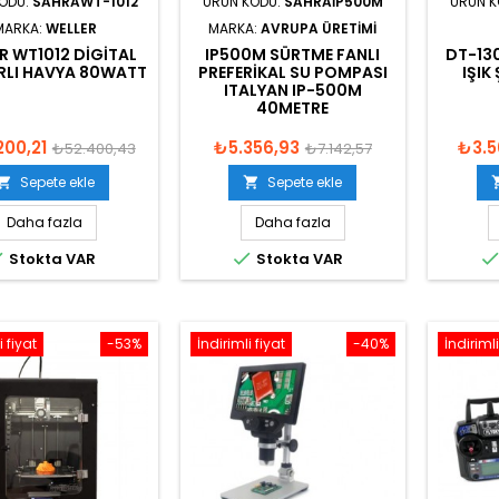
KODU:
SAHRAWT-1012
ÜRÜN KODU:
SAHRAIP500M
ÜRÜN 
MARKA:
WELLER
MARKA:
AVRUPA ÜRETIMI
R WT1012 DIGITAL
IP500M SÜRTME FANLI
DT-13
ARLI HAVYA 80WATT
PREFERIKAL SU POMPASI
IŞIK
ITALYAN IP-500M
40METRE
200,21
₺5.356,93
₺3.5
₺52.400,43
₺7.142,57
Sepete ekle
Sepete ekle


Daha fazla
Daha fazla


Stokta VAR
Stokta VAR
i fiyat
-53%
İndirimli fiyat
-40%
İndirimli