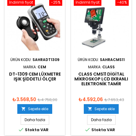
İndirimli fiyat
-25%
İndirimli fiyat
-40%
ÜRÜN KODU:
SAHRADT1309
ÜRÜN KODU:
SAHRACMS11
MARKA:
CEM
MARKA:
CLASS
DT-1309 CEM LÜXMETRE
CLASS CMS11 DIGITAL
IŞIK ŞIDDETLI ÖLÇER
MIKROSKOP LCD EKRANLI
ELEKTRONIK TAMIR
₺3.568,50
₺4.592,06
₺4.758,00
₺7.653,43
Sepete ekle
Sepete ekle


Daha fazla
Daha fazla


Stokta VAR
Stokta VAR