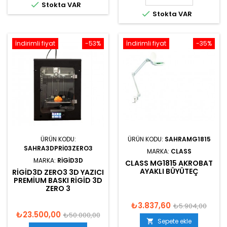

Stokta VAR

Stokta VAR
İndirimli fiyat
-53%
İndirimli fiyat
-35%
ÜRÜN KODU:
ÜRÜN KODU:
SAHRAMG1815
SAHRA3DPRI03ZERO3
MARKA:
CLASS
MARKA:
RIGID3D
CLASS MG1815 AKROBAT
AYAKLI BÜYÜTEÇ
RIGID3D ZERO3 3D YAZICI
PREMIUM BASKI RIGID 3D
ZERO 3
₺3.837,60
₺5.904,00
₺23.500,00
₺50.000,00
Sepete ekle
