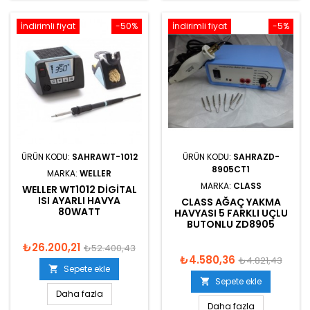
İndirimli fiyat
-50%
İndirimli fiyat
-5%
ÜRÜN KODU:
SAHRAWT-1012
ÜRÜN KODU:
SAHRAZD-
8905CT1
MARKA:
WELLER
MARKA:
CLASS
WELLER WT1012 DIGITAL
ISI AYARLI HAVYA
CLASS AĞAÇ YAKMA
80WATT
HAVYASI 5 FARKLI UÇLU
BUTONLU ZD8905
₺26.200,21
₺52.400,43
₺4.580,36
₺4.821,43
Sepete ekle

Sepete ekle

Daha fazla
Daha fazla