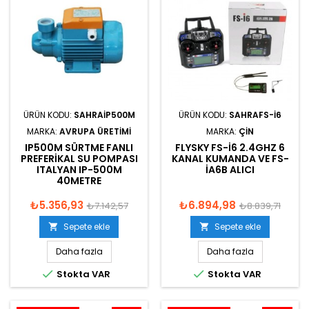
ÜRÜN KODU:
SAHRAIP500M
ÜRÜN KODU:
SAHRAFS-I6
MARKA:
AVRUPA ÜRETIMI
MARKA:
ÇIN
IP500M SÜRTME FANLI
FLYSKY FS-I6 2.4GHZ 6
PREFERIKAL SU POMPASI
KANAL KUMANDA VE FS-
ITALYAN IP-500M
IA6B ALICI
40METRE
₺5.356,93
₺6.894,98
₺7.142,57
₺8.839,71
Sepete ekle
Sepete ekle


Daha fazla
Daha fazla


Stokta VAR
Stokta VAR