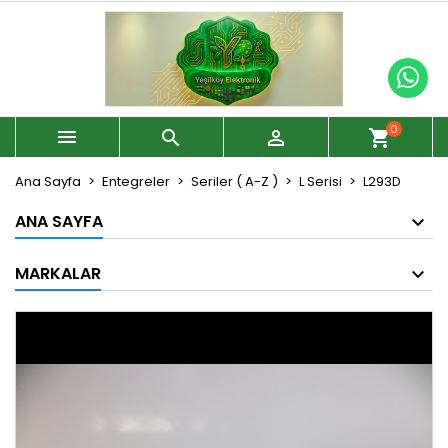
0



shopping_cart
Ana Sayfa
Entegreler
Seriler ( A-Z )
L Serisi
L293D
ANA SAYFA
MARKALAR