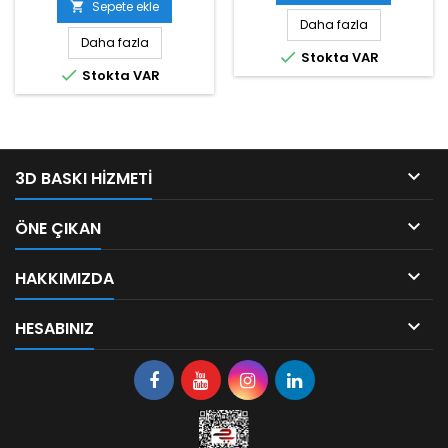
Sepete ekle

Daha fazla
Daha fazla

Stokta VAR

Stokta VAR

3D BASKI HIZMETI

ÖNE ÇIKAN

HAKKIMIZDA

HESABINIZ