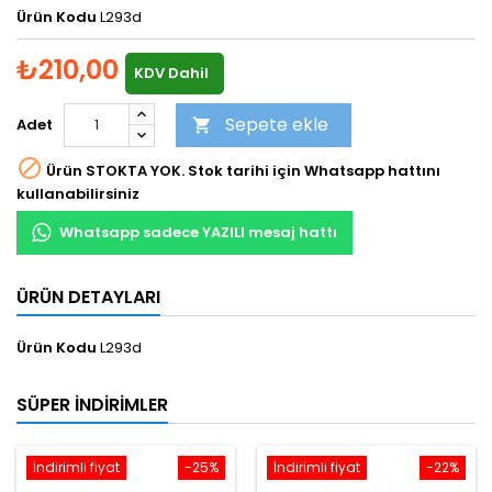
Ürün Kodu
L293d
₺210,00
KDV Dahil
Sepete ekle
Adet


Ürün STOKTA YOK. Stok tarihi için Whatsapp hattını
kullanabilirsiniz
Whatsapp sadece YAZILI mesaj hattı
ÜRÜN DETAYLARI
Ürün Kodu
L293d
SÜPER İNDIRIMLER
İndirimli fiyat
-25%
İndirimli fiyat
-22%