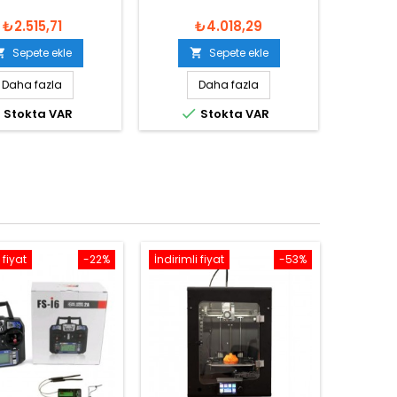
₺2.515,71
₺4.018,29
Sepete ekle
Sepete ekle


Daha fazla
Daha fazla


Stokta VAR
Stokta VAR
 fiyat
-22%
İndirimli fiyat
-53%