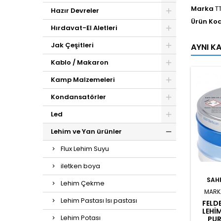
Marka
T
Hazır Devreler
Ürün Ko
Hırdavat-El Aletleri
Jak Çeşitleri
AYNI K
Kablo / Makaron
Kamp Malzemeleri
Kondansatörler
Led
Lehim ve Yan ürünler
Flux Lehim Suyu
iletken boya
SAH
Lehim Çekme
MARK
Lehim Pastası Isı pastası
FELD
LEHI
Lehim Potası
PUR