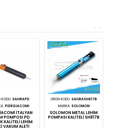
<
>
 KODU:
SAHRAPD
ÜRÜN KODU:
SAHRASH817B
KA:
PIERGIACOMI
MARKA:
SOLOMON
IACOMI ITALYAN
SOLOMON METAL LEHIM
IM POMPOSI PD
POMPASI KALITELI SH817B
K KALITELI LEHIM
CI VAKUM ALETI