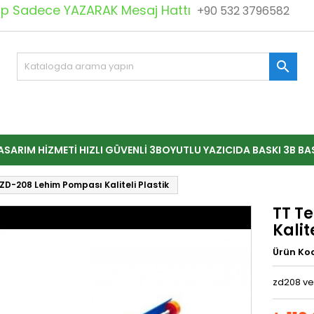
 Sadece YAZARAK Mesaj Hattı
+90 532 3796582

ASARIM HIZMETI HIZLI GÜVENLI 3BOYUTLU YAZICIDA BASKI 3B BA
ZD-208 Lehim Pompası Kaliteli Plastik
TT T
Kalit
Ürün Ko
zd208 ve