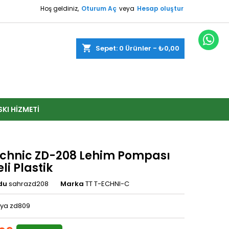
Hoş geldiniz,
Oturum Aç
veya
Hesap oluştur
shopping_cart
Sepet:
0
Ürünler - ₺0,00
SKI HIZMETI
echnic ZD-208 Lehim Pompası
eli Plastik
du
sahrazd208
Marka
TT T-ECHNI-C
ya zd809