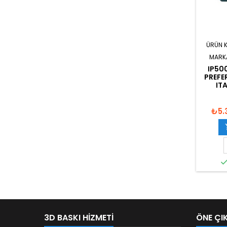
ÜRÜN 
MARK
IP50
PREFE
IT
₺5.
3D BASKI HIZMETI
ÖNE ÇI