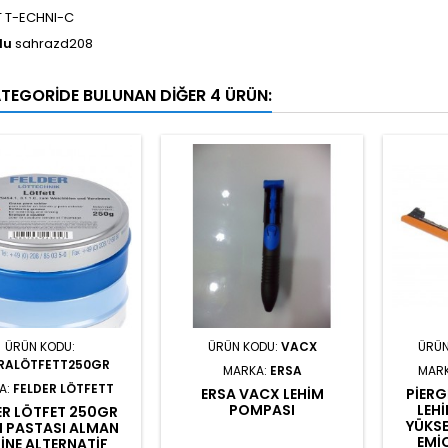
T T-ECHNI-C
du
sahrazd208
ATEGORIDE BULUNAN DIĞER 4 ÜRÜN:
ÜRÜN KODU:
ÜRÜN KODU:
VACX
ÜRÜN
RALÖTFETT250GR
MARKA:
ERSA
MAR
A:
FELDER LÖTFETT
ERSA VACX LEHIM
PIERG
POMPASI
LEH
ER LÖTFET 250GR
YÜKSE
M PASTASI ALMAN
EMI
INE ALTERNATIF