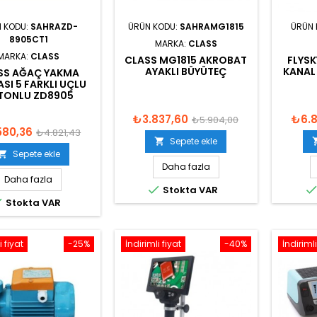
 KODU:
SAHRAZD-
ÜRÜN KODU:
SAHRAMG1815
ÜRÜN 
8905CT1
MARKA:
CLASS
MARKA:
CLASS
CLASS MG1815 AKROBAT
FLYSK
AYAKLI BÜYÜTEÇ
KANAL
SS AĞAÇ YAKMA
SI 5 FARKLI UÇLU
TONLU ZD8905
₺3.837,60
₺6.
₺5.904,00
580,36
₺4.821,43
Sepete ekle

Sepete ekle

Daha fazla
Daha fazla

Stokta VAR

Stokta VAR
i fiyat
-25%
İndirimli fiyat
-40%
İndirimli