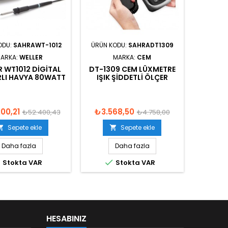
ODU:
SAHRAWT-1012
ÜRÜN KODU:
SAHRADT1309
ARKA:
WELLER
MARKA:
CEM
R WT1012 DIGITAL
DT-1309 CEM LÜXMETRE
ARLI HAVYA 80WATT
IŞIK ŞIDDETLI ÖLÇER
00,21
₺3.568,50
₺52.400,43
₺4.758,00
Sepete ekle
Sepete ekle


Daha fazla
Daha fazla


Stokta VAR
Stokta VAR
HESABINIZ