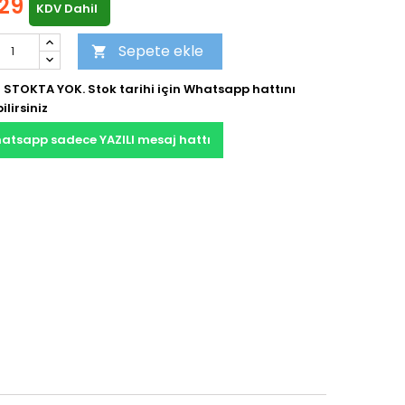
,29
KDV Dahil
Sepete ekle

 STOKTA YOK. Stok tarihi için Whatsapp hattını
ilirsiniz
atsapp sadece YAZILI mesaj hattı