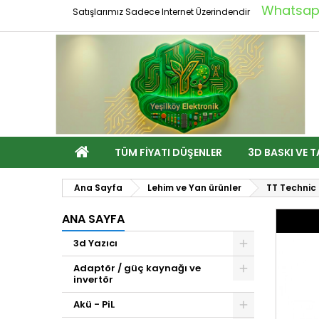
Whatsapp
Satışlarımız Sadece Internet Üzerindendir
TÜM FIYATI DÜŞENLER
3D BASKI VE T
Ana Sayfa
Lehim ve Yan ürünler
TT Technic 
ANA SAYFA
3d Yazıcı
Adaptör / güç kaynağı ve
invertör
Akü - PiL