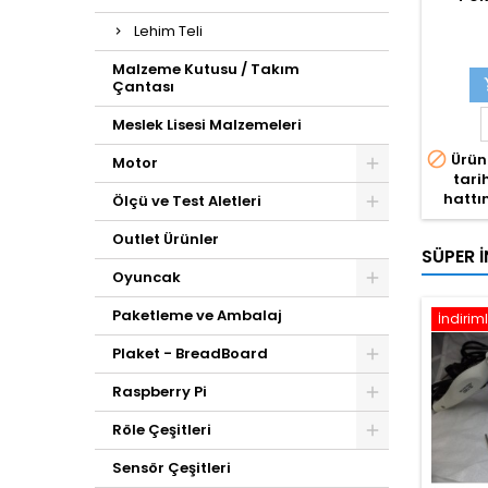
Lehim Teli
Malzeme Kutusu / Takım
Çantası
Meslek Lisesi Malzemeleri

Ürün
Motor
tari
hattın
Ölçü ve Test Aletleri
Outlet Ürünler
SÜPER İ
Oyuncak
Paketleme ve Ambalaj
İndiriml
Plaket - BreadBoard
Raspberry Pi
Röle Çeşitleri
Sensör Çeşitleri