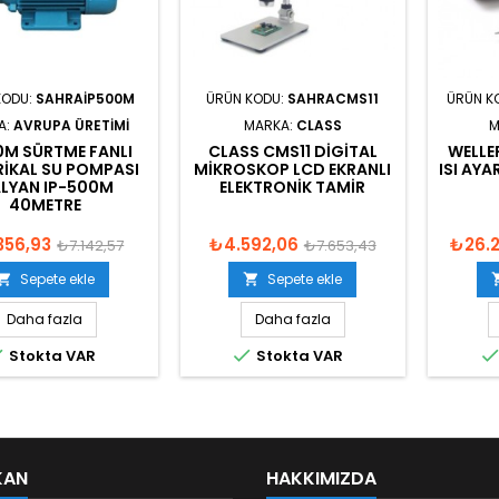
KODU:
SAHRAIP500M
ÜRÜN KODU:
SAHRACMS11
ÜRÜN K
A:
AVRUPA ÜRETIMI
MARKA:
CLASS
M
0M SÜRTME FANLI
CLASS CMS11 DIGITAL
WELLE
RIKAL SU POMPASI
MIKROSKOP LCD EKRANLI
ISI AY
ALYAN IP-500M
ELEKTRONIK TAMIR
40METRE
356,93
₺4.592,06
₺26.2
₺7.142,57
₺7.653,43
Sepete ekle
Sepete ekle


Daha fazla
Daha fazla


Stokta VAR
Stokta VAR
KAN
HAKKIMIZDA