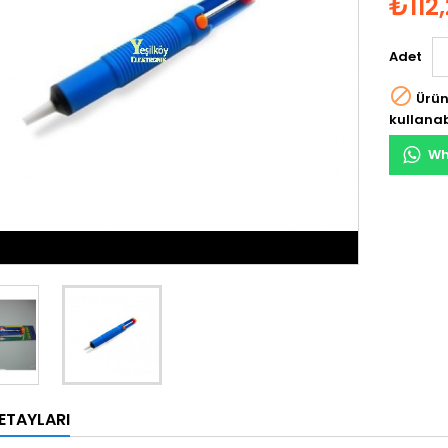
₺112
Adet

Ürün
kullanab
Wh
ETAYLARI