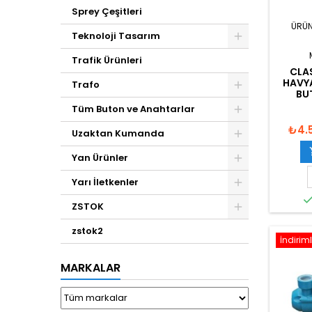
Sprey Çeşitleri
ÜRÜN
Teknoloji Tasarım
Trafik Ürünleri
CLA
HAVYA
Trafo
BU
Tüm Buton ve Anahtarlar
₺4.
Uzaktan Kumanda
Yan Ürünler
Yarı İletkenler
ZSTOK
zstok2
İndiriml
MARKALAR