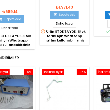
₺1.971,43
₺689,14
Sepete ekle

Sepete ekle

Daha fazla
Daha fazla

Ürün STOKTA YOK. Stok
 STOKTA YOK. Stok
tarihi için Whatsapp
hi için Whatsapp
hattını kullanabilirsiniz
ı kullanabilirsiniz
NDIRIMLER
i fiyat
-5%
İndirimli fiyat
-35%
İndirimli