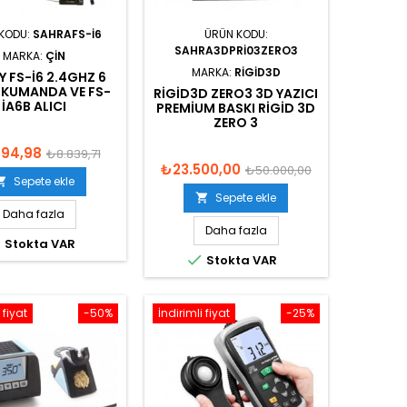
KODU:
SAHRAFS-I6
ÜRÜN KODU:
SAHRA3DPRI03ZERO3
MARKA:
ÇIN
MARKA:
RIGID3D
Y FS-I6 2.4GHZ 6
 KUMANDA VE FS-
RIGID3D ZERO3 3D YAZICI
IA6B ALICI
PREMIUM BASKI RIGID 3D
ZERO 3
894,98
₺8.839,71
₺23.500,00
₺50.000,00
Sepete ekle

Sepete ekle

Daha fazla
Daha fazla

Stokta VAR

Stokta VAR
 fiyat
-50%
İndirimli fiyat
-25%