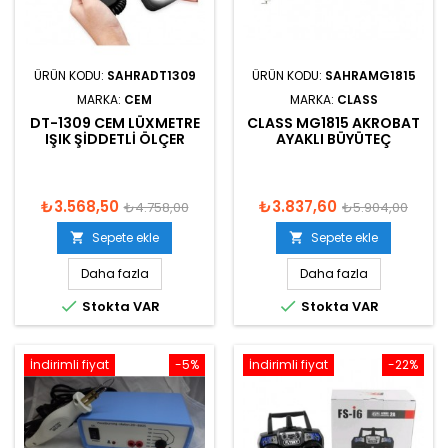
ÜRÜN KODU:
SAHRADT1309
ÜRÜN KODU:
SAHRAMG1815
MARKA:
CEM
MARKA:
CLASS
DT-1309 CEM LÜXMETRE
CLASS MG1815 AKROBAT
IŞIK ŞIDDETLI ÖLÇER
AYAKLI BÜYÜTEÇ
₺3.568,50
₺3.837,60
₺4.758,00
₺5.904,00
Sepete ekle
Sepete ekle


Daha fazla
Daha fazla


Stokta VAR
Stokta VAR
İndirimli fiyat
-5%
İndirimli fiyat
-22%