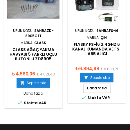
ÜRÜN KODU:
SAHRAZD-
ÜRÜN KODU:
SAHRAFS-I6
8905CT1
MARKA:
ÇIN
MARKA:
CLASS
FLYSKY FS-I6 2.4GHZ 6
KANAL KUMANDA VE FS-
CLASS AĞAÇ YAKMA
IA6B ALICI
HAVYASI 5 FARKLI UÇLU
BUTONLU ZD8905
₺6.894,98
₺8.839,71
₺4.580,36
₺4.821,43
Sepete ekle

Sepete ekle

Daha fazla
Daha fazla

Stokta VAR

Stokta VAR