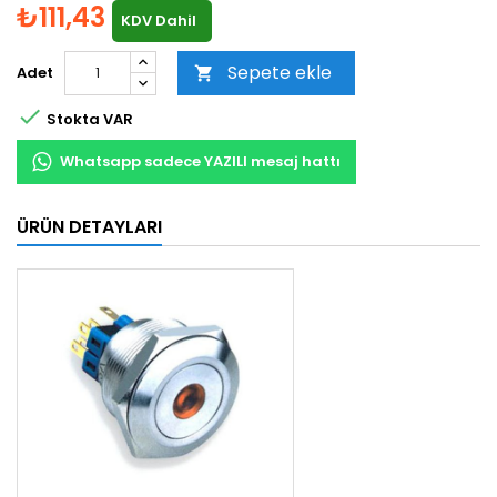
₺111,43
KDV Dahil
Sepete ekle
Adet


Stokta VAR
Whatsapp sadece YAZILI mesaj hattı
ÜRÜN DETAYLARI