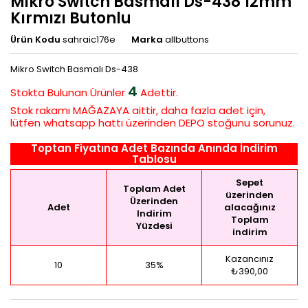
Mikro Switch Basmalı Ds-438 12mm
Kırmızı Butonlu
Ürün Kodu
sahraic176e
Marka
allbuttons
Mikro Switch Basmalı Ds-438
4
Stokta Bulunan
Ürünler
Adettir.
Stok rakamı MAĞAZAYA aittir, daha fazla adet için,
lütfen whatsapp hattı üzerinden DEPO stoğunu sorunuz.
Toptan Fiyatına Adet Bazında Anında İndirim
Tablosu
Sepet
Toplam Adet
üzerinden
Üzerinden
Adet
alacağınız
Indirim
Toplam
Yüzdesi
indirim
Kazancınız
10
35%
₺390,00