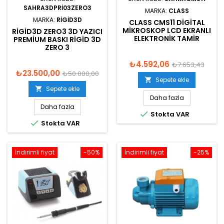
SAHRA3DPRI03ZERO3
MARKA:
CLASS
MARKA:
RIGID3D
CLASS CMS11 DIGITAL
MIKROSKOP LCD EKRANLI
RIGID3D ZERO3 3D YAZICI
ELEKTRONIK TAMIR
PREMIUM BASKI RIGID 3D
ZERO 3
₺4.592,06
₺7.653,43
₺23.500,00
₺50.000,00
Sepete ekle

Sepete ekle

Daha fazla
Daha fazla

Stokta VAR

Stokta VAR
İndirimli fiyat
-50%
İndirimli fiyat
-25%