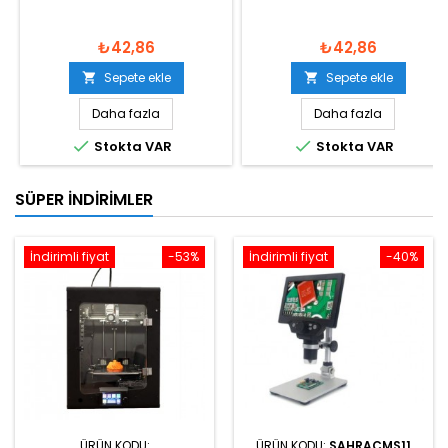
₺42,86
₺42,86
Sepete ekle
Sepete ekle


Daha fazla
Daha fazla


Stokta VAR
Stokta VAR
SÜPER İNDIRIMLER
İndirimli fiyat
-53%
İndirimli fiyat
-40%
ÜRÜN KODU:
ÜRÜN KODU:
SAHRACMS11