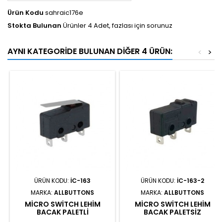
Ürün Kodu
sahraic176e
Stokta Bulunan
Ürünler 4 Adet, fazlası için sorunuz
AYNI KATEGORIDE BULUNAN DIĞER 4 ÜRÜN:
<
>
ÜRÜN KODU:
IC-163
ÜRÜN KODU:
IC-163-2
MARKA:
ALLBUTTONS
MARKA:
ALLBUTTONS
MICRO SWITCH LEHIM
MICRO SWITCH LEHIM
BACAK PALETLI
BACAK PALETSIZ