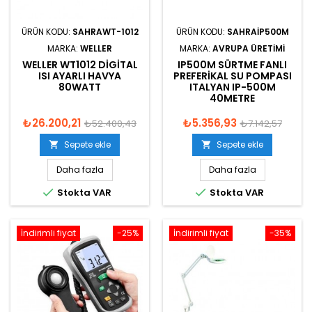
ÜRÜN KODU:
SAHRAWT-1012
ÜRÜN KODU:
SAHRAIP500M
MARKA:
WELLER
MARKA:
AVRUPA ÜRETIMI
WELLER WT1012 DIGITAL
IP500M SÜRTME FANLI
ISI AYARLI HAVYA
PREFERIKAL SU POMPASI
80WATT
ITALYAN IP-500M
40METRE
₺26.200,21
₺5.356,93
₺52.400,43
₺7.142,57
Sepete ekle
Sepete ekle


Daha fazla
Daha fazla


Stokta VAR
Stokta VAR
İndirimli fiyat
-25%
İndirimli fiyat
-35%