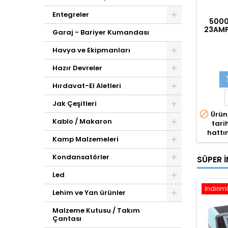
Entegreler
5000
23AMP
Garaj - Bariyer Kumandası
Havya ve Ekipmanları
Hazır Devreler
Hırdavat-El Aletleri
Jak Çeşitleri

Ürün
Kablo / Makaron
tari
hattın
Kamp Malzemeleri
Kondansatörler
SÜPER İ
Led
İndiriml
Lehim ve Yan ürünler
Malzeme Kutusu / Takım
Çantası