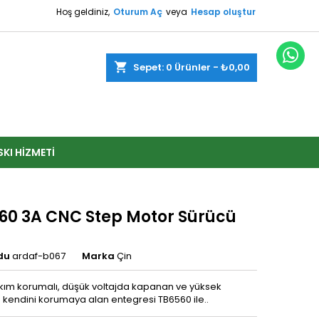
Hoş geldiniz,
Oturum Aç
veya
Hesap oluştur
shopping_cart
Sepet:
0
Ürünler - ₺0,00
SKI HIZMETI
60 3A CNC Step Motor Sürücü
du
ardaf-b067
Marka
Çin
kım korumalı, düşük voltajda kapanan ve yüksek
a kendini korumaya alan entegresi TB6560 ile..