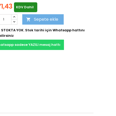
71,43
KDV Dahil
Sepete ekle

 STOKTA YOK. Stok tarihi için Whatsapp hattını
ilirsiniz
atsapp sadece YAZILI mesaj hattı