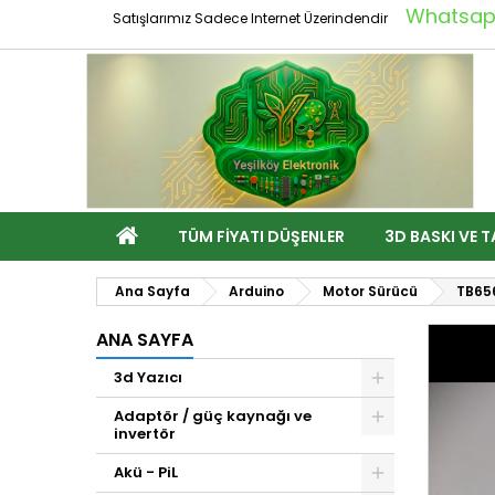
Whatsapp
Satışlarımız Sadece Internet Üzerindendir
TÜM FIYATI DÜŞENLER
3D BASKI VE T
Ana Sayfa
Arduino
Motor Sürücü
TB656
ANA SAYFA
3d Yazıcı
Adaptör / güç kaynağı ve
invertör
Akü - PiL