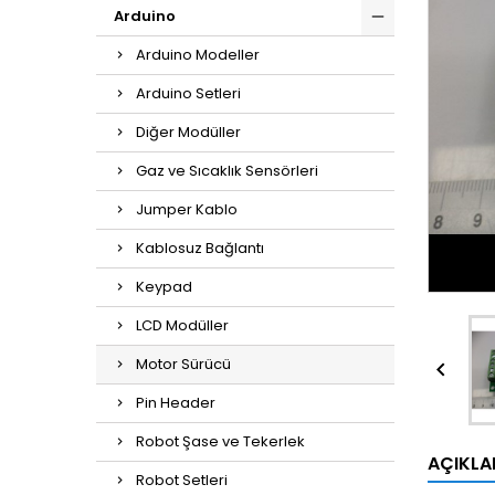
Arduino
Arduino Modeller
Arduino Setleri
Diğer Modüller
Gaz ve Sıcaklık Sensörleri
Jumper Kablo
Kablosuz Bağlantı
Keypad
LCD Modüller
Motor Sürücü

Pin Header
Robot Şase ve Tekerlek
AÇIKL
Robot Setleri