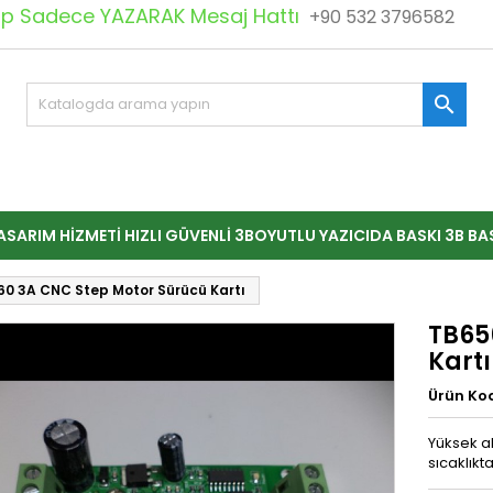
 Sadece YAZARAK Mesaj Hattı
+90 532 3796582

ASARIM HIZMETI HIZLI GÜVENLI 3BOYUTLU YAZICIDA BASKI 3B BA
0 3A CNC Step Motor Sürücü Kartı
TB65
Kartı
Ürün Ko
Yüksek a
sıcaklıkt