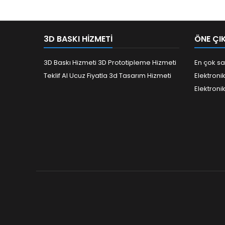
3D BASKI HIZMETI
ÖNE ÇI
3D Baskı Hizmeti 3D Prototipleme Hizmeti
En çok sa
Teklif Al Ucuz Fiyatla 3d Tasarım Hizmeti
Elektroni
Elektroni