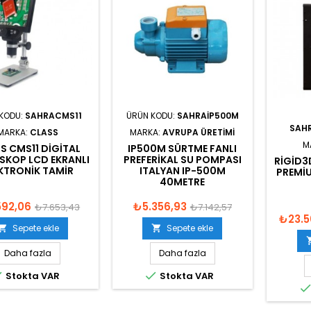
KODU:
SAHRACMS11
ÜRÜN KODU:
SAHRAIP500M
SAH
MARKA:
CLASS
MARKA:
AVRUPA ÜRETIMI
M
S CMS11 DIGITAL
IP500M SÜRTME FANLI
SKOP LCD EKRANLI
PREFERIKAL SU POMPASI
RIGID3
KTRONIK TAMIR
ITALYAN IP-500M
PREMIU
40METRE
592,06
₺5.356,93
₺7.653,43
₺7.142,57
₺23.5
Sepete ekle
Sepete ekle


Daha fazla
Daha fazla


Stokta VAR
Stokta VAR