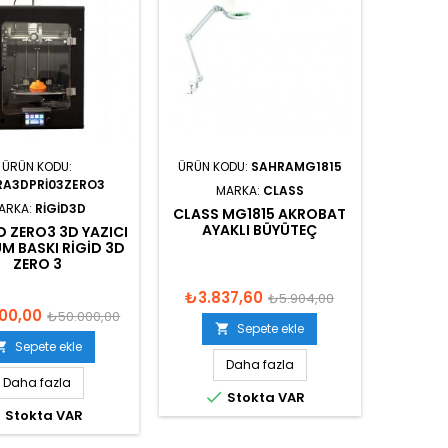
ÜRÜN KODU:
ÜRÜN KODU:
SAHRAMG1815
RA3DPRI03ZERO3
MARKA:
CLASS
ARKA:
RIGID3D
CLASS MG1815 AKROBAT
AYAKLI BÜYÜTEÇ
D ZERO3 3D YAZICI
M BASKI RIGID 3D
ZERO 3
₺3.837,60
₺5.904,00
00,00
₺50.000,00
Sepete ekle

Sepete ekle

Daha fazla
Daha fazla

Stokta VAR

Stokta VAR