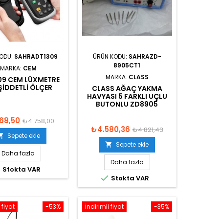
KODU:
SAHRADT1309
ÜRÜN KODU:
SAHRAZD-
8905CT1
MARKA:
CEM
MARKA:
CLASS
09 CEM LÜXMETRE
 ŞIDDETLI ÖLÇER
CLASS AĞAÇ YAKMA
HAVYASI 5 FARKLI UÇLU
BUTONLU ZD8905
68,50
₺4.758,00
₺4.580,36
₺4.821,43
Sepete ekle

Sepete ekle

Daha fazla
Daha fazla

Stokta VAR

Stokta VAR
 fiyat
-53%
İndirimli fiyat
-35%