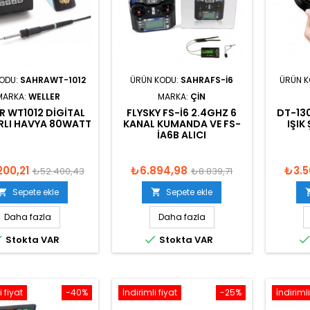
KODU:
SAHRAWT-1012
ÜRÜN KODU:
SAHRAFS-I6
ÜRÜN 
MARKA:
WELLER
MARKA:
ÇIN
R WT1012 DIGITAL
FLYSKY FS-I6 2.4GHZ 6
DT-13
ARLI HAVYA 80WATT
KANAL KUMANDA VE FS-
IŞIK
IA6B ALICI
200,21
₺6.894,98
₺3.5
₺52.400,43
₺8.839,71
Sepete ekle
Sepete ekle


Daha fazla
Daha fazla


Stokta VAR
Stokta VAR
i fiyat
-40%
İndirimli fiyat
-25%
İndirimli