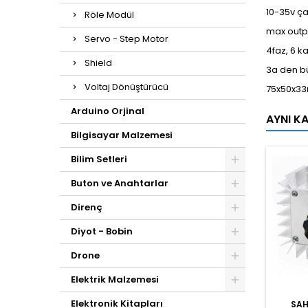
10-35v ça
Röle Modül
max outp
Servo - Step Motor
4faz, 6 ka
Shield
3a den bü
Voltaj Dönüştürücü
75x50x3
Arduino Orjinal
AYNI K
Bilgisayar Malzemesi
Bilim Setleri
Buton ve Anahtarlar
Direnç
Diyot - Bobin
Drone
Elektrik Malzemesi
Elektronik Kitapları
SA