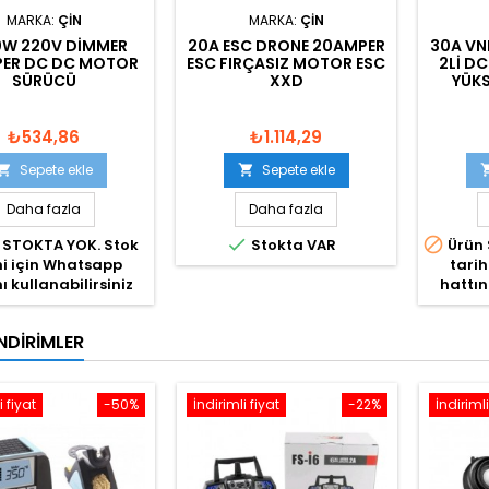
MARKA:
ÇIN
MARKA:
ÇIN
W 220V DIMMER
20A ESC DRONE 20AMPER
30A VN
ER DC DC MOTOR
ESC FIRÇASIZ MOTOR ESC
2LI D
SÜRÜCÜ
XXD
YÜKS
₺534,86
₺1.114,29
Sepete ekle
Sepete ekle


Daha fazla
Daha fazla


 STOKTA YOK. Stok
Stokta VAR
Ürün 
hi için Whatsapp
tarih
ı kullanabilirsiniz
hattın
NDIRIMLER
i fiyat
-50%
İndirimli fiyat
-22%
İndirimli