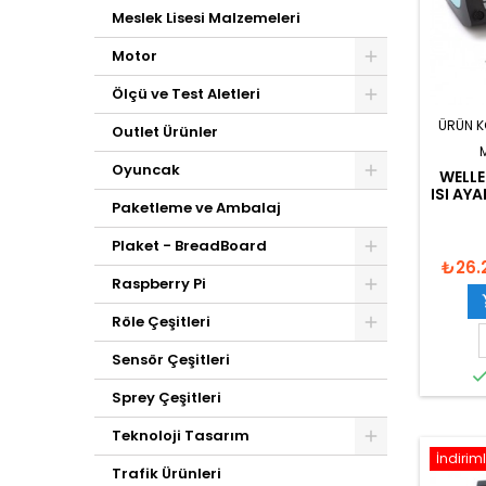
Meslek Lisesi Malzemeleri
Motor
Ölçü ve Test Aletleri
ÜRÜN 
Outlet Ürünler
Oyuncak
WELLE
ISI AY
Paketleme ve Ambalaj
Plaket - BreadBoard
₺26.
Raspberry Pi
Röle Çeşitleri
Sensör Çeşitleri
Sprey Çeşitleri
Teknoloji Tasarım
İndiriml
Trafik Ürünleri