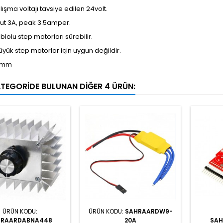
lışma voltajı tavsiye edilen 24volt.
ut 3A, peak 3.5amper.
blolu step motorları sürebilir.
yük step motorlar için uygun değildir.
3mm
ATEGORIDE BULUNAN DIĞER 4 ÜRÜN:
ÜRÜN KODU:
ÜRÜN KODU:
SAHRAARDW9-
HRAARDABNA448
20A
SAH