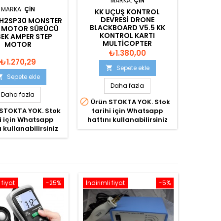
MARKA:
ÇIN
MARKA:
ÇIN
KK UÇUŞ KONTROL
DEVRESI DRONE
H2SP30 MONSTER
BLACKBOARD V5.5 KK
C MOTOR SÜRÜCÜ
KONTROL KARTI
EK AMPER STEP
MULTICOPTER
MOTOR
QUADCOPTER
₺1.380,00
₺1.270,29
Sepete ekle

Sepete ekle

Daha fazla
Daha fazla

Ürün STOKTA YOK. Stok
STOKTA YOK. Stok
tarihi için Whatsapp
i için Whatsapp
hattını kullanabilirsiniz
ı kullanabilirsiniz
 fiyat
-25%
İndirimli fiyat
-5%