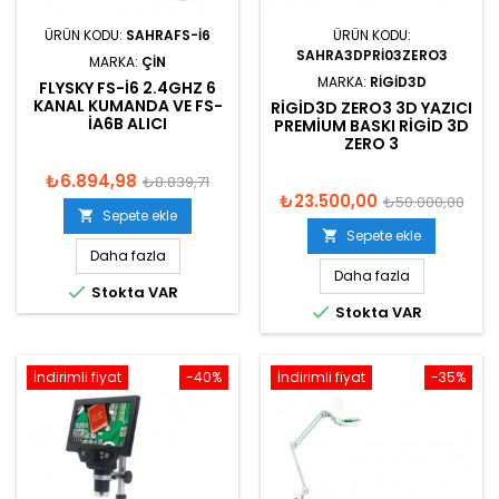
ÜRÜN KODU:
SAHRAFS-I6
ÜRÜN KODU:
SAHRA3DPRI03ZERO3
MARKA:
ÇIN
MARKA:
RIGID3D
FLYSKY FS-I6 2.4GHZ 6
KANAL KUMANDA VE FS-
RIGID3D ZERO3 3D YAZICI
IA6B ALICI
PREMIUM BASKI RIGID 3D
ZERO 3
₺6.894,98
₺8.839,71
₺23.500,00
₺50.000,00
Sepete ekle

Sepete ekle

Daha fazla
Daha fazla

Stokta VAR

Stokta VAR
İndirimli fiyat
-40%
İndirimli fiyat
-35%