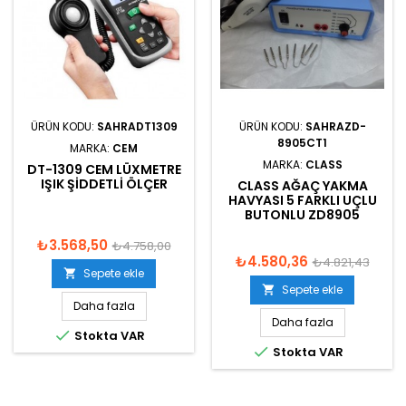
ÜRÜN KODU:
SAHRADT1309
ÜRÜN KODU:
SAHRAZD-
8905CT1
MARKA:
CEM
MARKA:
CLASS
DT-1309 CEM LÜXMETRE
IŞIK ŞIDDETLI ÖLÇER
CLASS AĞAÇ YAKMA
HAVYASI 5 FARKLI UÇLU
BUTONLU ZD8905
₺3.568,50
₺4.758,00
₺4.580,36
₺4.821,43
Sepete ekle

Sepete ekle

Daha fazla
Daha fazla

Stokta VAR

Stokta VAR