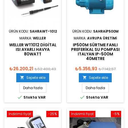
ÜRÜN KODU:
SAHRAWT-1012
ÜRÜN KODU:
SAHRAIP500M
MARKA:
WELLER
MARKA:
AVRUPA ÜRETIMI
WELLER WT1012 DIGITAL
IP500M SÜRTME FANLI
ISI AYARLI HAVYA
PREFERIKAL SU POMPASI
80WATT
ITALYAN IP-500M
40METRE
₺26.200,21
₺5.356,93
₺52.400,43
₺7.142,57
Sepete ekle
Sepete ekle


Daha fazla
Daha fazla


Stokta VAR
Stokta VAR
İndirimli fiyat
-25%
İndirimli fiyat
-5%