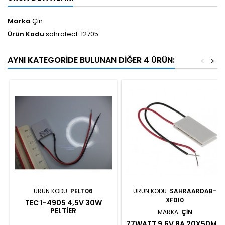
Marka
Çin
Ürün Kodu
sahratec1-12705
AYNI KATEGORIDE BULUNAN DIĞER 4 ÜRÜN:
<
>
ÜRÜN KODU:
PELT06
ÜRÜN KODU:
SAHRAARDAB-
XF010
TEC 1-4905 4,5V 30W
PELTIER
MARKA:
ÇIN
77WATT 9.6V 8A 20X50MM