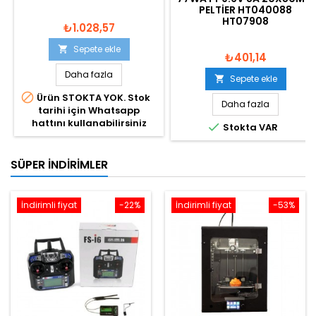
PELTIER HT040088
HT07908
₺1.028,57
Sepete ekle

₺401,14
Daha fazla
Sepete ekle


Ürün STOKTA YOK. Stok
Daha fazla
tarihi için Whatsapp
hattını kullanabilirsiniz

Stokta VAR
SÜPER İNDIRIMLER
İndirimli fiyat
-22%
İndirimli fiyat
-53%