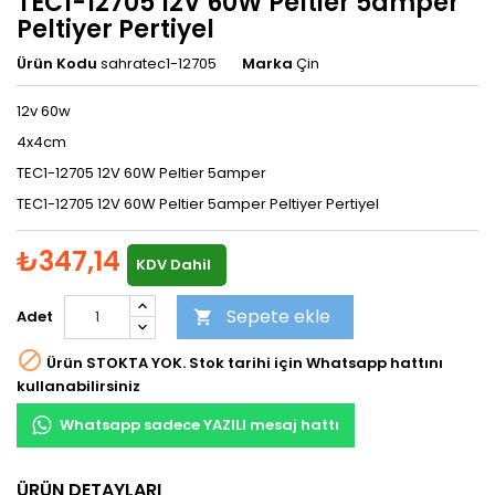
TEC1-12705 12V 60W Peltier 5amper
Peltiyer Pertiyel
Ürün Kodu
sahratec1-12705
Marka
Çin
12v 60w
4x4cm
TEC1-12705 12V 60W Peltier 5amper
TEC1-12705 12V 60W Peltier 5amper Peltiyer Pertiyel
₺347,14
KDV Dahil
Sepete ekle
Adet


Ürün STOKTA YOK. Stok tarihi için Whatsapp hattını
kullanabilirsiniz
Whatsapp sadece YAZILI mesaj hattı
ÜRÜN DETAYLARI