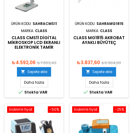
ÜRÜN KODU:
SAHRACMS11
ÜRÜN KODU:
SAHRAMG1815
MARKA:
CLASS
MARKA:
CLASS
CLASS CMS11 DIGITAL
CLASS MG1815 AKROBAT
MIKROSKOP LCD EKRANLI
AYAKLI BÜYÜTEÇ
ELEKTRONIK TAMIR
₺4.592,06
₺3.837,60
₺7.653,43
₺5.904,00
Sepete ekle
Sepete ekle


Daha fazla
Daha fazla


Stokta VAR
Stokta VAR
İndirimli fiyat
-50%
İndirimli fiyat
-25%