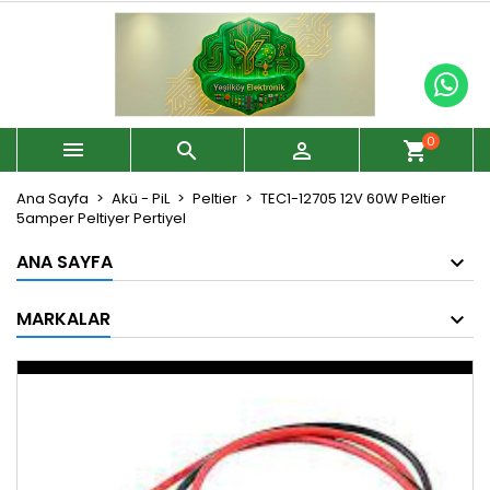
0



shopping_cart
Ana Sayfa
Akü - PiL
Peltier
TEC1-12705 12V 60W Peltier
5amper Peltiyer Pertiyel
ANA SAYFA
MARKALAR