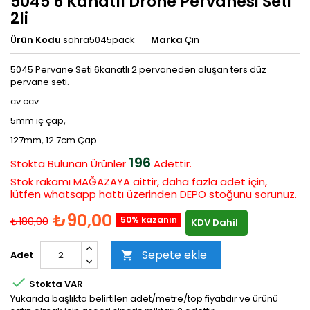
5045 6 Kanatlı Drone Pervanesi Seti
2li
Ürün Kodu
sahra5045pack
Marka
Çin
5045 Pervane Seti 6kanatlı 2 pervaneden oluşan ters düz
pervane seti.
cv ccv
5mm iç çap,
127mm, 12.7cm Çap
196
Stokta Bulunan
Ürünler
Adettir.
Stok rakamı MAĞAZAYA aittir, daha fazla adet için,
lütfen whatsapp hattı üzerinden DEPO stoğunu sorunuz.
₺90,00
50% kazanın
₺180,00
KDV Dahil
Sepete ekle
Adet


Stokta VAR
Yukarıda başlıkta belirtilen adet/metre/top fiyatıdır ve ürünü