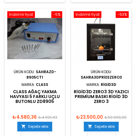
İndirimli fiyat
-5%
İndirimli fiyat
-53%
ÜRÜN KODU:
SAHRAZD-
ÜRÜN KODU:
8905CT1
SAHRA3DPRI03ZERO3
MARKA:
CLASS
MARKA:
RIGID3D
CLASS AĞAÇ YAKMA
RIGID3D ZERO3 3D YAZICI
HAVYASI 5 FARKLI UÇLU
PREMIUM BASKI RIGID 3D
BUTONLU ZD8905
ZERO 3
₺4.580,36
₺23.500,00
₺4.821,43
₺50.000,00
Sepete ekle
Sepete ekle

