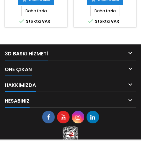
Daha fazla
Daha fazla


Stokta VAR
Stokta VAR

3D BASKI HIZMETI

ÖNE ÇIKAN

HAKKIMIZDA

HESABINIZ