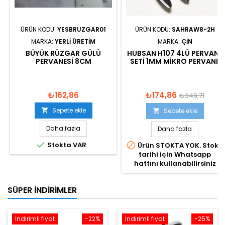
ÜRÜN KODU:
YESBRUZGAR01
ÜRÜN KODU:
SAHRAW8-2H
MARKA:
YERLI ÜRETIM
MARKA:
ÇIN
BÜYÜK RÜZGAR GÜLÜ
HUBSAN H107 4LÜ PERVANE
PERVANESI 8CM
SETI 1MM MIKRO PERVANE
₺162,86
₺174,86
₺349,71
Sepete ekle

Sepete ekle

Daha fazla
Daha fazla

Stokta VAR

Ürün STOKTA YOK. Stok
tarihi için Whatsapp
hattını kullanabilirsiniz
SÜPER İNDIRIMLER
İndirimli fiyat
-22%
İndirimli fiyat
-25%