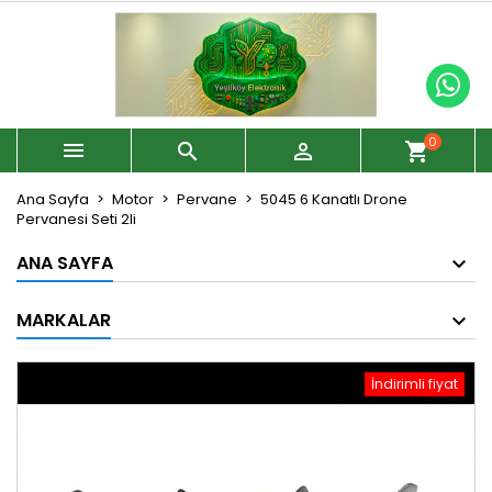
0



shopping_cart
Ana Sayfa
Motor
Pervane
5045 6 Kanatlı Drone
Pervanesi Seti 2li
ANA SAYFA
MARKALAR
İndirimli fiyat