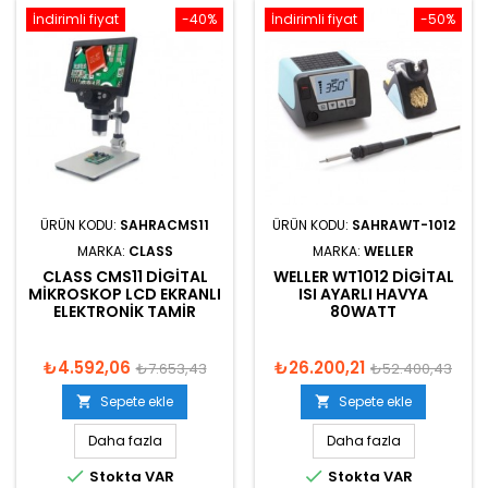
İndirimli fiyat
-40%
İndirimli fiyat
-50%
ÜRÜN KODU:
SAHRACMS11
ÜRÜN KODU:
SAHRAWT-1012
MARKA:
CLASS
MARKA:
WELLER
CLASS CMS11 DIGITAL
WELLER WT1012 DIGITAL
MIKROSKOP LCD EKRANLI
ISI AYARLI HAVYA
ELEKTRONIK TAMIR
80WATT
₺4.592,06
₺26.200,21
₺7.653,43
₺52.400,43
Sepete ekle
Sepete ekle


Daha fazla
Daha fazla


Stokta VAR
Stokta VAR