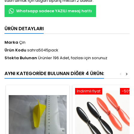
satın almak için asgari sipariş miktarı 2 adettir.
Whatsapp sadece YAZILI mesaj hattı
ÜRÜN DETAYLARI
Marka
Çin
Ürün Kodu
sahra5045pack
Stokta Bulunan
Ürünler 196 Adet, fazlası için sorunuz
AYNI KATEGORIDE BULUNAN DIĞER 4 ÜRÜN:
<
>
İndirimli fiyat
-50%