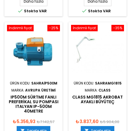
Daha fazla
Daha fazla


Stokta VAR
Stokta VAR
İndirimli fiyat
-25%
İndirimli fiyat
-35%
ÜRÜN KODU:
SAHRAIP500M
ÜRÜN KODU:
SAHRAMG1815
MARKA:
AVRUPA ÜRETIMI
MARKA:
CLASS
IP500M SÜRTME FANLI
CLASS MG1815 AKROBAT
PREFERIKAL SU POMPASI
AYAKLI BÜYÜTEÇ
ITALYAN IP-500M
40METRE
₺5.356,93
₺3.837,60
₺7.142,57
₺5.904,00
Sepete ekle
Sepete ekle

