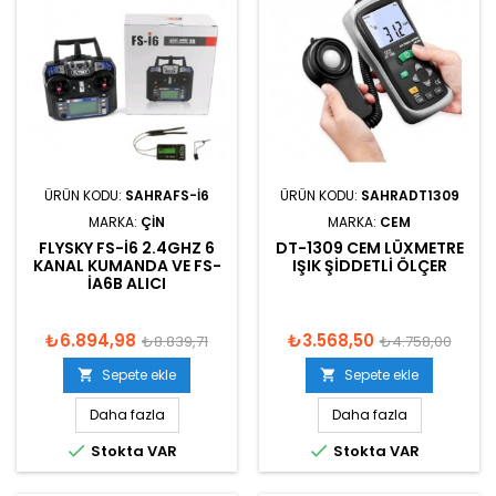
ÜRÜN KODU:
SAHRAFS-I6
ÜRÜN KODU:
SAHRADT1309
MARKA:
ÇIN
MARKA:
CEM
FLYSKY FS-I6 2.4GHZ 6
DT-1309 CEM LÜXMETRE
KANAL KUMANDA VE FS-
IŞIK ŞIDDETLI ÖLÇER
IA6B ALICI
₺6.894,98
₺3.568,50
₺8.839,71
₺4.758,00
Sepete ekle
Sepete ekle


Daha fazla
Daha fazla


Stokta VAR
Stokta VAR