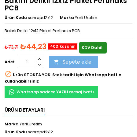
Bakırlı Delikli 12x12 Plaket Pertinaks
PCB
Ürün Kodu
sahrapd2x12
Marka
Yerli Üretim
Bakırlı Delikli 12x12 Plaket Pertinaks PCB
₺44,23
40% kazanın
₺73,71
KDV Dahil
Sepete ekle
Adet


Ürün STOKTA YOK. Stok tarihi için Whatsapp hattını
kullanabilirsiniz
Whatsapp sadece YAZILI mesaj hattı
ÜRÜN DETAYLARI
Marka
Yerli Üretim
Ürün Kodu
sahrapd2x12