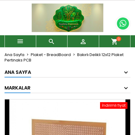
0



shopping_cart
Ana Sayfa
Plaket - BreadBoard
Bakırlı Delikli 12x12 Plaket
Pertinaks PCB
ANA SAYFA
MARKALAR
İndirimli fiyat