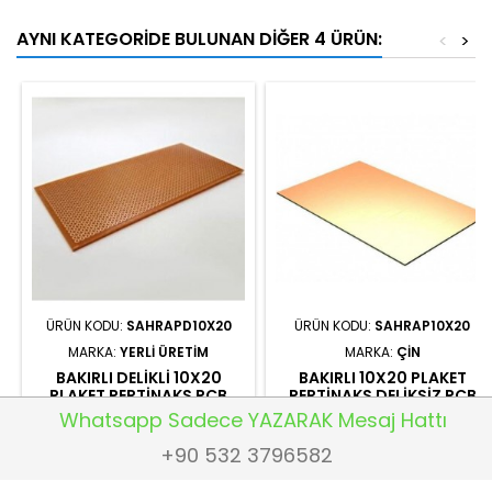
AYNI KATEGORIDE BULUNAN DIĞER 4 ÜRÜN:
<
>
ÜRÜN KODU:
SAHRAPD10X20
ÜRÜN KODU:
SAHRAP10X20
MARKA:
YERLI ÜRETIM
MARKA:
ÇIN
BAKIRLI DELIKLI 10X20
BAKIRLI 10X20 PLAKET
PLAKET PERTINAKS PCB
PERTINAKS DELIKSIZ PCB
FR2
Whatsapp Sadece YAZARAK Mesaj Hattı
+90 532 3796582
₺99,43
₺49,71