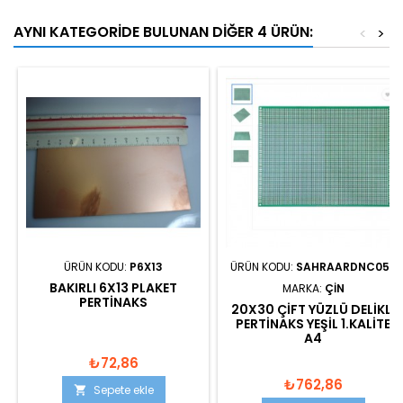
AYNI KATEGORIDE BULUNAN DIĞER 4 ÜRÜN:
<
>
ÜRÜN KODU:
P6X13
ÜRÜN KODU:
SAHRAARDNC053
BAKIRLI 6X13 PLAKET
MARKA:
ÇIN
PERTINAKS
20X30 ÇIFT YÜZLÜ DELIKLI
PERTINAKS YEŞIL 1.KALITE
A4
₺72,86
₺762,86
Sepete ekle
