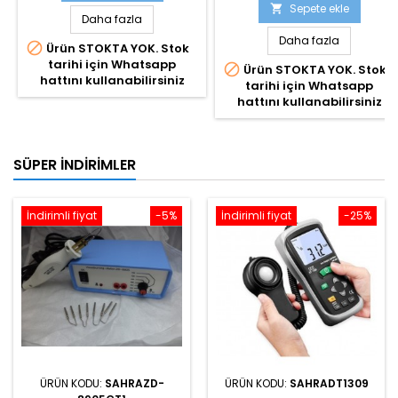
Sepete ekle

Daha fazla
Daha fazla

Ürün STOKTA YOK. Stok
tarihi için Whatsapp

Ürün STOKTA YOK. Stok
hattını kullanabilirsiniz
tarihi için Whatsapp
hattını kullanabilirsiniz
SÜPER İNDIRIMLER
İndirimli fiyat
-5%
İndirimli fiyat
-25%
ÜRÜN KODU:
SAHRAZD-
ÜRÜN KODU:
SAHRADT1309