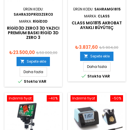
ÜRÜN KODU:
ÜRÜN KODU:
SAHRAMG1815
SAHRA3DPRI03ZERO3
MARKA:
CLASS
MARKA:
RIGID3D
CLASS MG1815 AKROBAT
AYAKLI BÜYÜTEÇ
RIGID3D ZERO3 3D YAZICI
PREMIUM BASKI RIGID 3D
ZERO 3
₺3.837,60
₺5.904,00
₺23.500,00
₺50.000,00
Sepete ekle

Sepete ekle

Daha fazla
Daha fazla

Stokta VAR

Stokta VAR
İndirimli fiyat
-40%
İndirimli fiyat
-50%