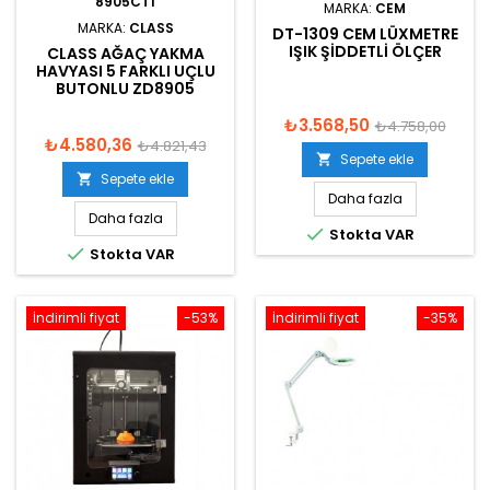
8905CT1
MARKA:
CEM
MARKA:
CLASS
DT-1309 CEM LÜXMETRE
IŞIK ŞIDDETLI ÖLÇER
CLASS AĞAÇ YAKMA
HAVYASI 5 FARKLI UÇLU
BUTONLU ZD8905
₺3.568,50
₺4.758,00
₺4.580,36
₺4.821,43
Sepete ekle

Sepete ekle

Daha fazla
Daha fazla

Stokta VAR

Stokta VAR
İndirimli fiyat
-53%
İndirimli fiyat
-35%