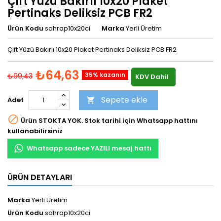
Çift Yüzü Bakırlı 10x20 Plaket
Pertinaks Deliksiz PCB FR2
Ürün Kodu
sahrap10x20ci
Marka
Yerli Üretim
Çift Yüzü Bakırlı 10x20 Plaket Pertinaks Deliksiz PCB FR2
₺64,63
35% kazanın
₺99,43
KDV Dahil
Sepete ekle
Adet


Ürün STOKTA YOK. Stok tarihi için Whatsapp hattını
kullanabilirsiniz
Whatsapp sadece YAZILI mesaj hattı
ÜRÜN DETAYLARI
Marka
Yerli Üretim
Ürün Kodu
sahrap10x20ci