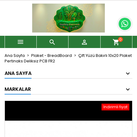
0



shopping_cart
Ana Sayfa
Plaket - BreadBoard
Çift Yüzü Bakırlı 10x20 Plaket
Pertinaks Deliksiz PCB FR2
ANA SAYFA
MARKALAR
İndirimli fiyat