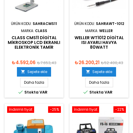
ÜRÜN KODU:
SAHRACMS11
ÜRÜN KODU:
SAHRAWT-1012
MARKA:
CLASS
MARKA:
WELLER
CLASS CMS11 DIGITAL
WELLER WT1012 DIGITAL
MIKROSKOP LCD EKRANLI
ISI AYARLI HAVYA
ELEKTRONIK TAMIR
80WATT
₺4.592,06
₺26.200,21
₺7.653,43
₺52.400,43
Sepete ekle
Sepete ekle


Daha fazla
Daha fazla


Stokta VAR
Stokta VAR
İndirimli fiyat
-25%
İndirimli fiyat
-22%