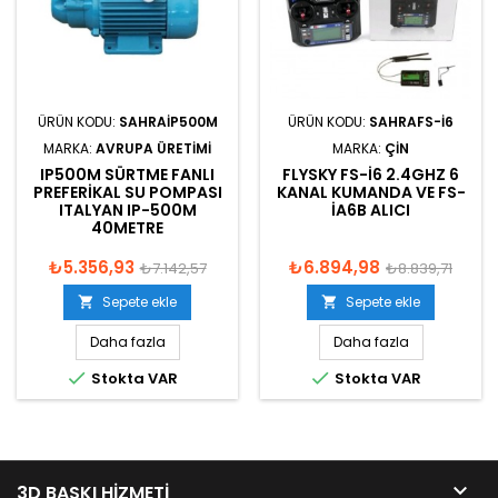
ÜRÜN KODU:
SAHRAIP500M
ÜRÜN KODU:
SAHRAFS-I6
MARKA:
AVRUPA ÜRETIMI
MARKA:
ÇIN
IP500M SÜRTME FANLI
FLYSKY FS-I6 2.4GHZ 6
PREFERIKAL SU POMPASI
KANAL KUMANDA VE FS-
ITALYAN IP-500M
IA6B ALICI
40METRE
₺5.356,93
₺6.894,98
₺7.142,57
₺8.839,71
Sepete ekle
Sepete ekle


Daha fazla
Daha fazla


Stokta VAR
Stokta VAR

3D BASKI HIZMETI