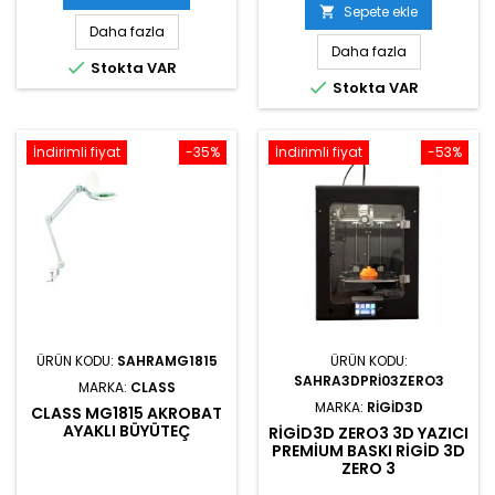
Sepete ekle

Daha fazla
Daha fazla

Stokta VAR

Stokta VAR
İndirimli fiyat
-35%
İndirimli fiyat
-53%
ÜRÜN KODU:
SAHRAMG1815
ÜRÜN KODU:
SAHRA3DPRI03ZERO3
MARKA:
CLASS
MARKA:
RIGID3D
CLASS MG1815 AKROBAT
AYAKLI BÜYÜTEÇ
RIGID3D ZERO3 3D YAZICI
PREMIUM BASKI RIGID 3D
ZERO 3