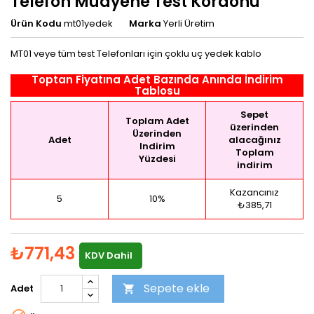
Telefon Muayene Test Kordonu
Ürün Kodu
mt01yedek
Marka
Yerli Üretim
MT01 veye tüm test Telefonları için çoklu uç yedek kablo
Toptan Fiyatına Adet Bazında Anında İndirim
Tablosu
Sepet
Toplam Adet
üzerinden
Üzerinden
Adet
alacağınız
Indirim
Toplam
Yüzdesi
indirim
Kazancınız
5
10%
₺385,71
₺771,43
KDV Dahil
Sepete ekle
Adet
