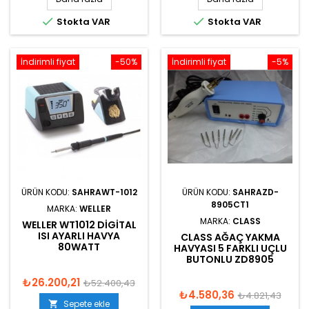


Stokta VAR
Stokta VAR
İndirimli fiyat
-50%
İndirimli fiyat
-5%
ÜRÜN KODU:
SAHRAWT-1012
ÜRÜN KODU:
SAHRAZD-
8905CT1
MARKA:
WELLER
MARKA:
CLASS
WELLER WT1012 DIGITAL
ISI AYARLI HAVYA
CLASS AĞAÇ YAKMA
80WATT
HAVYASI 5 FARKLI UÇLU
BUTONLU ZD8905
₺26.200,21
₺52.400,43
₺4.580,36
₺4.821,43
Sepete ekle
