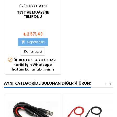
ÜRÜN KODU:
MT01
TEST VE MUAYENE
TELEFONU
₺2.571,43
Sepete ekle

Daha fazla

Ürün STOKTA YOK. Stok
tarihi için Whatsapp
hattını kullanabilirsiniz
AYNI KATEGORIDE BULUNAN DIĞER 4 ÜRÜN:
<
>