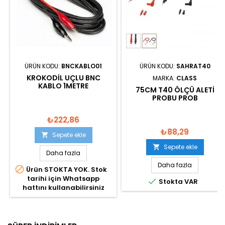
ÜRÜN KODU:
BNCKABLO01
ÜRÜN KODU:
SAHRAT40
KROKODIL UÇLU BNC
MARKA:
CLASS
KABLO 1METRE
75CM T40 ÖLÇÜ ALETI
PROBU PROB
₺222,86
₺88,29
Sepete ekle

Sepete ekle

Daha fazla
Daha fazla

Ürün STOKTA YOK. Stok
tarihi için Whatsapp

Stokta VAR
hattını kullanabilirsiniz