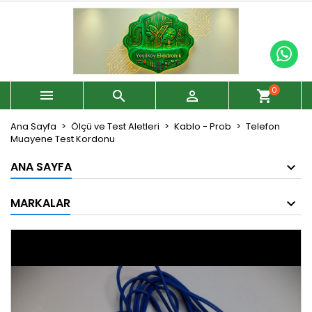
0



shopping_cart
Ana Sayfa
Ölçü ve Test Aletleri
Kablo - Prob
Telefon
Muayene Test Kordonu
ANA SAYFA
MARKALAR