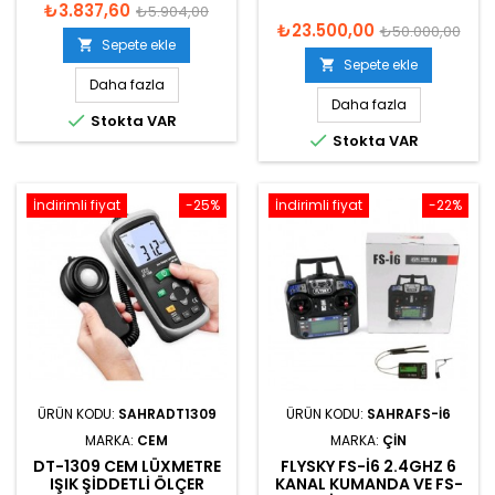
₺3.837,60
₺5.904,00
₺23.500,00
₺50.000,00
Sepete ekle

Sepete ekle

Daha fazla
Daha fazla

Stokta VAR

Stokta VAR
İndirimli fiyat
-25%
İndirimli fiyat
-22%
ÜRÜN KODU:
SAHRADT1309
ÜRÜN KODU:
SAHRAFS-I6
MARKA:
CEM
MARKA:
ÇIN
DT-1309 CEM LÜXMETRE
FLYSKY FS-I6 2.4GHZ 6
IŞIK ŞIDDETLI ÖLÇER
KANAL KUMANDA VE FS-