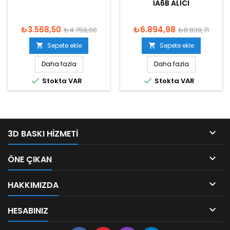
IA6B ALICI
₺3.568,50
₺6.894,98
₺4.758,00
₺8.839,71
Sepete ekle
Sepete ekle


Daha fazla
Daha fazla


Stokta VAR
Stokta VAR

3D BASKI HIZMETI

ÖNE ÇIKAN

HAKKIMIZDA

HESABINIZ