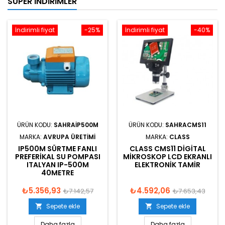
SÜPER İNDIRIMLER
İndirimli fiyat
-25%
İndirimli fiyat
-40%
ÜRÜN KODU:
SAHRAIP500M
ÜRÜN KODU:
SAHRACMS11
MARKA:
AVRUPA ÜRETIMI
MARKA:
CLASS
IP500M SÜRTME FANLI
CLASS CMS11 DIGITAL
PREFERIKAL SU POMPASI
MIKROSKOP LCD EKRANLI
ITALYAN IP-500M
ELEKTRONIK TAMIR
40METRE
₺5.356,93
₺4.592,06
₺7.142,57
₺7.653,43
Sepete ekle
Sepete ekle


Daha fazla
Daha fazla