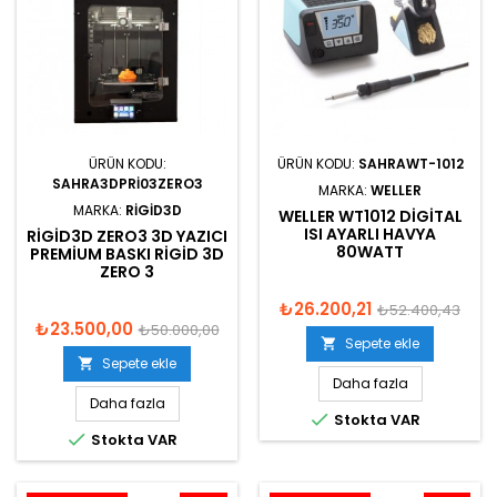
ÜRÜN KODU:
ÜRÜN KODU:
SAHRAWT-1012
SAHRA3DPRI03ZERO3
MARKA:
WELLER
MARKA:
RIGID3D
WELLER WT1012 DIGITAL
ISI AYARLI HAVYA
RIGID3D ZERO3 3D YAZICI
80WATT
PREMIUM BASKI RIGID 3D
ZERO 3
₺26.200,21
₺52.400,43
₺23.500,00
₺50.000,00
Sepete ekle

Sepete ekle

Daha fazla
Daha fazla

Stokta VAR

Stokta VAR