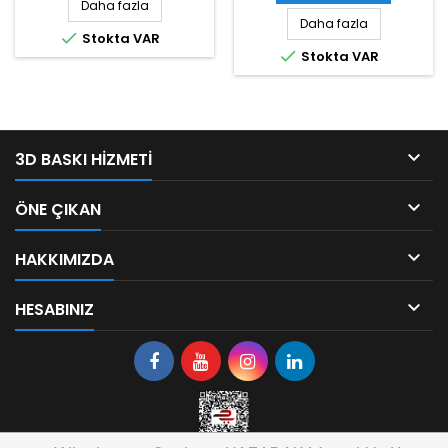
Daha fazla
Daha fazla

Stokta VAR

Stokta VAR

3D BASKI HIZMETI

ÖNE ÇIKAN

HAKKIMIZDA

HESABINIZ