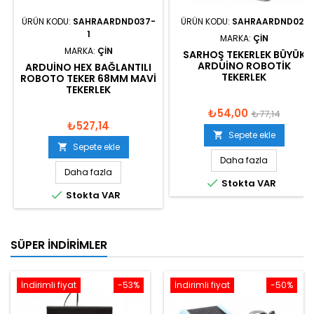
ÜRÜN KODU:
SAHRAARDND037-
ÜRÜN KODU:
SAHRAARDND021
1
MARKA:
ÇIN
MARKA:
ÇIN
SARHOŞ TEKERLEK BÜYÜK
ARDUINO ROBOTIK
ARDUINO HEX BAĞLANTILI
TEKERLEK
ROBOTO TEKER 68MM MAVI
TEKERLEK
₺54,00
₺77,14
₺527,14
Sepete ekle

Sepete ekle

Daha fazla
Daha fazla

Stokta VAR

Stokta VAR
SÜPER İNDIRIMLER
İndirimli fiyat
-53%
İndirimli fiyat
-50%