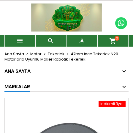
0



shopping_cart
Ana Sayfa
Motor
Tekerlek
47mm ince Tekerlek N20
Motorlarla Uyumlu Maker Robotik Tekerlek
ANA SAYFA
MARKALAR
İndirimli fiyat