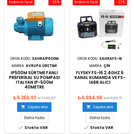
İndirimli fiyat
-25%
İndirimli fiyat
-22%
ÜRÜN KODU:
SAHRAIP500M
ÜRÜN KODU:
SAHRAFS-I6
MARKA:
AVRUPA ÜRETIMI
MARKA:
ÇIN
IP500M SÜRTME FANLI
FLYSKY FS-I6 2.4GHZ 6
PREFERIKAL SU POMPASI
KANAL KUMANDA VE FS-
ITALYAN IP-500M
IA6B ALICI
40METRE
₺5.356,93
₺6.894,98
₺7.142,57
₺8.839,71
Sepete ekle
Sepete ekle


Daha fazla
Daha fazla


Stokta VAR
Stokta VAR