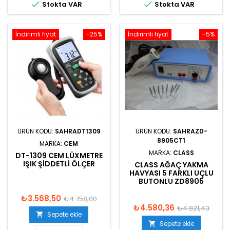


Stokta VAR
Stokta VAR
İndirimli fiyat
-25%
İndirimli fiyat
-5%
ÜRÜN KODU:
SAHRADT1309
ÜRÜN KODU:
SAHRAZD-
8905CT1
MARKA:
CEM
MARKA:
CLASS
DT-1309 CEM LÜXMETRE
IŞIK ŞIDDETLI ÖLÇER
CLASS AĞAÇ YAKMA
HAVYASI 5 FARKLI UÇLU
BUTONLU ZD8905
₺3.568,50
₺4.758,00
₺4.580,36
₺4.821,43
Sepete ekle

Sepete ekle
