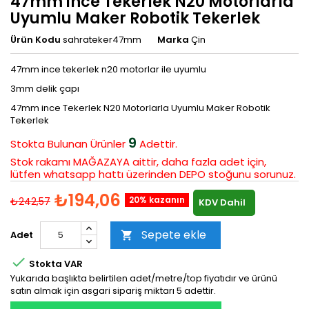
47mm ince Tekerlek N20 Motorlarla
Uyumlu Maker Robotik Tekerlek
Ürün Kodu
sahrateker47mm
Marka
Çin
47mm ince tekerlek n20 motorlar ile uyumlu
3mm delik çapı
47mm ince Tekerlek N20 Motorlarla Uyumlu Maker Robotik
Tekerlek
9
Stokta Bulunan
Ürünler
Adettir.
Stok rakamı MAĞAZAYA aittir, daha fazla adet için,
lütfen whatsapp hattı üzerinden DEPO stoğunu sorunuz.
₺194,06
20% kazanın
₺242,57
KDV Dahil
Sepete ekle
Adet


Stokta VAR
Yukarıda başlıkta belirtilen adet/metre/top fiyatıdır ve ürünü
satın almak için asgari sipariş miktarı 5 adettir.