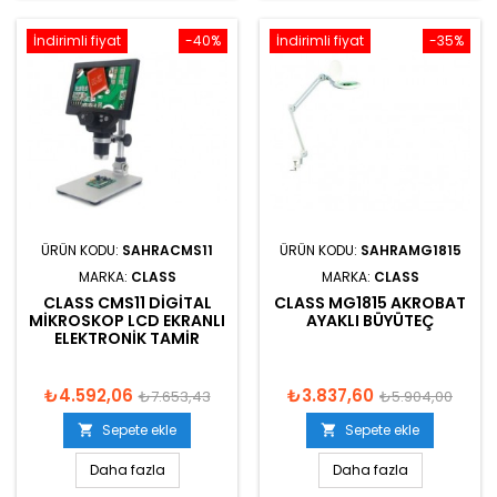
İndirimli fiyat
-40%
İndirimli fiyat
-35%
ÜRÜN KODU:
SAHRACMS11
ÜRÜN KODU:
SAHRAMG1815
MARKA:
CLASS
MARKA:
CLASS
CLASS CMS11 DIGITAL
CLASS MG1815 AKROBAT
MIKROSKOP LCD EKRANLI
AYAKLI BÜYÜTEÇ
ELEKTRONIK TAMIR
₺4.592,06
₺3.837,60
₺7.653,43
₺5.904,00
Sepete ekle
Sepete ekle


Daha fazla
Daha fazla