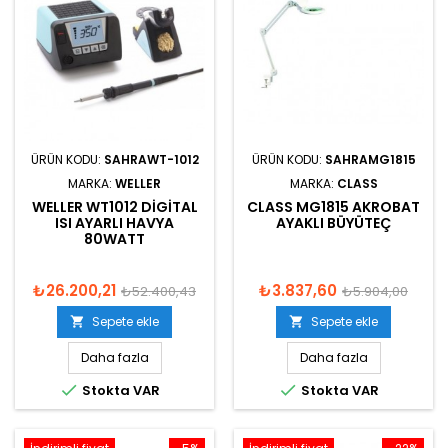
ÜRÜN KODU:
SAHRAWT-1012
ÜRÜN KODU:
SAHRAMG1815
MARKA:
WELLER
MARKA:
CLASS
WELLER WT1012 DIGITAL
CLASS MG1815 AKROBAT
ISI AYARLI HAVYA
AYAKLI BÜYÜTEÇ
80WATT
₺26.200,21
₺3.837,60
₺52.400,43
₺5.904,00
Sepete ekle
Sepete ekle


Daha fazla
Daha fazla


Stokta VAR
Stokta VAR