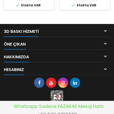


Stokta VAR
Stokta VAR

3D BASKI HIZMETI

ÖNE ÇIKAN

HAKKIMIZDA

HESABINIZ
Whatsapp Sadece YAZARAK Mesaj Hattı
© Copyright 2026 Yesilkoy Elektronik Son versiyon V6 [2005 V1 - 2008