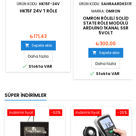
ÜRÜN KODU:
HK15F-24V
ÜRÜN KODU:
SAHRAARDKS115
HK15F 24V T RÖLE
MARKA:
OMRON
OMRON RÖLELI SOLID
STATE RÖLE MODÜLÜ
ARDUINO 1KANAL SSR
5VOLT
₺171,43
₺300,00
Sepete ekle

Sepete ekle

Daha fazla
Daha fazla

Stokta VAR

Stokta VAR
SÜPER İNDIRIMLER
İndirimli fiyat
-53%
İndirimli fiyat
-25%