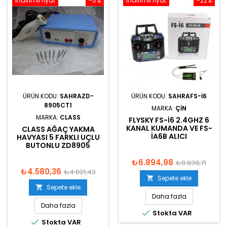
İndirimli fiyat
-5%
İndirimli fiyat
-22%
ÜRÜN KODU:
SAHRAZD-
ÜRÜN KODU:
SAHRAFS-I6
8905CT1
MARKA:
ÇIN
MARKA:
CLASS
FLYSKY FS-I6 2.4GHZ 6
KANAL KUMANDA VE FS-
CLASS AĞAÇ YAKMA
IA6B ALICI
HAVYASI 5 FARKLI UÇLU
BUTONLU ZD8905
₺6.894,98
₺8.839,71
₺4.580,36
₺4.821,43
Sepete ekle

Sepete ekle

Daha fazla
Daha fazla

Stokta VAR

Stokta VAR