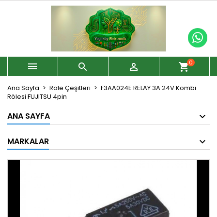
0



shopping_cart
Ana Sayfa
Röle Çeşitleri
F3AA024E RELAY 3A 24V Kombi
Rölesi FUJITSU 4pin
ANA SAYFA
MARKALAR