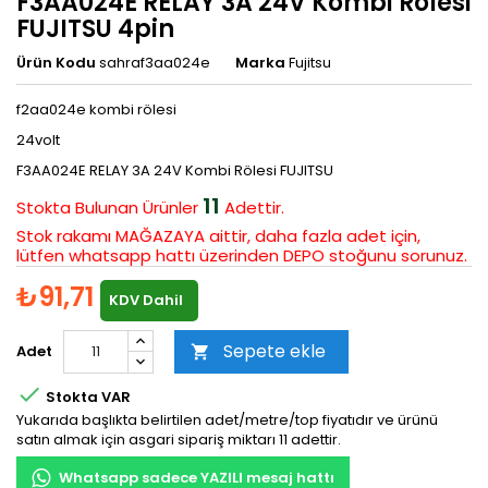
F3AA024E RELAY 3A 24V Kombi Rölesi
FUJITSU 4pin
Ürün Kodu
sahraf3aa024e
Marka
Fujitsu
f2aa024e kombi rölesi
24volt
F3AA024E RELAY 3A 24V Kombi Rölesi FUJITSU
11
Stokta Bulunan
Ürünler
Adettir.
Stok rakamı MAĞAZAYA aittir, daha fazla adet için,
lütfen whatsapp hattı üzerinden DEPO stoğunu sorunuz.
₺91,71
KDV Dahil
Sepete ekle
Adet


Stokta VAR
Yukarıda başlıkta belirtilen adet/metre/top fiyatıdır ve ürünü
satın almak için asgari sipariş miktarı 11 adettir.
Whatsapp sadece YAZILI mesaj hattı