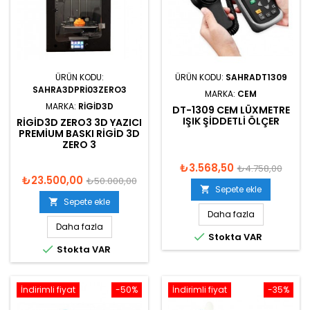
ÜRÜN KODU:
ÜRÜN KODU:
SAHRADT1309
SAHRA3DPRI03ZERO3
MARKA:
CEM
MARKA:
RIGID3D
DT-1309 CEM LÜXMETRE
IŞIK ŞIDDETLI ÖLÇER
RIGID3D ZERO3 3D YAZICI
PREMIUM BASKI RIGID 3D
ZERO 3
₺3.568,50
₺4.758,00
₺23.500,00
₺50.000,00
Sepete ekle

Sepete ekle

Daha fazla
Daha fazla

Stokta VAR

Stokta VAR
İndirimli fiyat
-50%
İndirimli fiyat
-35%