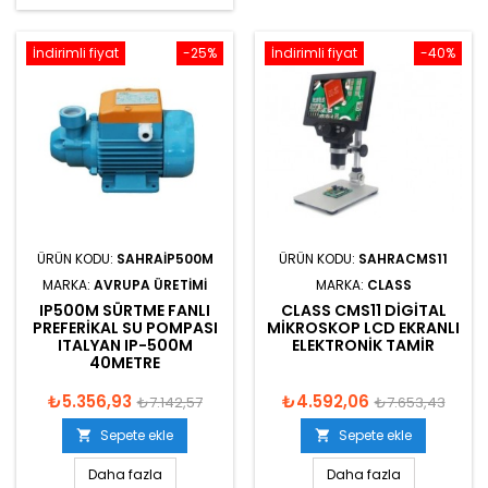
İndirimli fiyat
-25%
İndirimli fiyat
-40%
ÜRÜN KODU:
SAHRAIP500M
ÜRÜN KODU:
SAHRACMS11
MARKA:
AVRUPA ÜRETIMI
MARKA:
CLASS
IP500M SÜRTME FANLI
CLASS CMS11 DIGITAL
PREFERIKAL SU POMPASI
MIKROSKOP LCD EKRANLI
ITALYAN IP-500M
ELEKTRONIK TAMIR
40METRE
₺5.356,93
₺4.592,06
₺7.142,57
₺7.653,43
Sepete ekle
Sepete ekle


Daha fazla
Daha fazla