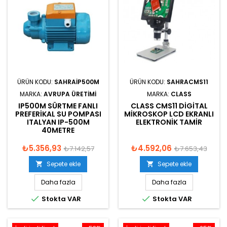
ÜRÜN KODU:
SAHRAIP500M
ÜRÜN KODU:
SAHRACMS11
MARKA:
AVRUPA ÜRETIMI
MARKA:
CLASS
IP500M SÜRTME FANLI
CLASS CMS11 DIGITAL
PREFERIKAL SU POMPASI
MIKROSKOP LCD EKRANLI
ITALYAN IP-500M
ELEKTRONIK TAMIR
40METRE
₺5.356,93
₺4.592,06
₺7.142,57
₺7.653,43
Sepete ekle
Sepete ekle


Daha fazla
Daha fazla


Stokta VAR
Stokta VAR