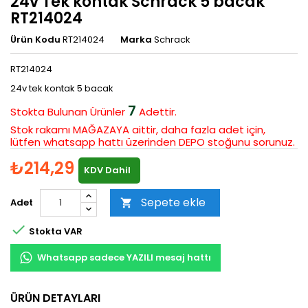
24v Tek kontak Schrack 5 bacak
RT214024
Ürün Kodu
RT214024
Marka
Schrack
RT214024
24v tek kontak 5 bacak
7
Stokta Bulunan
Ürünler
Adettir.
Stok rakamı MAĞAZAYA aittir, daha fazla adet için,
lütfen whatsapp hattı üzerinden DEPO stoğunu sorunuz.
₺214,29
KDV Dahil
Sepete ekle
Adet


Stokta VAR
Whatsapp sadece YAZILI mesaj hattı
ÜRÜN DETAYLARI