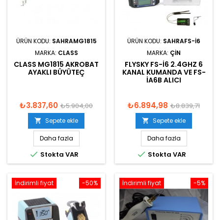
ÜRÜN KODU:
SAHRAMG1815
ÜRÜN KODU:
SAHRAFS-I6
MARKA:
CLASS
MARKA:
ÇIN
CLASS MG1815 AKROBAT
FLYSKY FS-I6 2.4GHZ 6
AYAKLI BÜYÜTEÇ
KANAL KUMANDA VE FS-
IA6B ALICI
₺3.837,60
₺6.894,98
₺5.904,00
₺8.839,71
Sepete ekle
Sepete ekle


Daha fazla
Daha fazla


Stokta VAR
Stokta VAR
İndirimli fiyat
-50%
İndirimli fiyat
-5%