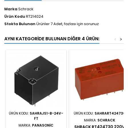
Marka
Schrack
Ürün Kodu
RT214024
Stokta Bulunan
Ürünler 7 Adet, fazlası için sorunuz
AYNI KATEGORIDE BULUNAN DIĞER 4 ÜRÜN:
<
>
ÜRÜN KODU:
SAHRAJS1-B-24V-
ÜRÜN KODU:
SAHRART424730
FT
MARKA:
SCHRACK
MARKA:
PANASONIC
SHRACK RT424730 220V