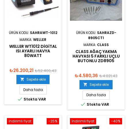
ÜRÜN KODU:
SAHRAWT-1012
ÜRÜN KODU:
SAHRAZD-
8905CT1
MARKA:
WELLER
MARKA:
CLASS
WELLER WT1012 DIGITAL
ISI AYARLI HAVYA
CLASS AĞAÇ YAKMA
80WATT
HAVYASI 5 FARKLI UÇLU
BUTONLU ZD8905
₺26.200,21
₺52.400,43
₺4.580,36
₺4.821,43
Sepete ekle

Sepete ekle

Daha fazla
Daha fazla

Stokta VAR

Stokta VAR
İndirimli fiyat
-25%
İndirimli fiyat
-40%