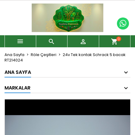
0



shopping_cart
Ana Sayfa
Röle Çeşitleri
24v Tek kontak Schrack 5 bacak
RT214024
ANA SAYFA
MARKALAR