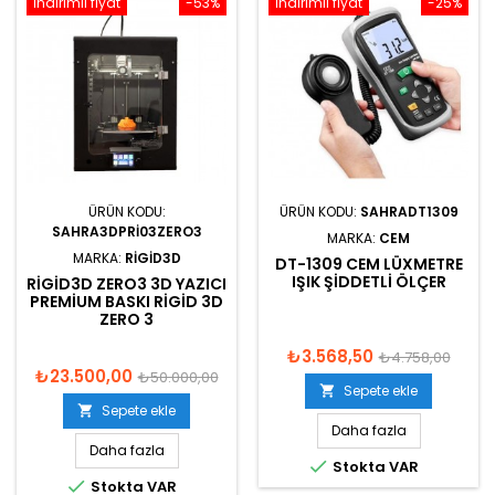
İndirimli fiyat
-53%
İndirimli fiyat
-25%
ÜRÜN KODU:
ÜRÜN KODU:
SAHRADT1309
SAHRA3DPRI03ZERO3
MARKA:
CEM
MARKA:
RIGID3D
DT-1309 CEM LÜXMETRE
IŞIK ŞIDDETLI ÖLÇER
RIGID3D ZERO3 3D YAZICI
PREMIUM BASKI RIGID 3D
ZERO 3
₺3.568,50
₺4.758,00
₺23.500,00
₺50.000,00
Sepete ekle

Sepete ekle

Daha fazla
Daha fazla

Stokta VAR

Stokta VAR