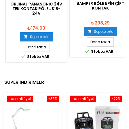
8AMPER RÖLE 8PIN ÇIFT
ORJINAL PANASONIC 24V
KONTAK
TEK KONTAK RÖLE JS1B-
24V
₺298,29
₺174,00
Sepete ekle

Sepete ekle

Daha fazla
Daha fazla

Stokta VAR

Stokta VAR
SÜPER İNDIRIMLER
İndirimli fiyat
-35%
İndirimli fiyat
-22%