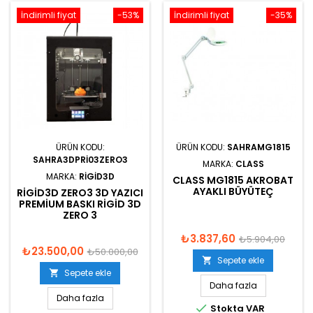
İndirimli fiyat
-53%
İndirimli fiyat
-35%
ÜRÜN KODU:
ÜRÜN KODU:
SAHRAMG1815
SAHRA3DPRI03ZERO3
MARKA:
CLASS
MARKA:
RIGID3D
CLASS MG1815 AKROBAT
AYAKLI BÜYÜTEÇ
RIGID3D ZERO3 3D YAZICI
PREMIUM BASKI RIGID 3D
ZERO 3
₺3.837,60
₺5.904,00
₺23.500,00
₺50.000,00
Sepete ekle

Sepete ekle

Daha fazla
Daha fazla

Stokta VAR