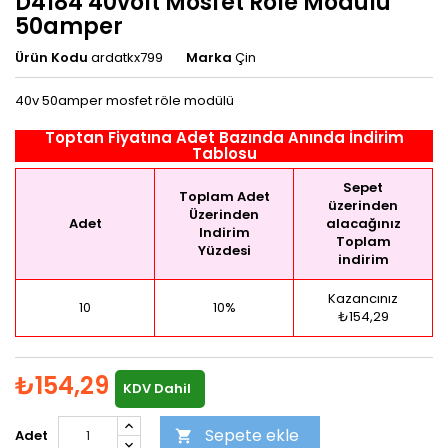
D4184 40volt Mosfet Röle Modülü
50amper
Ürün Kodu
ardatkx799
Marka
Çin
40v 50amper mosfet röle modülü
Toptan Fiyatına Adet Bazında Anında İndirim
Tablosu
Sepet
Toplam Adet
üzerinden
Üzerinden
Adet
alacağınız
Indirim
Toplam
Yüzdesi
indirim
Kazancınız
10
10%
₺154,29
₺154,29
KDV Dahil
Sepete ekle
Adet
