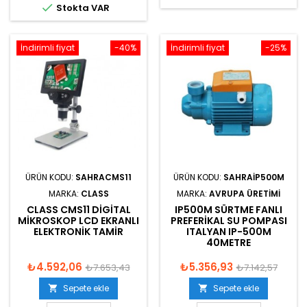

Stokta VAR
İndirimli fiyat
-40%
İndirimli fiyat
-25%
ÜRÜN KODU:
SAHRACMS11
ÜRÜN KODU:
SAHRAIP500M
MARKA:
CLASS
MARKA:
AVRUPA ÜRETIMI
CLASS CMS11 DIGITAL
IP500M SÜRTME FANLI
MIKROSKOP LCD EKRANLI
PREFERIKAL SU POMPASI
ELEKTRONIK TAMIR
ITALYAN IP-500M
40METRE
₺4.592,06
₺5.356,93
₺7.653,43
₺7.142,57
Sepete ekle
Sepete ekle

