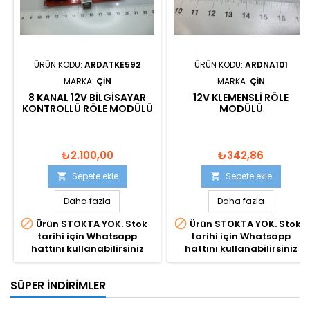
ÜRÜN KODU:
ARDATKE592
ÜRÜN KODU:
ARDNA101
MARKA:
ÇIN
MARKA:
ÇIN
8 KANAL 12V BİLGISAYAR
12V KLEMENSLI RÖLE
KONTROLLÜ RÖLE MODÜLÜ
MODÜLÜ
₺2.100,00
₺342,86
Sepete ekle
Sepete ekle


Daha fazla
Daha fazla


Ürün STOKTA YOK. Stok
Ürün STOKTA YOK. Stok
tarihi için Whatsapp
tarihi için Whatsapp
hattını kullanabilirsiniz
hattını kullanabilirsiniz
SÜPER İNDIRIMLER