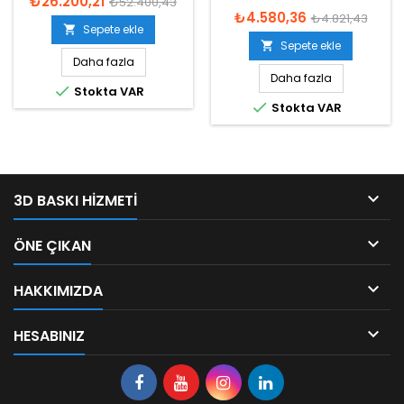
₺26.200,21
₺52.400,43
₺4.580,36
₺4.821,43
Sepete ekle

Sepete ekle

Daha fazla
Daha fazla

Stokta VAR

Stokta VAR

3D BASKI HIZMETI

ÖNE ÇIKAN

HAKKIMIZDA

HESABINIZ