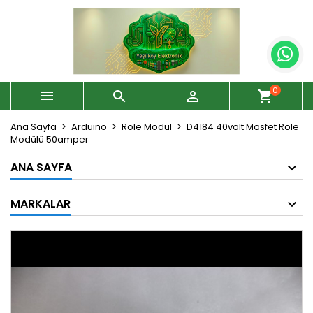
0



shopping_cart
Ana Sayfa
Arduino
Röle Modül
D4184 40volt Mosfet Röle
Modülü 50amper
ANA SAYFA
MARKALAR