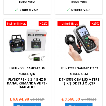
Daha fazla
Daha fazla


Stokta VAR
Stokta VAR
İndirimli fiyat
-22%
İndirimli fiyat
-25%
ÜRÜN KODU:
SAHRAFS-I6
ÜRÜN KODU:
SAHRADT1309
MARKA:
ÇIN
MARKA:
CEM
FLYSKY FS-I6 2.4GHZ 6
DT-1309 CEM LÜXMETRE
KANAL KUMANDA VE FS-
IŞIK ŞIDDETLI ÖLÇER
IA6B ALICI
₺6.894,98
₺3.568,50
₺8.839,71
₺4.758,00