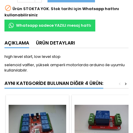

Ürün STOKTA YOK. Stok tarihi için Whatsapp hattını
kullanabilirsiniz
Whatsapp sadece YAZILI mesaj hattı
AÇIKLAMA
ÜRÜN DETAYLARI
high level start, low level stop
selenoid valfler, yüksek amperli motorlarda arduino ile uyumlu
kullanılabilir.
AYNI KATEGORIDE BULUNAN DIĞER 4 ÜRÜN:
<
>