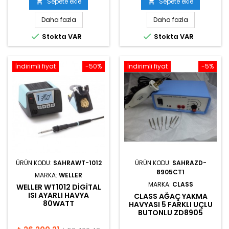
Sepete ekle
Sepete ekle


Daha fazla
Daha fazla


Stokta VAR
Stokta VAR
İndirimli fiyat
-50%
İndirimli fiyat
-5%
ÜRÜN KODU:
SAHRAWT-1012
ÜRÜN KODU:
SAHRAZD-
8905CT1
MARKA:
WELLER
MARKA:
CLASS
WELLER WT1012 DIGITAL
ISI AYARLI HAVYA
CLASS AĞAÇ YAKMA
80WATT
HAVYASI 5 FARKLI UÇLU
BUTONLU ZD8905