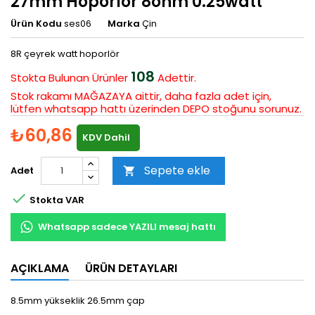
27mm Hoporlör 8ohm 0.25watt
Ürün Kodu
ses06
Marka
Çin
8R çeyrek watt hoporlör
108
Stokta Bulunan
Ürünler
Adettir.
Stok rakamı MAĞAZAYA aittir, daha fazla adet için,
lütfen whatsapp hattı üzerinden DEPO stoğunu sorunuz.
₺60,86
KDV Dahil
Sepete ekle
Adet


Stokta VAR
Whatsapp sadece YAZILI mesaj hattı
AÇIKLAMA
ÜRÜN DETAYLARI
8.5mm yükseklik 26.5mm çap