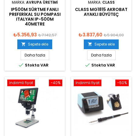
MARKA:
AVRUPA ÜRETIMI
MARKA:
CLASS
IP500M SÜRTME FANLI
CLASS MG1815 AKROBAT
PREFERIKAL SU POMPASI
AYAKLI BÜYÜTEÇ
ITALYAN IP-500M
40METRE
₺5.356,93
₺3.837,60
₺7.142,57
₺5.904,00
Sepete ekle
Sepete ekle


Daha fazla
Daha fazla


Stokta VAR
Stokta VAR
İndirimli fiyat
-40%
İndirimli fiyat
-50%