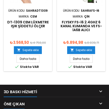
ÜRÜN KODU:
SAHRADT1309
ÜRÜN KODU:
SAHRAFS-I6
MARKA:
CEM
MARKA:
ÇIN
DT-1309 CEM LÜXMETRE
FLYSKY FS-I6 2.4GHZ 6
IŞIK ŞIDDETLI ÖLÇER
KANAL KUMANDA VE FS-
IA6B ALICI
₺3.568,50
₺6.894,98
₺4.758,00
₺8.839,71
Sepete ekle
Sepete ekle


Daha fazla
Daha fazla


Stokta VAR
Stokta VAR

3D BASKI HIZMETI

ÖNE ÇIKAN