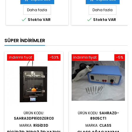
Daha fazla
Daha fazla


Stokta VAR
Stokta VAR
SÜPER İNDIRIMLER
İndirimli fiyat
-53%
İndirimli fiyat
-5%
ÜRÜN KODU:
ÜRÜN KODU:
SAHRAZD-
SAHRA3DPRI03ZERO3
8905CT1
MARKA:
RIGID3D
MARKA:
CLASS