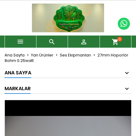
0



shopping_cart
Ana Sayfa
Yan Ürünler
Ses Ekipmanları
27mm Hoporlör
8ohm 0.25watt
ANA SAYFA
MARKALAR