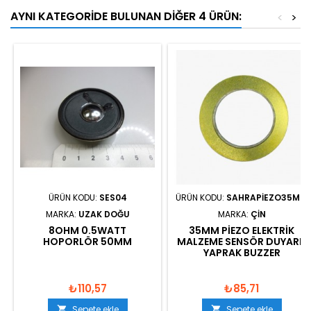
AYNI KATEGORIDE BULUNAN DIĞER 4 ÜRÜN:
<
>
ÜRÜN KODU:
SES04
ÜRÜN KODU:
SAHRAPIEZO35MM
MARKA:
UZAK DOĞU
MARKA:
ÇIN
8OHM 0.5WATT
35MM PIEZO ELEKTRIK
HOPORLÖR 50MM
MALZEME SENSÖR DUYARLI
YAPRAK BUZZER
₺110,57
₺85,71
Sepete ekle
Sepete ekle

