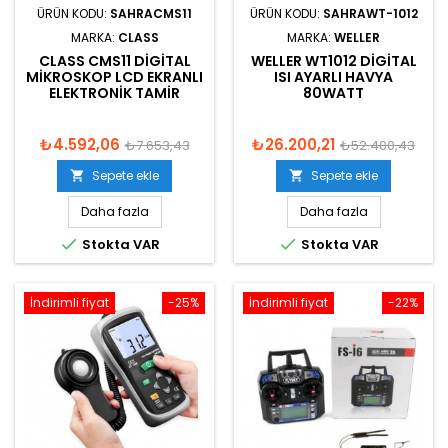
ÜRÜN KODU:
SAHRACMS11
ÜRÜN KODU:
SAHRAWT-1012
MARKA:
CLASS
MARKA:
WELLER
CLASS CMS11 DIGITAL
WELLER WT1012 DIGITAL
MIKROSKOP LCD EKRANLI
ISI AYARLI HAVYA
ELEKTRONIK TAMIR
80WATT
₺4.592,06
₺26.200,21
₺7.653,43
₺52.400,43
Sepete ekle
Sepete ekle


Daha fazla
Daha fazla


Stokta VAR
Stokta VAR
İndirimli fiyat
-25%
İndirimli fiyat
-22%