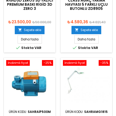
RIGID3D ZERO3 3D YAZICI
CLASS AĞAÇ YAKMA
PREMIUM BASKI RIGID 3D
HAVYASI 5 FARKLI UÇLU
ZERO 3
BUTONLU ZD8905
₺23.500,00
₺4.580,36
₺50.000,00
₺4.821,43
Sepete ekle
Sepete ekle


Daha fazla
Daha fazla


Stokta VAR
Stokta VAR
İndirimli fiyat
-25%
İndirimli fiyat
-35%
ÜRÜN KODU:
SAHRAIP500M
ÜRÜN KODU:
SAHRAMG1815