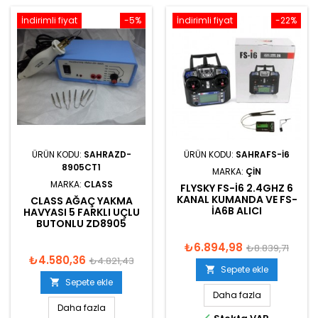
İndirimli fiyat
-5%
İndirimli fiyat
-22%
ÜRÜN KODU:
SAHRAZD-
ÜRÜN KODU:
SAHRAFS-I6
8905CT1
MARKA:
ÇIN
MARKA:
CLASS
FLYSKY FS-I6 2.4GHZ 6
KANAL KUMANDA VE FS-
CLASS AĞAÇ YAKMA
IA6B ALICI
HAVYASI 5 FARKLI UÇLU
BUTONLU ZD8905
₺6.894,98
₺8.839,71
₺4.580,36
₺4.821,43
Sepete ekle

Sepete ekle

Daha fazla
Daha fazla