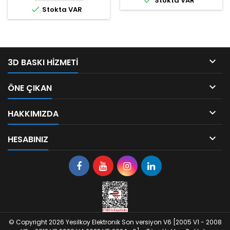

Stokta VAR

Stokta VAR

3D BASKI HIZMETI

ÖNE ÇIKAN

HAKKIMIZDA

HESABINIZ
© Copyright 2026 Yesilkoy Elektronik Son versiyon V6 [2005 V1 - 2008