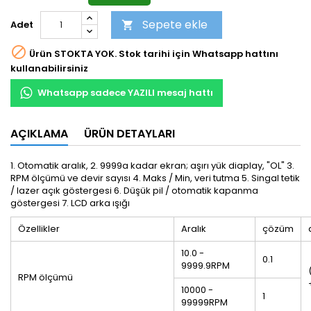
Sepete ekle
Adet


Ürün STOKTA YOK. Stok tarihi için Whatsapp hattını
kullanabilirsiniz
Whatsapp sadece YAZILI mesaj hattı
AÇIKLAMA
ÜRÜN DETAYLARI
1. Otomatik aralık,
2. 9999a kadar ekran;
aşırı yük diaplay, "OL"
3.
RPM ölçümü ve devir sayısı
4. Maks / Min, veri tutma
5. Singal tetik
/ lazer açık göstergesi 6. Düşük pil / otomatik kapanma
göstergesi 7. LCD arka ışığı
Özellikler
Aralık
çözüm
10.0 -
0.1
9999.9RPM
RPM ölçümü
10000 -
1
99999RPM