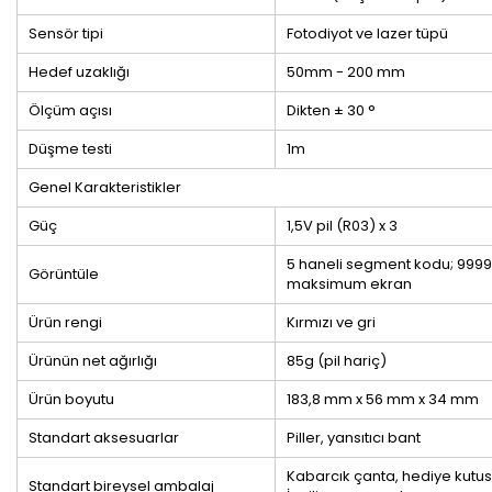
Sensör tipi
Fotodiyot ve lazer tüpü
Hedef uzaklığı
50mm - 200 mm
Ölçüm açısı
Dikten ± 30 °
Düşme testi
1m
Genel Karakteristikler
Güç
1,5V pil (R03) x 3
5 haneli segment kodu;
9999
Görüntüle
maksimum ekran
Ürün rengi
Kırmızı ve gri
Ürünün net ağırlığı
85g (pil hariç)
Ürün boyutu
183,8 mm x 56 mm x 34 mm
Standart aksesuarlar
Piller, yansıtıcı bant
Kabarcık çanta, hediye kutus
Standart bireysel ambalaj