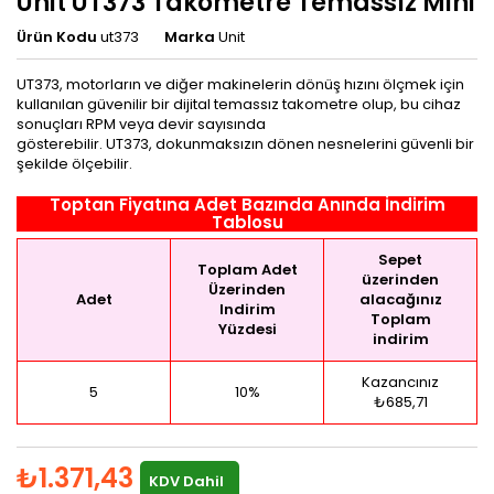
Unit UT373 Takometre Temassız Mini
Ürün Kodu
ut373
Marka
Unit
UT373, motorların ve diğer makinelerin dönüş hızını ölçmek için
kullanılan güvenilir bir dijital temassız takometre olup, bu cihaz
sonuçları RPM veya devir sayısında
gösterebilir.
UT373, dokunmaksızın dönen nesnelerini güvenli bir
şekilde ölçebilir.
Toptan Fiyatına Adet Bazında Anında İndirim
Tablosu
Sepet
Toplam Adet
üzerinden
Üzerinden
Adet
alacağınız
Indirim
Toplam
Yüzdesi
indirim
Kazancınız
5
10%
₺685,71
₺1.371,43
KDV Dahil