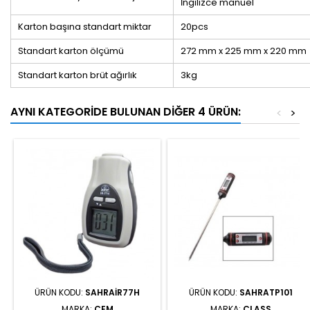
İngilizce manuel
Karton başına standart miktar
20pcs
Standart karton ölçümü
272 mm x 225 mm x 220 mm
Standart karton brüt ağırlık
3kg
AYNI KATEGORIDE BULUNAN DIĞER 4 ÜRÜN:
<
>
ÜRÜN KODU:
SAHRAIR77H
ÜRÜN KODU:
SAHRATP101
MARKA:
CEM
MARKA:
CLASS