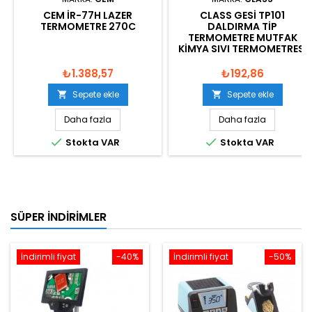
CEM IR-77H LAZER
CLASS GESI TP101
TERMOMETRE 270C
DALDIRMA TIP
TERMOMETRE MUTFAK
KIMYA SIVI TERMOMETRESI
₺1.388,57
₺192,86
Sepete ekle
Sepete ekle


Daha fazla
Daha fazla


Stokta VAR
Stokta VAR
SÜPER İNDIRIMLER
İndirimli fiyat
-40%
İndirimli fiyat
-50%