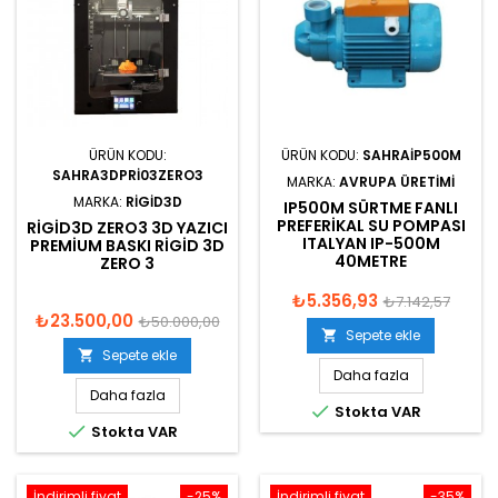
ÜRÜN KODU:
ÜRÜN KODU:
SAHRAIP500M
SAHRA3DPRI03ZERO3
MARKA:
AVRUPA ÜRETIMI
MARKA:
RIGID3D
IP500M SÜRTME FANLI
PREFERIKAL SU POMPASI
RIGID3D ZERO3 3D YAZICI
ITALYAN IP-500M
PREMIUM BASKI RIGID 3D
40METRE
ZERO 3
₺5.356,93
₺7.142,57
₺23.500,00
₺50.000,00
Sepete ekle

Sepete ekle

Daha fazla
Daha fazla

Stokta VAR

Stokta VAR
İndirimli fiyat
-25%
İndirimli fiyat
-35%