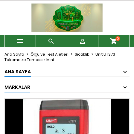
0



shopping_cart
Ana Sayfa
Ölçü ve Test Aletleri
Sıcaklık
Unit UT373
Takometre Temassız Mini
ANA SAYFA
MARKALAR