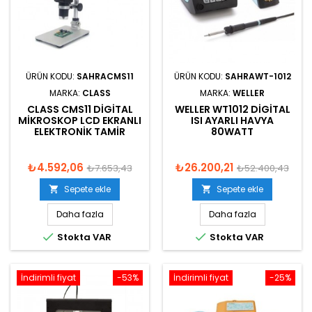
ÜRÜN KODU:
SAHRACMS11
ÜRÜN KODU:
SAHRAWT-1012
MARKA:
CLASS
MARKA:
WELLER
CLASS CMS11 DIGITAL
WELLER WT1012 DIGITAL
MIKROSKOP LCD EKRANLI
ISI AYARLI HAVYA
ELEKTRONIK TAMIR
80WATT
₺4.592,06
₺26.200,21
₺7.653,43
₺52.400,43
Sepete ekle
Sepete ekle


Daha fazla
Daha fazla


Stokta VAR
Stokta VAR
İndirimli fiyat
-53%
İndirimli fiyat
-25%