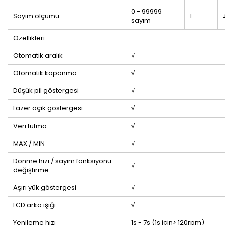
0 - 99999
Sayım ölçümü
1
sayım
Özellikleri
Otomatik aralık
√
Otomatik kapanma
√
Düşük pil göstergesi
√
Lazer açık göstergesi
√
Veri tutma
√
MAX / MIN
√
Dönme hızı / sayım fonksiyonu
√
değiştirme
Aşırı yük göstergesi
√
LCD arka ışığı
√
Yenileme hızı
1s - 7s (1s için> 120rpm)