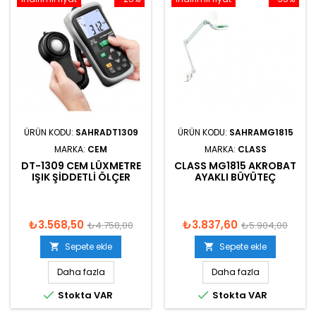
ÜRÜN KODU:
SAHRADT1309
ÜRÜN KODU:
SAHRAMG1815
MARKA:
CEM
MARKA:
CLASS
DT-1309 CEM LÜXMETRE
CLASS MG1815 AKROBAT
IŞIK ŞIDDETLI ÖLÇER
AYAKLI BÜYÜTEÇ
₺3.568,50
₺3.837,60
₺4.758,00
₺5.904,00
Sepete ekle
Sepete ekle


Daha fazla
Daha fazla


Stokta VAR
Stokta VAR