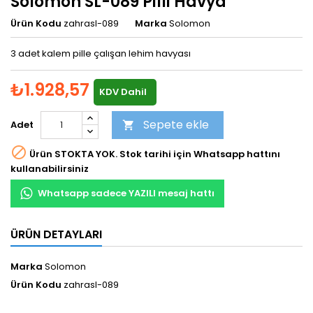
Solomon SL-089 Pilli Havya
Ürün Kodu
zahrasl-089
Marka
Solomon
3 adet kalem pille çalışan lehim havyası
₺1.928,57
KDV Dahil
Sepete ekle
Adet


Ürün STOKTA YOK. Stok tarihi için Whatsapp hattını
kullanabilirsiniz
Whatsapp sadece YAZILI mesaj hattı
ÜRÜN DETAYLARI
Marka
Solomon
Ürün Kodu
zahrasl-089