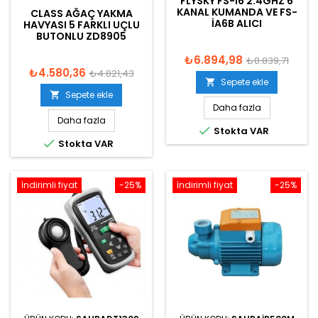
FLYSKY FS-I6 2.4GHZ 6
KANAL KUMANDA VE FS-
CLASS AĞAÇ YAKMA
IA6B ALICI
HAVYASI 5 FARKLI UÇLU
BUTONLU ZD8905
₺6.894,98
₺8.839,71
₺4.580,36
₺4.821,43
Sepete ekle

Sepete ekle

Daha fazla
Daha fazla

Stokta VAR

Stokta VAR
İndirimli fiyat
-25%
İndirimli fiyat
-25%