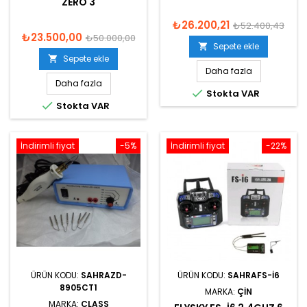
ZERO 3
₺26.200,21
₺52.400,43
₺23.500,00
₺50.000,00
Sepete ekle

Sepete ekle

Daha fazla
Daha fazla

Stokta VAR

Stokta VAR
İndirimli fiyat
-5%
İndirimli fiyat
-22%
ÜRÜN KODU:
SAHRAZD-
ÜRÜN KODU:
SAHRAFS-I6
8905CT1
MARKA:
ÇIN
MARKA:
CLASS