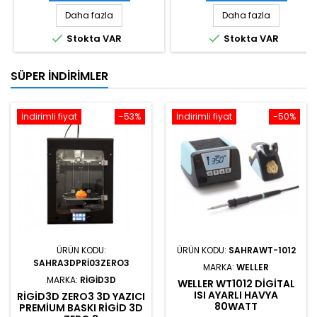
Daha fazla
Daha fazla


Stokta VAR
Stokta VAR
SÜPER İNDIRIMLER
İndirimli fiyat
-53%
İndirimli fiyat
-50%
ÜRÜN KODU:
ÜRÜN KODU:
SAHRAWT-1012
SAHRA3DPRI03ZERO3
MARKA:
WELLER
MARKA:
RIGID3D
WELLER WT1012 DIGITAL
ISI AYARLI HAVYA
RIGID3D ZERO3 3D YAZICI
80WATT
PREMIUM BASKI RIGID 3D