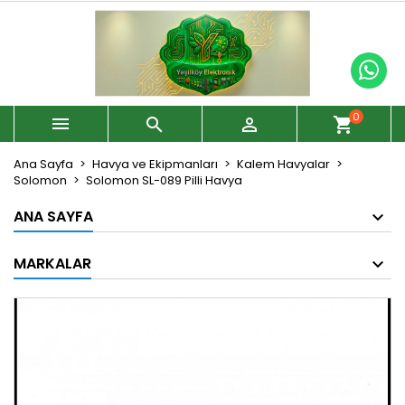
0



shopping_cart
Ana Sayfa
Havya ve Ekipmanları
Kalem Havyalar
Solomon
Solomon SL-089 Pilli Havya
ANA SAYFA
MARKALAR