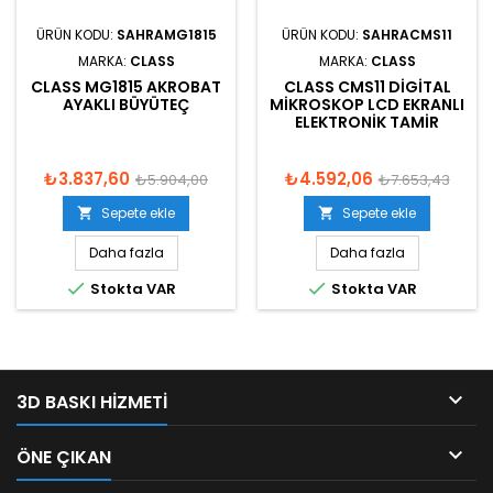
ÜRÜN KODU:
SAHRAMG1815
ÜRÜN KODU:
SAHRACMS11
MARKA:
CLASS
MARKA:
CLASS
CLASS MG1815 AKROBAT
CLASS CMS11 DIGITAL
AYAKLI BÜYÜTEÇ
MIKROSKOP LCD EKRANLI
ELEKTRONIK TAMIR
₺3.837,60
₺4.592,06
₺5.904,00
₺7.653,43
Sepete ekle
Sepete ekle


Daha fazla
Daha fazla


Stokta VAR
Stokta VAR

3D BASKI HIZMETI

ÖNE ÇIKAN