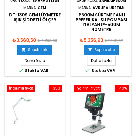
ÜRÜN KODU:
SAHRADT1309
ÜRÜN KODU:
SAHRAIP500M
MARKA:
CEM
MARKA:
AVRUPA ÜRETIMI
DT-1309 CEM LÜXMETRE
IP500M SÜRTME FANLI
IŞIK ŞIDDETLI ÖLÇER
PREFERIKAL SU POMPASI
ITALYAN IP-500M
40METRE
₺3.568,50
₺5.356,93
₺4.758,00
₺7.142,57
Sepete ekle
Sepete ekle


Daha fazla
Daha fazla


Stokta VAR
Stokta VAR
İndirimli fiyat
-35%
İndirimli fiyat
-40%