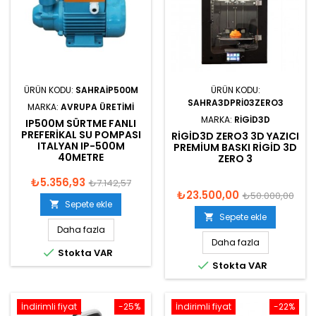
ÜRÜN KODU:
SAHRAIP500M
ÜRÜN KODU:
SAHRA3DPRI03ZERO3
MARKA:
AVRUPA ÜRETIMI
MARKA:
RIGID3D
IP500M SÜRTME FANLI
PREFERIKAL SU POMPASI
RIGID3D ZERO3 3D YAZICI
ITALYAN IP-500M
PREMIUM BASKI RIGID 3D
40METRE
ZERO 3
₺5.356,93
₺7.142,57
₺23.500,00
₺50.000,00
Sepete ekle

Sepete ekle

Daha fazla
Daha fazla

Stokta VAR

Stokta VAR
İndirimli fiyat
-25%
İndirimli fiyat
-22%