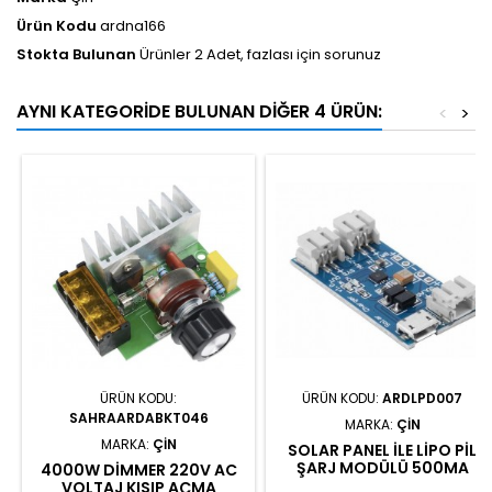
Ürün Kodu
ardna166
Stokta Bulunan
Ürünler 2 Adet, fazlası için sorunuz
AYNI KATEGORIDE BULUNAN DIĞER 4 ÜRÜN:
<
>
ÜRÜN KODU:
ÜRÜN KODU:
ARDLPD007
SAHRAARDABKT046
MARKA:
ÇIN
MARKA:
ÇIN
SOLAR PANEL ILE LIPO PIL
ŞARJ MODÜLÜ 500MA
4000W DIMMER 220V AC
VOLTAJ KISIP AÇMA