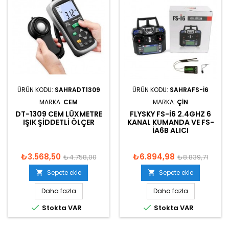
ÜRÜN KODU:
SAHRADT1309
ÜRÜN KODU:
SAHRAFS-I6
MARKA:
CEM
MARKA:
ÇIN
DT-1309 CEM LÜXMETRE
FLYSKY FS-I6 2.4GHZ 6
IŞIK ŞIDDETLI ÖLÇER
KANAL KUMANDA VE FS-
IA6B ALICI
₺3.568,50
₺6.894,98
₺4.758,00
₺8.839,71
Sepete ekle
Sepete ekle


Daha fazla
Daha fazla


Stokta VAR
Stokta VAR