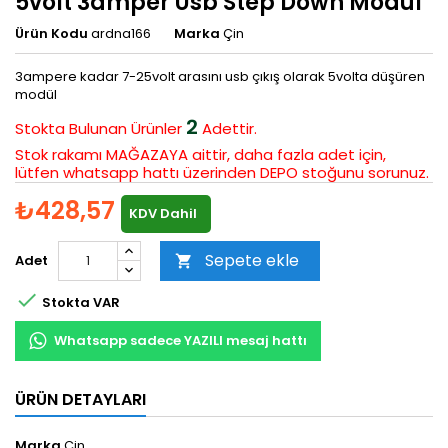
5volt 3amper Usb Step Down Modül
Ürün Kodu
ardna166
Marka
Çin
3ampere kadar 7-25volt arasını usb çıkış olarak 5volta düşüren
modül
2
Stokta Bulunan
Ürünler
Adettir.
Stok rakamı MAĞAZAYA aittir, daha fazla adet için,
lütfen whatsapp hattı üzerinden DEPO stoğunu sorunuz.
₺428,57
KDV Dahil
Sepete ekle
Adet


Stokta VAR
Whatsapp sadece YAZILI mesaj hattı
ÜRÜN DETAYLARI
Marka
Çin