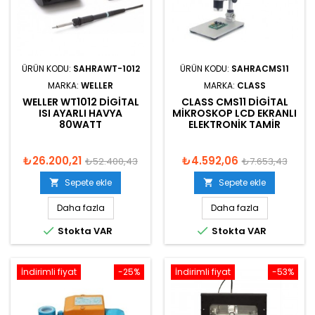
ÜRÜN KODU:
SAHRAWT-1012
ÜRÜN KODU:
SAHRACMS11
MARKA:
WELLER
MARKA:
CLASS
WELLER WT1012 DIGITAL
CLASS CMS11 DIGITAL
ISI AYARLI HAVYA
MIKROSKOP LCD EKRANLI
80WATT
ELEKTRONIK TAMIR
₺26.200,21
₺4.592,06
₺52.400,43
₺7.653,43
Sepete ekle
Sepete ekle


Daha fazla
Daha fazla


Stokta VAR
Stokta VAR
İndirimli fiyat
-25%
İndirimli fiyat
-53%