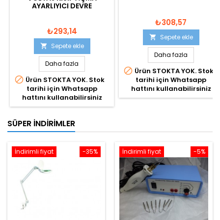
AYARLIYICI DEVRE
₺308,57
₺293,14
Sepete ekle

Sepete ekle

Daha fazla
Daha fazla

Ürün STOKTA YOK. Stok

Ürün STOKTA YOK. Stok
tarihi için Whatsapp
tarihi için Whatsapp
hattını kullanabilirsiniz
hattını kullanabilirsiniz
SÜPER İNDIRIMLER
İndirimli fiyat
-35%
İndirimli fiyat
-5%