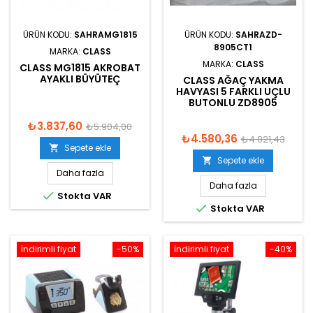
ÜRÜN KODU:
SAHRAMG1815
ÜRÜN KODU:
SAHRAZD-
8905CT1
MARKA:
CLASS
MARKA:
CLASS
CLASS MG1815 AKROBAT
AYAKLI BÜYÜTEÇ
CLASS AĞAÇ YAKMA
HAVYASI 5 FARKLI UÇLU
BUTONLU ZD8905
₺3.837,60
₺5.904,00
₺4.580,36
₺4.821,43
Sepete ekle

Sepete ekle

Daha fazla
Daha fazla

Stokta VAR

Stokta VAR
İndirimli fiyat
-50%
İndirimli fiyat
-40%