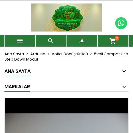
0



shopping_cart
Ana Sayfa
Arduino
Voltaj Dönüştürücü
5volt 3amper Usb
Step Down Modül
ANA SAYFA
MARKALAR