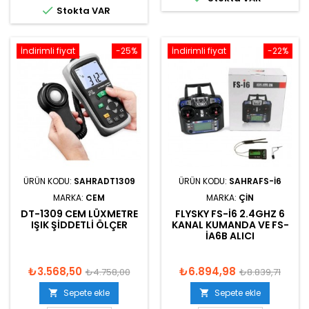

Stokta VAR
İndirimli fiyat
-25%
İndirimli fiyat
-22%
ÜRÜN KODU:
SAHRADT1309
ÜRÜN KODU:
SAHRAFS-I6
MARKA:
CEM
MARKA:
ÇIN
DT-1309 CEM LÜXMETRE
FLYSKY FS-I6 2.4GHZ 6
IŞIK ŞIDDETLI ÖLÇER
KANAL KUMANDA VE FS-
IA6B ALICI
₺3.568,50
₺6.894,98
₺4.758,00
₺8.839,71
Sepete ekle
Sepete ekle

