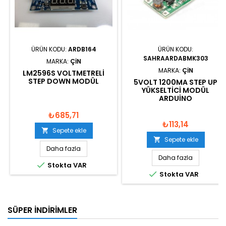
ÜRÜN KODU:
ARDB164
ÜRÜN KODU:
SAHRAARDABMK303
MARKA:
ÇIN
MARKA:
ÇIN
LM2596S VOLTMETRELI
STEP DOWN MODÜL
5VOLT 1200MA STEP UP
YÜKSELTICI MODÜL
ARDUINO
₺685,71
₺113,14
Sepete ekle

Sepete ekle

Daha fazla
Daha fazla

Stokta VAR

Stokta VAR
SÜPER İNDIRIMLER