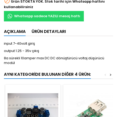

Ürün STOKTA YOK. Stok tarihi için Whatsapp hattını
kullanabilirsiniz
Whatsapp sadece YAZILI mesaj hattı
AÇIKLAMA
ÜRÜN DETAYLARI
input 7-40volt giriş
output 1.25 - 35v çıkış
8a sürekli 10amper max DC DC dönüştürücü voltaj düşürücü
modül
AYNI KATEGORIDE BULUNAN DIĞER 4 ÜRÜN:
<
>