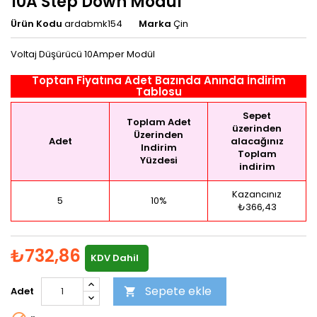
10A Step Down Modül
Ürün Kodu
ardabmk154
Marka
Çin
Voltaj Düşürücü 10Amper Modül
Toptan Fiyatına Adet Bazında Anında İndirim
Tablosu
Sepet
Toplam Adet
üzerinden
Üzerinden
Adet
alacağınız
Indirim
Toplam
Yüzdesi
indirim
Kazancınız
5
10%
₺366,43
₺732,86
KDV Dahil
Sepete ekle
Adet
