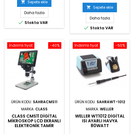
Sepete ekle

Sepete ekle

Daha fazla
Daha fazla

Stokta VAR

Stokta VAR
İndirimli fiyat
-40%
İndirimli fiyat
-50%
ÜRÜN KODU:
SAHRACMS11
ÜRÜN KODU:
SAHRAWT-1012
MARKA:
CLASS
MARKA:
WELLER
CLASS CMS11 DIGITAL
WELLER WT1012 DIGITAL
MIKROSKOP LCD EKRANLI
ISI AYARLI HAVYA
ELEKTRONIK TAMIR
80WATT