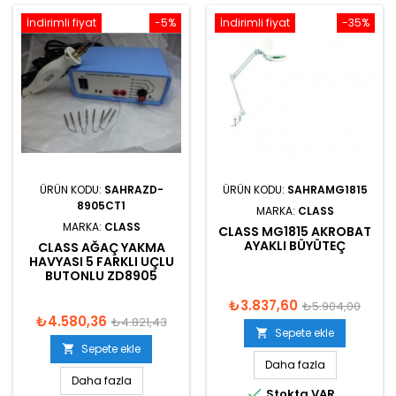
İndirimli fiyat
-5%
İndirimli fiyat
-35%
ÜRÜN KODU:
SAHRAZD-
ÜRÜN KODU:
SAHRAMG1815
8905CT1
MARKA:
CLASS
MARKA:
CLASS
CLASS MG1815 AKROBAT
AYAKLI BÜYÜTEÇ
CLASS AĞAÇ YAKMA
HAVYASI 5 FARKLI UÇLU
BUTONLU ZD8905
₺3.837,60
₺5.904,00
₺4.580,36
₺4.821,43
Sepete ekle

Sepete ekle

Daha fazla
Daha fazla

Stokta VAR