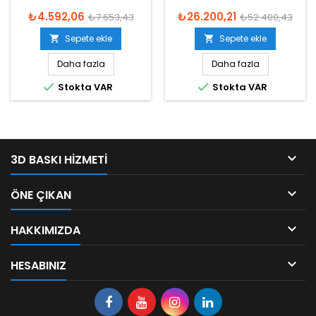
₺4.592,06
₺26.200,21
₺7.653,43
₺52.400,43
Sepete ekle
Sepete ekle


Daha fazla
Daha fazla


Stokta VAR
Stokta VAR

3D BASKI HIZMETI

ÖNE ÇIKAN

HAKKIMIZDA

HESABINIZ