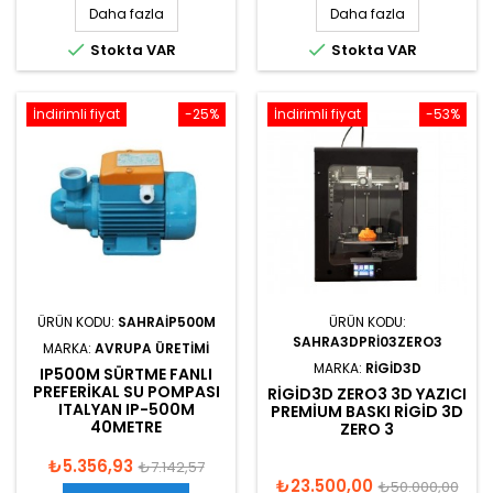
Daha fazla
Daha fazla


Stokta VAR
Stokta VAR
İndirimli fiyat
-25%
İndirimli fiyat
-53%
ÜRÜN KODU:
SAHRAIP500M
ÜRÜN KODU:
SAHRA3DPRI03ZERO3
MARKA:
AVRUPA ÜRETIMI
MARKA:
RIGID3D
IP500M SÜRTME FANLI
PREFERIKAL SU POMPASI
RIGID3D ZERO3 3D YAZICI
ITALYAN IP-500M
PREMIUM BASKI RIGID 3D
40METRE
ZERO 3
₺5.356,93
₺7.142,57
₺23.500,00
₺50.000,00