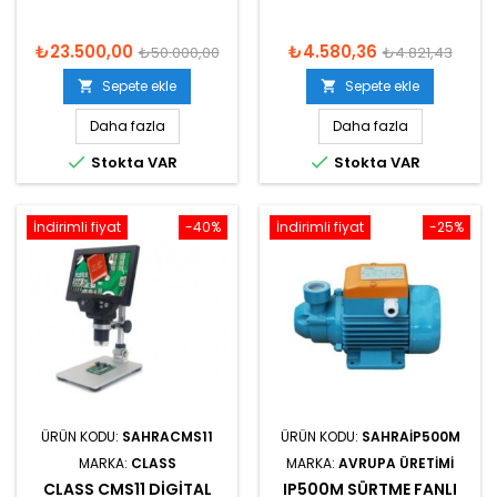
₺23.500,00
₺4.580,36
₺50.000,00
₺4.821,43
Sepete ekle
Sepete ekle


Daha fazla
Daha fazla


Stokta VAR
Stokta VAR
İndirimli fiyat
-40%
İndirimli fiyat
-25%
ÜRÜN KODU:
SAHRACMS11
ÜRÜN KODU:
SAHRAIP500M
MARKA:
CLASS
MARKA:
AVRUPA ÜRETIMI
CLASS CMS11 DIGITAL
IP500M SÜRTME FANLI