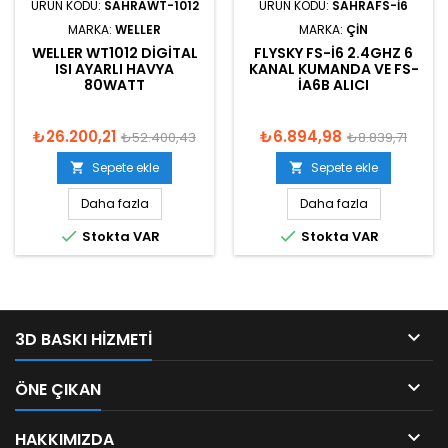
ÜRÜN KODU:
SAHRAWT-1012
ÜRÜN KODU:
SAHRAFS-I6
MARKA:
WELLER
MARKA:
ÇIN
WELLER WT1012 DIGITAL
FLYSKY FS-I6 2.4GHZ 6
ISI AYARLI HAVYA
KANAL KUMANDA VE FS-
80WATT
IA6B ALICI
₺26.200,21
₺6.894,98
₺52.400,43
₺8.839,71
Sepete ekle
Sepete ekle


Daha fazla
Daha fazla


Stokta VAR
Stokta VAR

3D BASKI HIZMETI

ÖNE ÇIKAN

HAKKIMIZDA