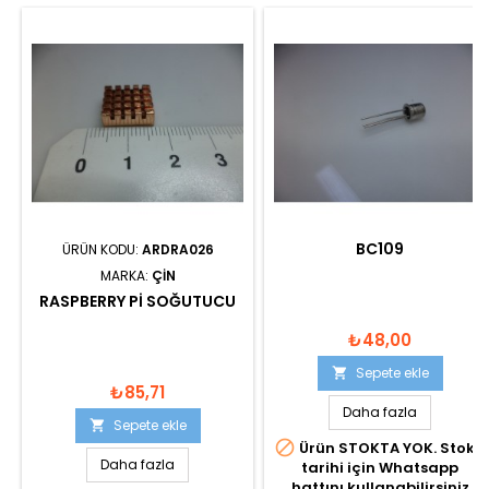
BC109
ÜRÜN KODU:
ARDRA026
MARKA:
ÇIN
RASPBERRY PI SOĞUTUCU
₺48,00
Sepete ekle

₺85,71
Daha fazla
Sepete ekle


Ürün STOKTA YOK. Stok
Daha fazla
tarihi için Whatsapp
hattını kullanabilirsiniz