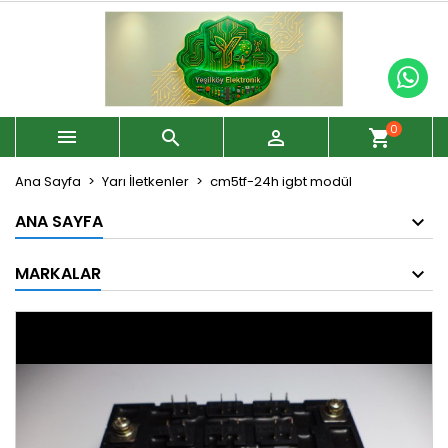
0



shopping_cart
Ana Sayfa
Yarı İletkenler
cm5tf-24h igbt modül
ANA SAYFA
MARKALAR