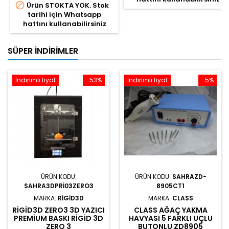

Ürün STOKTA YOK. Stok
tarihi için Whatsapp
hattını kullanabilirsiniz
SÜPER İNDIRIMLER
İndirimli fiyat
-53%
İndirimli fiyat
-5%
ÜRÜN KODU:
ÜRÜN KODU:
SAHRAZD-
SAHRA3DPRI03ZERO3
8905CT1
MARKA:
RIGID3D
MARKA:
CLASS
RIGID3D ZERO3 3D YAZICI
CLASS AĞAÇ YAKMA
PREMIUM BASKI RIGID 3D
HAVYASI 5 FARKLI UÇLU
ZERO 3
BUTONLU ZD8905