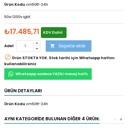
Ürün Kodu
cm50tf-24h
50a 1200v igbt
₺17.485,71
KDV Dahil
Sepete ekle
Adet


Ürün STOKTA YOK. Stok tarihi için Whatsapp hattını
kullanabilirsiniz
Whatsapp sadece YAZILI mesaj hattı
ÜRÜN DETAYLARI
Ürün Kodu
cm50tf-24h
AYNI KATEGORIDE BULUNAN DIĞER 4 ÜRÜN:
<
>