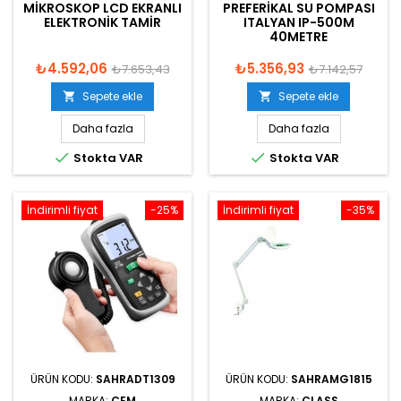
MIKROSKOP LCD EKRANLI
PREFERIKAL SU POMPASI
ELEKTRONIK TAMIR
ITALYAN IP-500M
40METRE
₺4.592,06
₺5.356,93
₺7.653,43
₺7.142,57
Sepete ekle
Sepete ekle


Daha fazla
Daha fazla


Stokta VAR
Stokta VAR
İndirimli fiyat
-25%
İndirimli fiyat
-35%
ÜRÜN KODU:
SAHRADT1309
ÜRÜN KODU:
SAHRAMG1815
MARKA:
CEM
MARKA:
CLASS