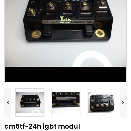


cm5tf-24h igbt modül