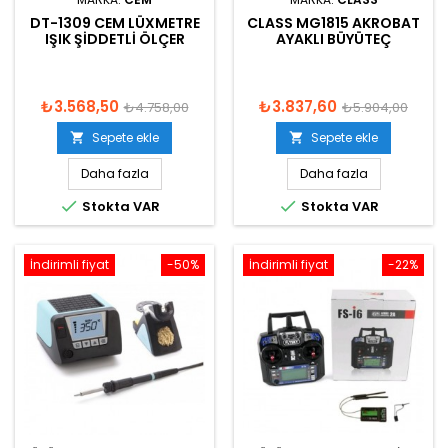
DT-1309 CEM LÜXMETRE
CLASS MG1815 AKROBAT
IŞIK ŞIDDETLI ÖLÇER
AYAKLI BÜYÜTEÇ
₺3.568,50
₺3.837,60
₺4.758,00
₺5.904,00
Sepete ekle
Sepete ekle


Daha fazla
Daha fazla


Stokta VAR
Stokta VAR
İndirimli fiyat
-50%
İndirimli fiyat
-22%