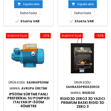
Sepete ekle
Sepete ekle


Daha fazla
Daha fazla


Stokta VAR
Stokta VAR
İndirimli fiyat
-25%
İndirimli fiyat
-53%
ÜRÜN KODU:
SAHRAIP500M
ÜRÜN KODU:
SAHRA3DPRI03ZERO3
MARKA:
AVRUPA ÜRETIMI
MARKA:
RIGID3D
IP500M SÜRTME FANLI
PREFERIKAL SU POMPASI
RIGID3D ZERO3 3D YAZICI
ITALYAN IP-500M
PREMIUM BASKI RIGID 3D
40METRE
ZERO 3