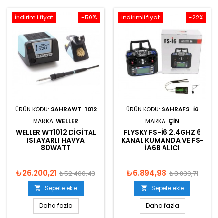
İndirimli fiyat
-50%
İndirimli fiyat
-22%
ÜRÜN KODU:
SAHRAWT-1012
ÜRÜN KODU:
SAHRAFS-I6
MARKA:
WELLER
MARKA:
ÇIN
WELLER WT1012 DIGITAL
FLYSKY FS-I6 2.4GHZ 6
ISI AYARLI HAVYA
KANAL KUMANDA VE FS-
80WATT
IA6B ALICI
₺26.200,21
₺6.894,98
₺52.400,43
₺8.839,71
Sepete ekle
Sepete ekle


Daha fazla
Daha fazla