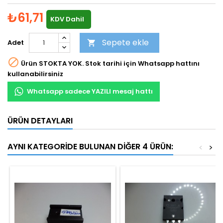
₺61,71
KDV Dahil
Sepete ekle
Adet


Ürün STOKTA YOK. Stok tarihi için Whatsapp hattını
kullanabilirsiniz
Whatsapp sadece YAZILI mesaj hattı
ÜRÜN DETAYLARI
AYNI KATEGORIDE BULUNAN DIĞER 4 ÜRÜN:
<
>