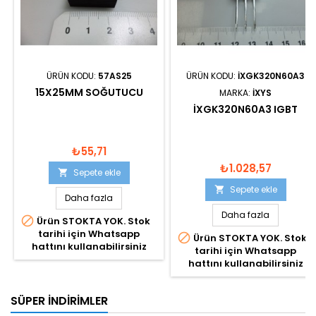
ÜRÜN KODU:
57AS25
ÜRÜN KODU:
IXGK320N60A3
15X25MM SOĞUTUCU
MARKA:
IXYS
IXGK320N60A3 IGBT
₺55,71
₺1.028,57
Sepete ekle

Sepete ekle

Daha fazla
Daha fazla

Ürün STOKTA YOK. Stok
tarihi için Whatsapp

Ürün STOKTA YOK. Stok
hattını kullanabilirsiniz
tarihi için Whatsapp
hattını kullanabilirsiniz
SÜPER İNDIRIMLER