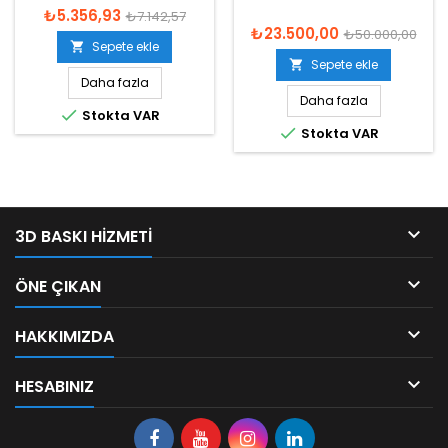
₺5.356,93
₺7.142,57
₺23.500,00
₺50.000,00
Sepete ekle

Sepete ekle

Daha fazla
Daha fazla

Stokta VAR

Stokta VAR

3D BASKI HIZMETI

ÖNE ÇIKAN

HAKKIMIZDA

HESABINIZ