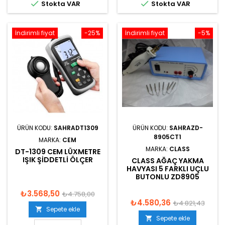


Stokta VAR
Stokta VAR
İndirimli fiyat
-25%
İndirimli fiyat
-5%
ÜRÜN KODU:
SAHRADT1309
ÜRÜN KODU:
SAHRAZD-
8905CT1
MARKA:
CEM
MARKA:
CLASS
DT-1309 CEM LÜXMETRE
IŞIK ŞIDDETLI ÖLÇER
CLASS AĞAÇ YAKMA
HAVYASI 5 FARKLI UÇLU
BUTONLU ZD8905
₺3.568,50
₺4.758,00
₺4.580,36
₺4.821,43
Sepete ekle

Sepete ekle
