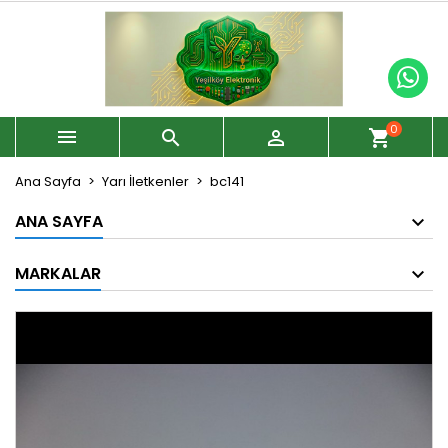
0



shopping_cart
Ana Sayfa
Yarı İletkenler
bc141
ANA SAYFA
MARKALAR