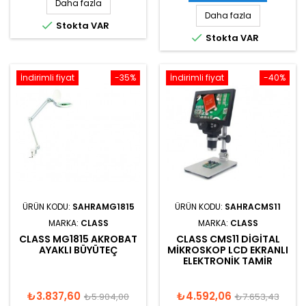
Daha fazla
Daha fazla

Stokta VAR

Stokta VAR
İndirimli fiyat
-35%
İndirimli fiyat
-40%
ÜRÜN KODU:
SAHRAMG1815
ÜRÜN KODU:
SAHRACMS11
MARKA:
CLASS
MARKA:
CLASS
CLASS MG1815 AKROBAT
CLASS CMS11 DIGITAL
AYAKLI BÜYÜTEÇ
MIKROSKOP LCD EKRANLI
ELEKTRONIK TAMIR
₺3.837,60
₺4.592,06
₺5.904,00
₺7.653,43