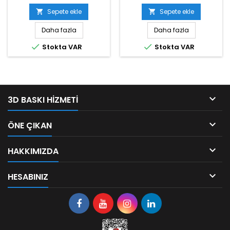
Sepete ekle
Sepete ekle


Daha fazla
Daha fazla


Stokta VAR
Stokta VAR

3D BASKI HIZMETI

ÖNE ÇIKAN

HAKKIMIZDA

HESABINIZ