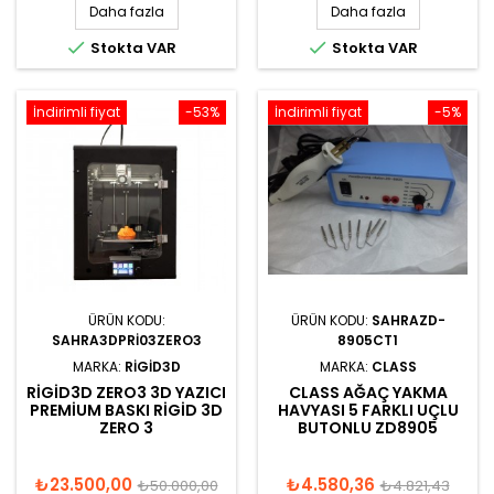
Daha fazla
Daha fazla


Stokta VAR
Stokta VAR
İndirimli fiyat
-53%
İndirimli fiyat
-5%
ÜRÜN KODU:
ÜRÜN KODU:
SAHRAZD-
SAHRA3DPRI03ZERO3
8905CT1
MARKA:
RIGID3D
MARKA:
CLASS
RIGID3D ZERO3 3D YAZICI
CLASS AĞAÇ YAKMA
PREMIUM BASKI RIGID 3D
HAVYASI 5 FARKLI UÇLU
ZERO 3
BUTONLU ZD8905
₺23.500,00
₺4.580,36
₺50.000,00
₺4.821,43