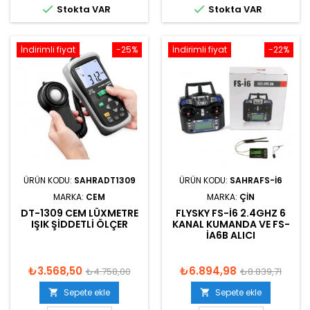


Stokta VAR
Stokta VAR
İndirimli fiyat
-25%
İndirimli fiyat
-22%
ÜRÜN KODU:
SAHRADT1309
ÜRÜN KODU:
SAHRAFS-I6
MARKA:
CEM
MARKA:
ÇIN
DT-1309 CEM LÜXMETRE
FLYSKY FS-I6 2.4GHZ 6
IŞIK ŞIDDETLI ÖLÇER
KANAL KUMANDA VE FS-
IA6B ALICI
₺3.568,50
₺6.894,98
₺4.758,00
₺8.839,71
Sepete ekle
Sepete ekle

