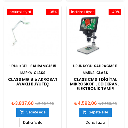
İndirimli fiyat
-35%
İndirimli fiyat
-40%
ÜRÜN KODU:
SAHRAMG1815
ÜRÜN KODU:
SAHRACMS11
MARKA:
CLASS
MARKA:
CLASS
CLASS MG1815 AKROBAT
CLASS CMS11 DIGITAL
AYAKLI BÜYÜTEÇ
MIKROSKOP LCD EKRANLI
ELEKTRONIK TAMIR
₺3.837,60
₺4.592,06
₺5.904,00
₺7.653,43
Sepete ekle
Sepete ekle


Daha fazla
Daha fazla