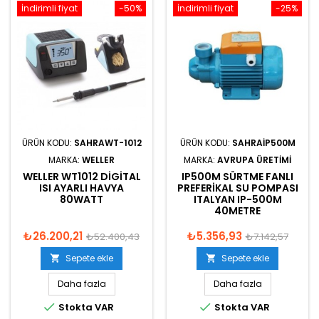
İndirimli fiyat
-50%
İndirimli fiyat
-25%
ÜRÜN KODU:
SAHRAWT-1012
ÜRÜN KODU:
SAHRAIP500M
MARKA:
WELLER
MARKA:
AVRUPA ÜRETIMI
WELLER WT1012 DIGITAL
IP500M SÜRTME FANLI
ISI AYARLI HAVYA
PREFERIKAL SU POMPASI
80WATT
ITALYAN IP-500M
40METRE
₺26.200,21
₺5.356,93
₺52.400,43
₺7.142,57
Sepete ekle
Sepete ekle


Daha fazla
Daha fazla


Stokta VAR
Stokta VAR