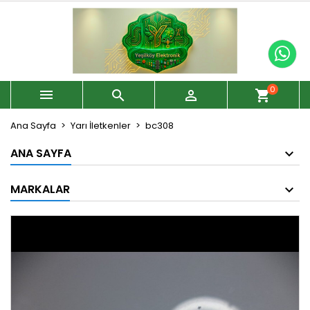
0



shopping_cart
Ana Sayfa
Yarı İletkenler
bc308
ANA SAYFA
MARKALAR