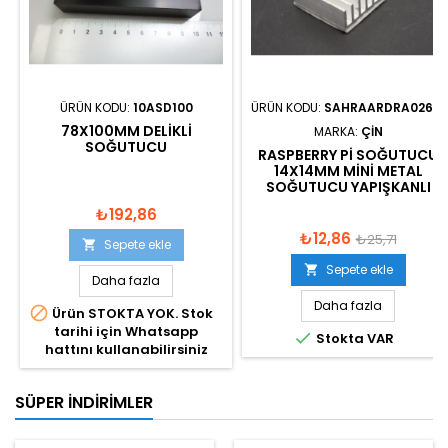
ÜRÜN KODU:
10ASD100
ÜRÜN KODU:
SAHRAARDRA026-1
78X100MM DELIKLI
MARKA:
ÇIN
SOĞUTUCU
RASPBERRY PI SOĞUTUCU
14X14MM MINI METAL
SOĞUTUCU YAPIŞKANLI
₺192,86
₺12,86
₺25,71
Sepete ekle

Sepete ekle

Daha fazla
Daha fazla

Ürün STOKTA YOK. Stok
tarihi için Whatsapp

Stokta VAR
hattını kullanabilirsiniz
SÜPER İNDIRIMLER