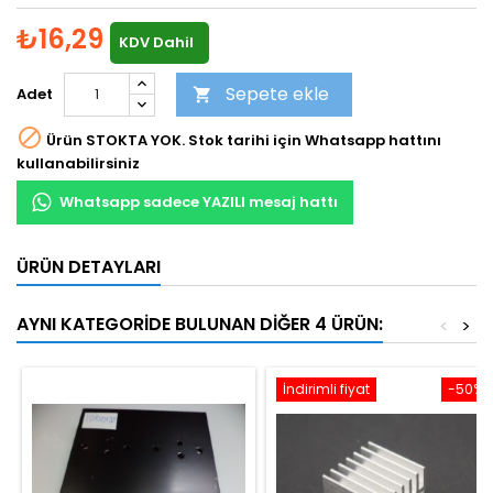
₺16,29
KDV Dahil
Sepete ekle
Adet


Ürün STOKTA YOK. Stok tarihi için Whatsapp hattını
kullanabilirsiniz
Whatsapp sadece YAZILI mesaj hattı
ÜRÜN DETAYLARI
AYNI KATEGORIDE BULUNAN DIĞER 4 ÜRÜN:
<
>
İndirimli fiyat
-50%