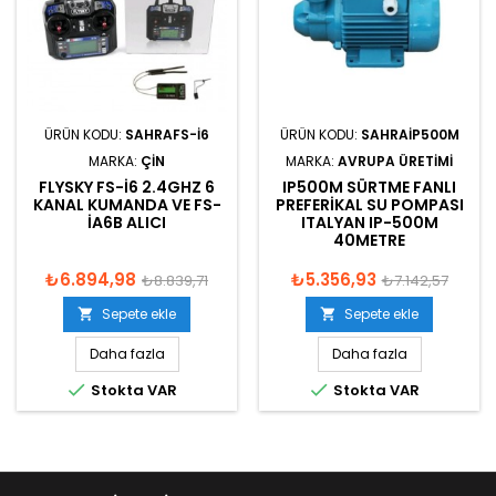
ÜRÜN KODU:
SAHRAFS-I6
ÜRÜN KODU:
SAHRAIP500M
MARKA:
ÇIN
MARKA:
AVRUPA ÜRETIMI
FLYSKY FS-I6 2.4GHZ 6
IP500M SÜRTME FANLI
KANAL KUMANDA VE FS-
PREFERIKAL SU POMPASI
IA6B ALICI
ITALYAN IP-500M
40METRE
₺6.894,98
₺5.356,93
₺8.839,71
₺7.142,57
Sepete ekle
Sepete ekle


Daha fazla
Daha fazla


Stokta VAR
Stokta VAR