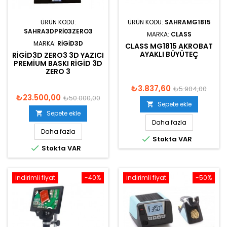
ÜRÜN KODU:
ÜRÜN KODU:
SAHRAMG1815
SAHRA3DPRI03ZERO3
MARKA:
CLASS
MARKA:
RIGID3D
CLASS MG1815 AKROBAT
AYAKLI BÜYÜTEÇ
RIGID3D ZERO3 3D YAZICI
PREMIUM BASKI RIGID 3D
ZERO 3
₺3.837,60
₺5.904,00
₺23.500,00
₺50.000,00
Sepete ekle

Sepete ekle

Daha fazla
Daha fazla

Stokta VAR

Stokta VAR
İndirimli fiyat
-40%
İndirimli fiyat
-50%