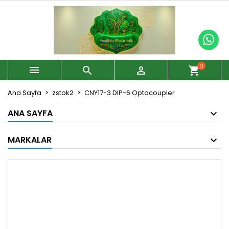
0



shopping_cart
Ana Sayfa
zstok2
CNY17-3 DIP-6 Optocoupler
ANA SAYFA
MARKALAR