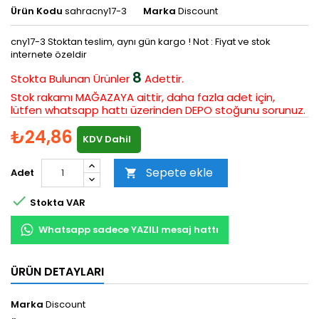
Ürün Kodu
sahracny17-3
Marka
Discount
cny17-3 Stoktan teslim, aynı gün kargo ! Not : Fiyat ve stok
internete özeldir
8
Stokta Bulunan
Ürünler
Adettir.
Stok rakamı MAĞAZAYA aittir, daha fazla adet için,
lütfen whatsapp hattı üzerinden DEPO stoğunu sorunuz.
₺24,86
KDV Dahil
Sepete ekle
Adet


Stokta VAR
Whatsapp sadece YAZILI mesaj hattı
ÜRÜN DETAYLARI
Marka
Discount