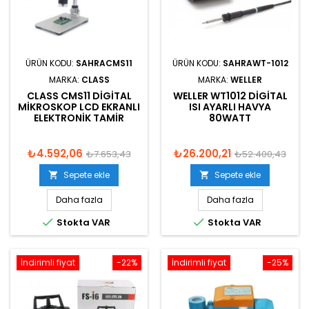
ÜRÜN KODU:
SAHRACMS11
ÜRÜN KODU:
SAHRAWT-1012
MARKA:
CLASS
MARKA:
WELLER
CLASS CMS11 DIGITAL
WELLER WT1012 DIGITAL
MIKROSKOP LCD EKRANLI
ISI AYARLI HAVYA
ELEKTRONIK TAMIR
80WATT
₺4.592,06
₺26.200,21
₺7.653,43
₺52.400,43
Sepete ekle
Sepete ekle


Daha fazla
Daha fazla


Stokta VAR
Stokta VAR
İndirimli fiyat
-22%
İndirimli fiyat
-25%