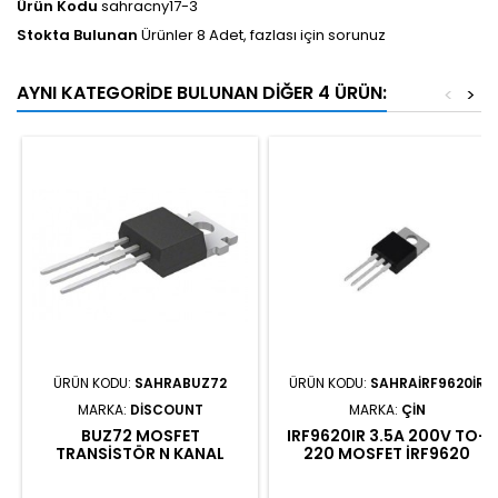
Ürün Kodu
sahracny17-3
Stokta Bulunan
Ürünler 8 Adet, fazlası için sorunuz
AYNI KATEGORIDE BULUNAN DIĞER 4 ÜRÜN:
<
>
ÜRÜN KODU:
SAHRABUZ72
ÜRÜN KODU:
SAHRAIRF9620IR
MARKA:
DISCOUNT
MARKA:
ÇIN
BUZ72 MOSFET
IRF9620IR 3.5A 200V TO-
TRANSISTÖR N KANAL
220 MOSFET IRF9620