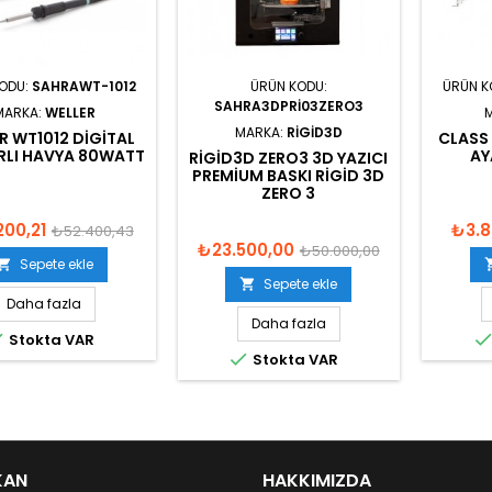
KODU:
SAHRAWT-1012
ÜRÜN KODU:
ÜRÜN K
SAHRA3DPRI03ZERO3
MARKA:
WELLER
MARKA:
RIGID3D
R WT1012 DIGITAL
CLASS
ARLI HAVYA 80WATT
AY
RIGID3D ZERO3 3D YAZICI
PREMIUM BASKI RIGID 3D
ZERO 3
200,21
₺3.8
₺52.400,43
₺23.500,00
₺50.000,00
Sepete ekle

Sepete ekle

Daha fazla
Daha fazla

Stokta VAR

Stokta VAR
KAN
HAKKIMIZDA