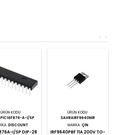
<
>
ÜRÜN KODU:
ÜRÜN KODU:
PIC16F876-A-I/SP
SAHRAIRF9640NIR
RKA:
DISCOUNT
MARKA:
ÇIN
876A-I/SP DIP-28
IRF9640PBF 11A 200V TO-