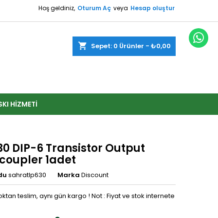
Hoş geldiniz,
Oturum Aç
veya
Hesap oluştur
shopping_cart
Sepet:
0
Ürünler - ₺0,00
SKI HIZMETI
30 DIP-6 Transistor Output
coupler 1adet
du
sahratlp630
Marka
Discount
oktan teslim, aynı gün kargo ! Not : Fiyat ve stok internete