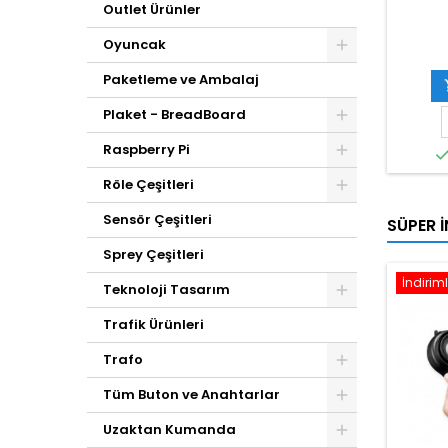
Outlet Ürünler
Oyuncak
Paketleme ve Ambalaj
Plaket - BreadBoard
Raspberry Pi
Röle Çeşitleri
Sensör Çeşitleri
SÜPER İ
Sprey Çeşitleri
İndiriml
Teknoloji Tasarım
Trafik Ürünleri
Trafo
Tüm Buton ve Anahtarlar
Uzaktan Kumanda