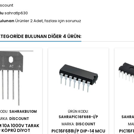
iscount
du
sahratlp630
Bulunan
Ürünler 2 Adet, fazlası için sorunuz
ATEGORIDE BULUNAN DIĞER 4 ÜRÜN:
KODU:
SAHRAKBU10M
ÜRÜN KODU:
SAHRAPIC16F688-I/P
SAHRA
RKA:
DISCOUNT
MARKA:
DISCOUNT
MA
 10A 1000V TARAK
P KÖPRÜ DIYOT
PIC16F688I/P DIP-14 MCU
PIC16F