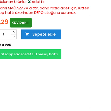
2
Bulunan
Ürünler
Adettir.
amı MAĞAZAYA aittir, daha fazla adet için, lütfen
p hattı üzerinden DEPO stoğunu sorunuz.
,29
KDV Dahil
Sepete ekle

ta VAR
atsapp sadece YAZILI mesaj hattı