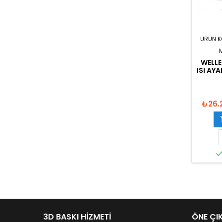
ÜRÜN 
WELLE
ISI AY
₺26.
3D BASKI HIZMETI
ÖNE ÇI