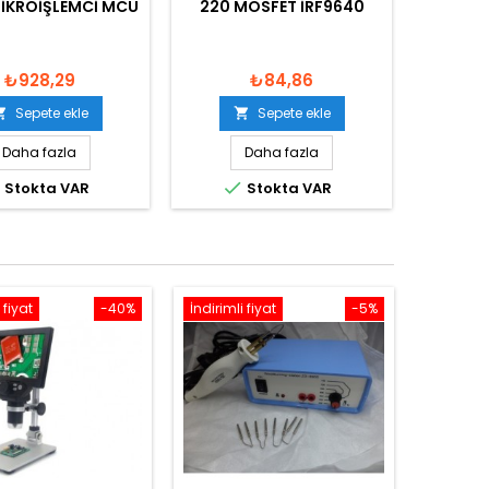
MIKROIŞLEMCI MCU
220 MOSFET IRF9640
₺928,29
₺84,86
Sepete ekle
Sepete ekle


Daha fazla
Daha fazla


Stokta VAR
Stokta VAR
 fiyat
-40%
İndirimli fiyat
-5%