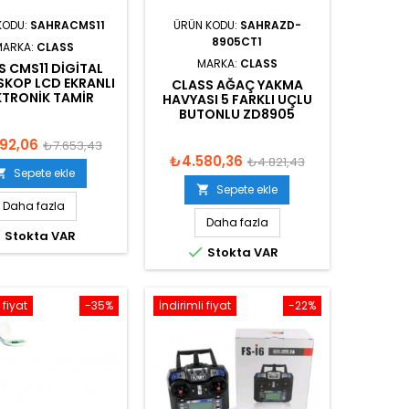
KODU:
SAHRACMS11
ÜRÜN KODU:
SAHRAZD-
8905CT1
MARKA:
CLASS
MARKA:
CLASS
S CMS11 DIGITAL
KOP LCD EKRANLI
CLASS AĞAÇ YAKMA
KTRONIK TAMIR
HAVYASI 5 FARKLI UÇLU
BUTONLU ZD8905
92,06
₺7.653,43
₺4.580,36
₺4.821,43
Sepete ekle

Sepete ekle

Daha fazla
Daha fazla

Stokta VAR

Stokta VAR
 fiyat
-35%
İndirimli fiyat
-22%