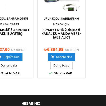
ODU:
SAHRAMG1815
ÜRÜN KODU:
SAHRAFS-I6
MARKA:
CLASS
MARKA:
ÇIN
 MG1815 AKROBAT
FLYSKY FS-I6 2.4GHZ 6
AKLI BÜYÜTEÇ
KANAL KUMANDA VE FS-
IA6B ALICI
37,60
₺6.894,98
₺5.904,00
₺8.839,71
Sepete ekle
Sepete ekle


Daha fazla
Daha fazla


Stokta VAR
Stokta VAR
HESABINIZ