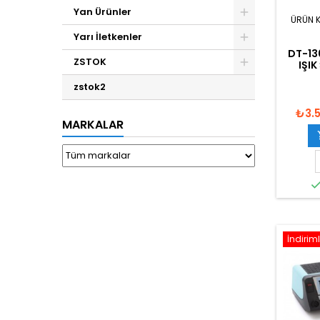
Yan Ürünler
ÜRÜN 
Yarı İletkenler
DT-13
ZSTOK
IŞIK
zstok2
₺3.
MARKALAR
İndiriml