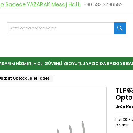
 Sadece YAZARAK Mesaj Hattı
+90 532 3796582

ASARIM HIZMETI HIZLI GÜVENLI 3BOYUTLU YAZICIDA BASKI 3B BA
 Output Optocoupler 1adet
TLP6
Opto
Ürün Ko
tlp630 St
özeldir