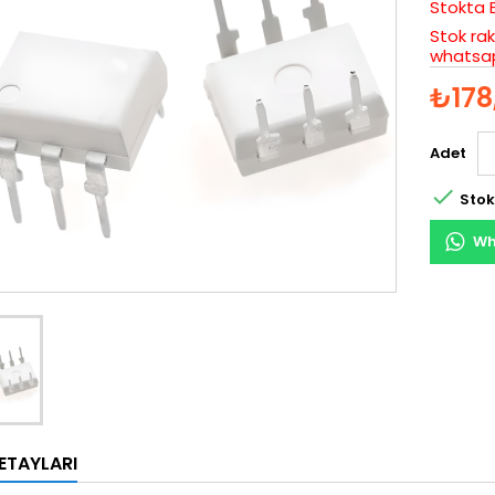
Stokta 
Stok rak
whatsap
₺178
Adet

Stok
Wh
ETAYLARI