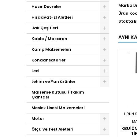
Marka
D
Hazır Devreler
Ürün Ko
Hırdavat-El Aletleri
Stokta 
Jak Çeşitleri
AYNI K
Kablo / Makaron
Kamp Malzemeleri
Kondansatörler
Led
Lehim ve Yan ürünler
Malzeme Kutusu / Takım
Çantası
Meslek Lisesi Malzemeleri
ÜRÜN 
Motor
MA
KBU10M
Ölçü ve Test Aletleri
TI