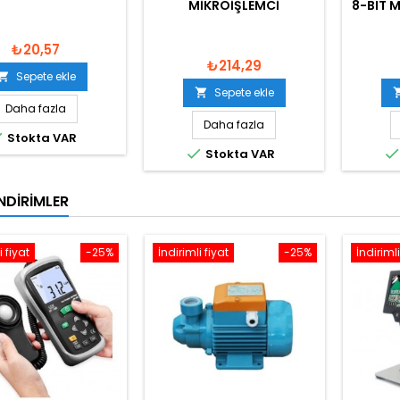
MIKROIŞLEMCI
8-BIT 
₺20,57
₺214,29
Sepete ekle

Sepete ekle

Daha fazla
Daha fazla

Stokta VAR

Stokta VAR
NDIRIMLER
i fiyat
-25%
İndirimli fiyat
-25%
İndirimli