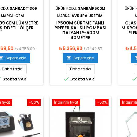
KODU:
SAHRADT1309
ÜRÜN KODU:
SAHRAIP500M
ÜRÜN 
MARKA:
CEM
MARKA:
AVRUPA ÜRETIMI
09 CEM LÜXMETRE
IP500M SÜRTME FANLI
CLAS
 ŞIDDETLI ÖLÇER
PREFERIKAL SU POMPASI
MIKROS
ITALYAN IP-500M
ELE
40METRE
568,50
₺5.356,93
₺4.5
₺4.758,00
₺7.142,57
Sepete ekle
Sepete ekle


Daha fazla
Daha fazla


Stokta VAR
Stokta VAR
i fiyat
-50%
İndirimli fiyat
-53%
İndirimli