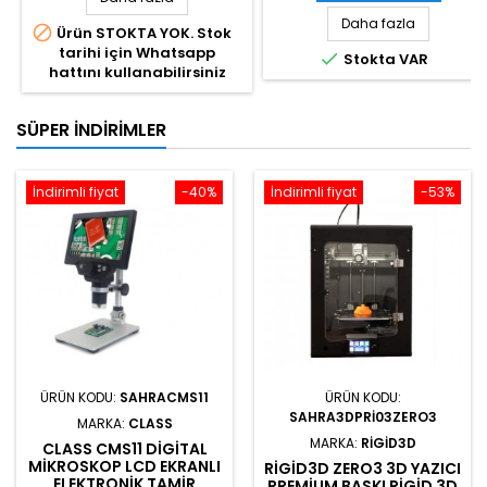
Daha fazla

Ürün STOKTA YOK. Stok
tarihi için Whatsapp

Stokta VAR
hattını kullanabilirsiniz
SÜPER İNDIRIMLER
İndirimli fiyat
-40%
İndirimli fiyat
-53%
ÜRÜN KODU:
SAHRACMS11
ÜRÜN KODU:
SAHRA3DPRI03ZERO3
MARKA:
CLASS
MARKA:
RIGID3D
CLASS CMS11 DIGITAL
MIKROSKOP LCD EKRANLI
RIGID3D ZERO3 3D YAZICI
ELEKTRONIK TAMIR
PREMIUM BASKI RIGID 3D