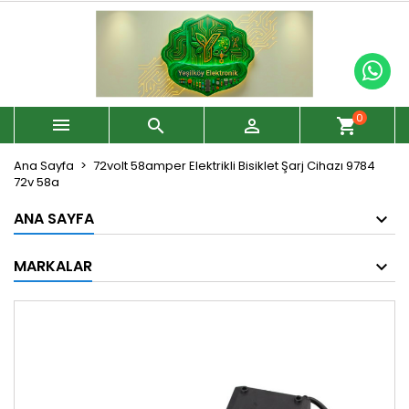
0



shopping_cart
Ana Sayfa
72volt 58amper Elektrikli Bisiklet Şarj Cihazı 9784
72v 58a
ANA SAYFA
MARKALAR