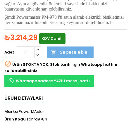
sağlar. Ayrıca, güvenlik önlemleri sayesinde bisikletinizin
bataryasını güvenle şarj edebilirsiniz.
Şimdi Powermaster PM-9784'ü satın alarak elektrikli bisikletinizi
her zaman hazır tutabilir ve sürüş keyfini sürdürebilirsiniz!
₺3.214,29
KDV Dahil
Sepete ekle
Adet


Ürün STOKTA YOK. Stok tarihi için Whatsapp hattını
kullanabilirsiniz
Whatsapp sadece YAZILI mesaj hattı
ÜRÜN DETAYLARI
Marka
PowerMAster
Ürün Kodu
sahra9784