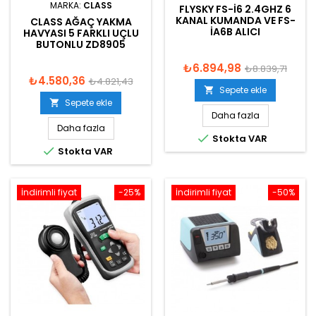
MARKA:
CLASS
FLYSKY FS-I6 2.4GHZ 6
KANAL KUMANDA VE FS-
CLASS AĞAÇ YAKMA
IA6B ALICI
HAVYASI 5 FARKLI UÇLU
BUTONLU ZD8905
₺6.894,98
₺8.839,71
₺4.580,36
₺4.821,43
Sepete ekle

Sepete ekle

Daha fazla
Daha fazla

Stokta VAR

Stokta VAR
İndirimli fiyat
-25%
İndirimli fiyat
-50%