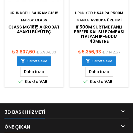
ÜRÜN KODU:
SAHRAMG1815
ÜRÜN KODU:
SAHRAIP500M
MARKA:
CLASS
MARKA:
AVRUPA ÜRETIMI
CLASS MG1815 AKROBAT
IP500M SÜRTME FANLI
AYAKLI BÜYÜTEÇ
PREFERIKAL SU POMPASI
ITALYAN IP-500M
40METRE
₺3.837,60
₺5.356,93
₺5.904,00
₺7.142,57
Sepete ekle
Sepete ekle


Daha fazla
Daha fazla


Stokta VAR
Stokta VAR

3D BASKI HIZMETI

ÖNE ÇIKAN