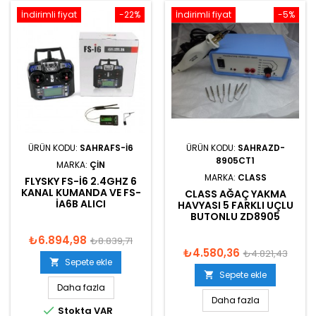
İndirimli fiyat
-22%
İndirimli fiyat
-5%
ÜRÜN KODU:
SAHRAFS-I6
ÜRÜN KODU:
SAHRAZD-
8905CT1
MARKA:
ÇIN
MARKA:
CLASS
FLYSKY FS-I6 2.4GHZ 6
KANAL KUMANDA VE FS-
CLASS AĞAÇ YAKMA
IA6B ALICI
HAVYASI 5 FARKLI UÇLU
BUTONLU ZD8905
₺6.894,98
₺8.839,71
₺4.580,36
₺4.821,43
Sepete ekle

Sepete ekle

Daha fazla
Daha fazla

Stokta VAR