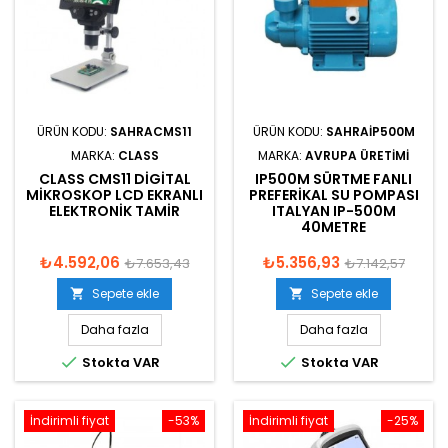
ÜRÜN KODU:
SAHRACMS11
ÜRÜN KODU:
SAHRAIP500M
MARKA:
CLASS
MARKA:
AVRUPA ÜRETIMI
CLASS CMS11 DIGITAL
IP500M SÜRTME FANLI
MIKROSKOP LCD EKRANLI
PREFERIKAL SU POMPASI
ELEKTRONIK TAMIR
ITALYAN IP-500M
40METRE
₺4.592,06
₺5.356,93
₺7.653,43
₺7.142,57
Sepete ekle
Sepete ekle


Daha fazla
Daha fazla


Stokta VAR
Stokta VAR
İndirimli fiyat
-53%
İndirimli fiyat
-25%