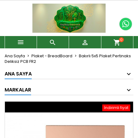
0



shopping_cart
Ana Sayfa
Plaket - BreadBoard
Bakırlı 5x5 Plaket Pertinaks
Deliksiz PCB FR2
ANA SAYFA
MARKALAR
İndirimli fiyat