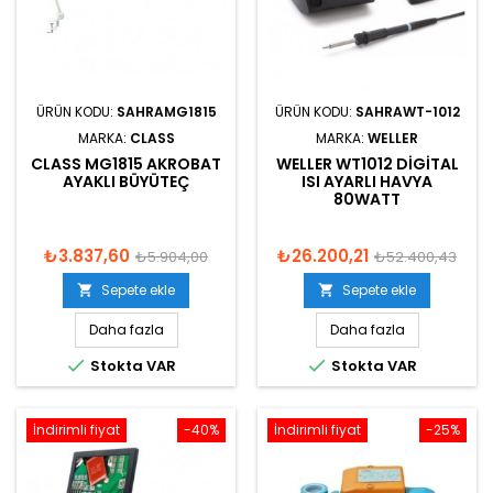
ÜRÜN KODU:
SAHRAMG1815
ÜRÜN KODU:
SAHRAWT-1012
MARKA:
CLASS
MARKA:
WELLER
CLASS MG1815 AKROBAT
WELLER WT1012 DIGITAL
AYAKLI BÜYÜTEÇ
ISI AYARLI HAVYA
80WATT
₺3.837,60
₺26.200,21
₺5.904,00
₺52.400,43
Sepete ekle
Sepete ekle


Daha fazla
Daha fazla


Stokta VAR
Stokta VAR
İndirimli fiyat
-40%
İndirimli fiyat
-25%