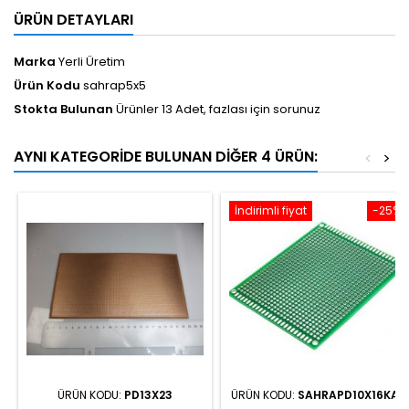
ÜRÜN DETAYLARI
Marka
Yerli Üretim
Ürün Kodu
sahrap5x5
Stokta Bulunan
Ürünler 13 Adet, fazlası için sorunuz
AYNI KATEGORIDE BULUNAN DIĞER 4 ÜRÜN:
<
>
İndirimli fiyat
-25%
ÜRÜN KODU:
PD13X23
ÜRÜN KODU:
SAHRAPD10X16KAL