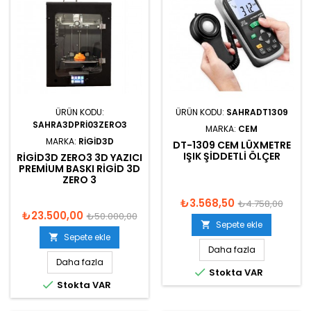
ÜRÜN KODU:
ÜRÜN KODU:
SAHRADT1309
SAHRA3DPRI03ZERO3
MARKA:
CEM
MARKA:
RIGID3D
DT-1309 CEM LÜXMETRE
IŞIK ŞIDDETLI ÖLÇER
RIGID3D ZERO3 3D YAZICI
PREMIUM BASKI RIGID 3D
ZERO 3
₺3.568,50
₺4.758,00
₺23.500,00
₺50.000,00
Sepete ekle

Sepete ekle

Daha fazla
Daha fazla

Stokta VAR

Stokta VAR