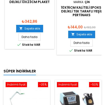
DELIKLI 13X23CM PLAKET
MARKA:
ÇIN
10X16CM KALITELI EPOKSI
DELIKLI TEK TARAFLI YEŞIL
PERTINAKS
₺342,86
₺144,00
₺192,00
Sepete ekle

Sepete ekle

Daha fazla
Daha fazla

Stokta VAR

Stokta VAR
SÜPER İNDIRIMLER
İndirimli fiyat
-35%
İndirimli fiyat
-50%