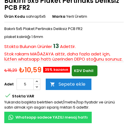
Bakırlı 5x5 Plaket Pertinaks Deliksiz
PCB FR2
Ürün Kodu
sahrap5x5
Marka
Yerli Üretim
Bakırlı 5x5 Plaket Pertinaks Deliksiz PCB FR2
plaket kalınlığı 1.6mm
13
Stokta Bulunan
Ürünler
Adettir.
Stok rakamı MAĞAZAYA aittir, daha fazla adet için,
lütfen whatsapp hattı üzerinden DEPO stoğunu sorunuz.
₺10,59
35% kazanın
₺16,29
KDV Dahil
Sepete ekle
Adet


Stokta VAR
Yukarıda başlıkta belirtilen adet/metre/top fiyatıdır ve ürünü
satın almak için asgari sipariş miktarı 5 adettir.
Whatsapp sadece YAZILI mesaj hattı