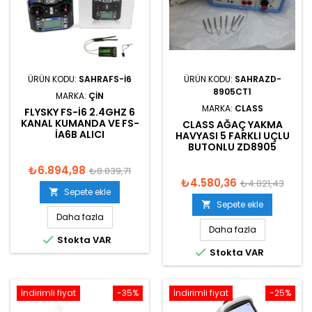
ÜRÜN KODU:
SAHRAFS-I6
ÜRÜN KODU:
SAHRAZD-
8905CT1
MARKA:
ÇIN
MARKA:
CLASS
FLYSKY FS-I6 2.4GHZ 6
KANAL KUMANDA VE FS-
CLASS AĞAÇ YAKMA
IA6B ALICI
HAVYASI 5 FARKLI UÇLU
BUTONLU ZD8905
₺6.894,98
₺8.839,71
₺4.580,36
₺4.821,43
Sepete ekle

Sepete ekle

Daha fazla
Daha fazla

Stokta VAR

Stokta VAR
İndirimli fiyat
-35%
İndirimli fiyat
-25%