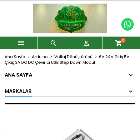
0



shopping_cart
Ana Sayfa
Arduino
Voltaj Dönüştürücü
6V 24V Giriş 5V
Çıkış 3A DC DC Çevirici USB Step Down Modül
ANA SAYFA
MARKALAR