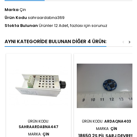
Marka
Çin
Ürün Kodu
sahraardabna369
Stokta Bulunan
Ürünler 12 Adet, fazlası için sorunuz
AYNI KATEGORIDE BULUNAN DIĞER 4 ÜRÜN:
<
>
ÜRÜN KODU:
ÜRÜN KODU:
ARDAQNA403
SAHRAARDABNA447
MARKA:
ÇIN
MARKA:
ÇIN
18650 2S PIL ŞARJ DEVRESI