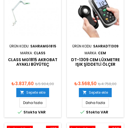
ÜRÜN KODU:
SAHRAMG1815
ÜRÜN KODU:
SAHRADT1309
MARKA:
CLASS
MARKA:
CEM
CLASS MG1815 AKROBAT
DT-1309 CEM LÜXMETRE
AYAKLI BÜYÜTEÇ
IŞIK ŞIDDETLI ÖLÇER
₺3.837,60
₺3.568,50
₺5.904,00
₺4.758,00
Sepete ekle
Sepete ekle


Daha fazla
Daha fazla


Stokta VAR
Stokta VAR