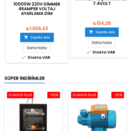
7.4VOLT
10000W 220V DIMMER
46AMPER VOLTAJ
AYARLAMA DIM
₺154,29
₺1.509,43
Sepete ekle

Sepete ekle

Daha fazla
Daha fazla

Stokta VAR

Stokta VAR
SÜPER İNDIRIMLER
İndirimli fiyat
-53%
İndirimli fiyat
-25%