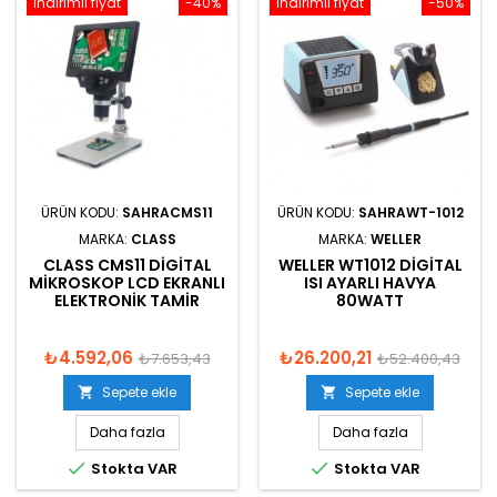
İndirimli fiyat
-40%
İndirimli fiyat
-50%
ÜRÜN KODU:
SAHRACMS11
ÜRÜN KODU:
SAHRAWT-1012
MARKA:
CLASS
MARKA:
WELLER
CLASS CMS11 DIGITAL
WELLER WT1012 DIGITAL
MIKROSKOP LCD EKRANLI
ISI AYARLI HAVYA
ELEKTRONIK TAMIR
80WATT
₺4.592,06
₺26.200,21
₺7.653,43
₺52.400,43
Sepete ekle
Sepete ekle


Daha fazla
Daha fazla


Stokta VAR
Stokta VAR