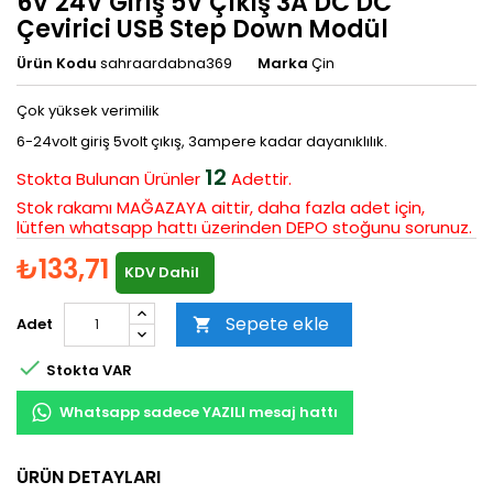
6V 24V Giriş 5V Çıkış 3A DC DC
Çevirici USB Step Down Modül
Ürün Kodu
sahraardabna369
Marka
Çin
Çok yüksek verimilik
6-24volt giriş 5volt çıkış, 3ampere kadar dayanıklılık.
12
Stokta Bulunan
Ürünler
Adettir.
Stok rakamı MAĞAZAYA aittir, daha fazla adet için,
lütfen whatsapp hattı üzerinden DEPO stoğunu sorunuz.
₺133,71
KDV Dahil
Sepete ekle
Adet


Stokta VAR
Whatsapp sadece YAZILI mesaj hattı
ÜRÜN DETAYLARI