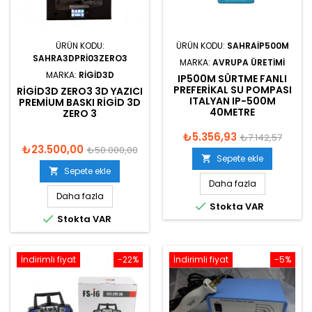
ÜRÜN KODU:
ÜRÜN KODU:
SAHRAIP500M
SAHRA3DPRI03ZERO3
MARKA:
AVRUPA ÜRETIMI
MARKA:
RIGID3D
IP500M SÜRTME FANLI
PREFERIKAL SU POMPASI
RIGID3D ZERO3 3D YAZICI
ITALYAN IP-500M
PREMIUM BASKI RIGID 3D
40METRE
ZERO 3
₺5.356,93
₺7.142,57
₺23.500,00
₺50.000,00
Sepete ekle

Sepete ekle

Daha fazla
Daha fazla

Stokta VAR

Stokta VAR
İndirimli fiyat
-22%
İndirimli fiyat
-5%