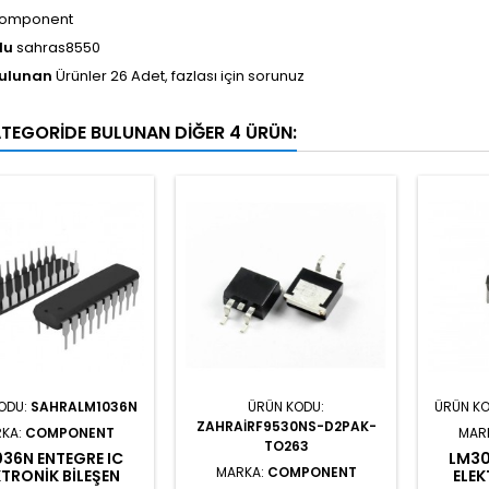
omponent
du
sahras8550
Bulunan
Ürünler 26 Adet, fazlası için sorunuz
ATEGORIDE BULUNAN DIĞER 4 ÜRÜN:
ODU:
SAHRALM1036N
ÜRÜN KODU:
ÜRÜN K
ZAHRAIRF9530NS-D2PAK-
KA:
COMPONENT
MAR
TO263
36N ENTEGRE IC
LM30
MARKA:
COMPONENT
KTRONIK BILEŞEN
ELEK