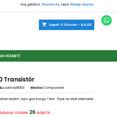
Hoş geldiniz,
Oturum Aç
veya
Hesap oluştur
shopping_cart
Sepet:
0
Ürünler - ₺0,00
SKI HIZMETI
0 Transistör
du
sahras8550
Marka
Component
ktan teslim, aynı gün kargo ! Not : Fiyat ve stok internete
26
Bulunan
Ürünler
Adettir.