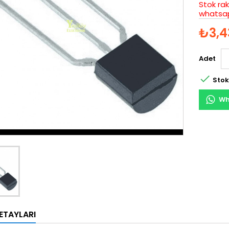
Stok rak
whatsap
₺3,4
Adet

Stok
Wh
ETAYLARI