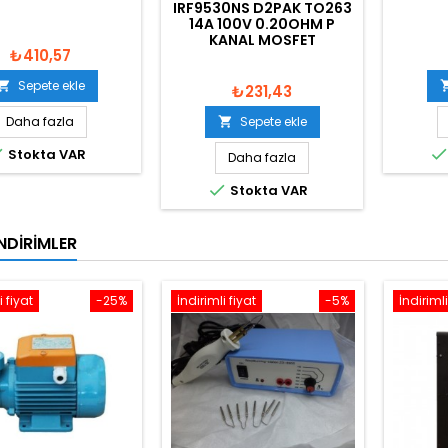
IRF9530NS D2PAK TO263
14A 100V 0.20OHM P
KANAL MOSFET
₺410,57
Sepete ekle

₺231,43
Daha fazla
Sepete ekle


Stokta VAR
Daha fazla

Stokta VAR
NDIRIMLER
i fiyat
-25%
İndirimli fiyat
-5%
İndirimli