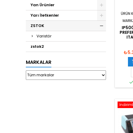
Yan Ürünler
ÜRÜN 
Yarı İletkenler
MARK
ZSTOK
IP50
PREFE
Varistör
IT
zstok2
₺5.
MARKALAR
İndiriml