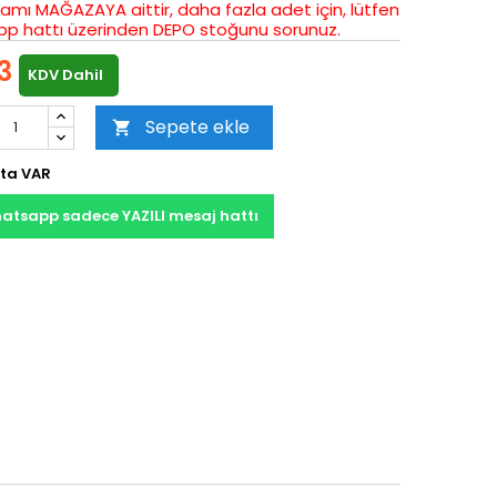
amı MAĞAZAYA aittir, daha fazla adet için, lütfen
p hattı üzerinden DEPO stoğunu sorunuz.
3
KDV Dahil
Sepete ekle

ta VAR
atsapp sadece YAZILI mesaj hattı