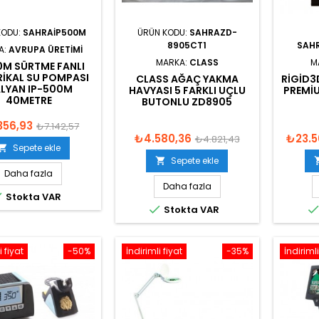
KODU:
SAHRAIP500M
ÜRÜN KODU:
SAHRAZD-
8905CT1
SAH
A:
AVRUPA ÜRETIMI
MARKA:
CLASS
M
0M SÜRTME FANLI
RIKAL SU POMPASI
CLASS AĞAÇ YAKMA
RIGID3
ALYAN IP-500M
HAVYASI 5 FARKLI UÇLU
PREMIU
40METRE
BUTONLU ZD8905
356,93
₺7.142,57
₺4.580,36
₺23.5
₺4.821,43
Sepete ekle

Sepete ekle

Daha fazla
Daha fazla

Stokta VAR

Stokta VAR
i fiyat
-50%
İndirimli fiyat
-35%
İndirimli