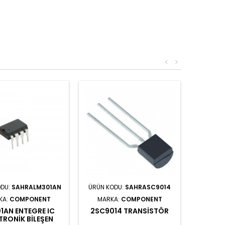
<
>
ODU:
SAHRALM301AN
ÜRÜN KODU:
SAHRASC9014
KA:
COMPONENT
MARKA:
COMPONENT
1AN ENTEGRE IC
2SC9014 TRANSISTÖR
TRONIK BILEŞEN