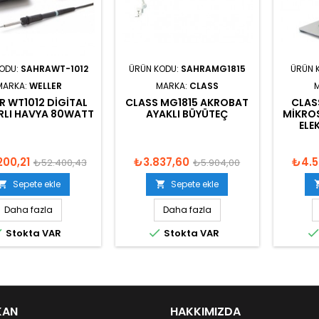
KODU:
SAHRAWT-1012
ÜRÜN KODU:
SAHRAMG1815
ÜRÜN 
MARKA:
WELLER
MARKA:
CLASS
R WT1012 DIGITAL
CLASS MG1815 AKROBAT
CLAS
ARLI HAVYA 80WATT
AYAKLI BÜYÜTEÇ
MIKROS
ELE
200,21
₺3.837,60
₺4.5
₺52.400,43
₺5.904,00
Sepete ekle
Sepete ekle


Daha fazla
Daha fazla


Stokta VAR
Stokta VAR
KAN
HAKKIMIZDA