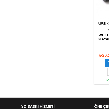
ÜRÜN 
WELLE
ISI AY
₺26.
3D BASKI HIZMETI
ÖNE ÇI