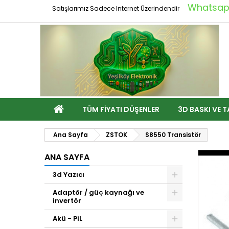
Whatsapp
Satışlarımız Sadece Internet Üzerindendir
TÜM FIYATI DÜŞENLER
3D BASKI VE T
Ana Sayfa
ZSTOK
S8550 Transistör
ANA SAYFA
3d Yazıcı
Adaptör / güç kaynağı ve
invertör
Akü - PiL