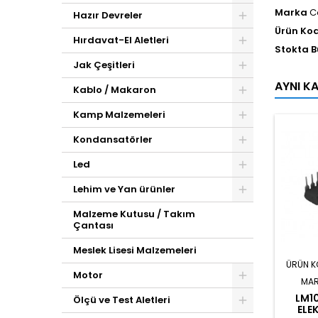
Marka
C
Hazır Devreler
Ürün Ko
Hırdavat-El Aletleri
Stokta 
Jak Çeşitleri
AYNI K
Kablo / Makaron
Kamp Malzemeleri
Kondansatörler
Led
Lehim ve Yan ürünler
Malzeme Kutusu / Takım
Çantası
Meslek Lisesi Malzemeleri
ÜRÜN K
Motor
MAR
LM10
Ölçü ve Test Aletleri
ELE