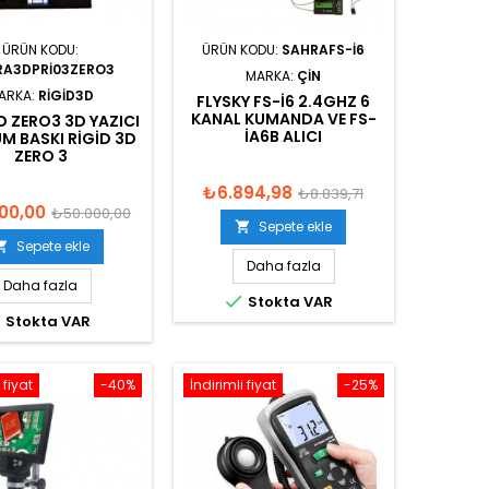
ÜRÜN KODU:
ÜRÜN KODU:
SAHRAFS-I6
RA3DPRI03ZERO3
MARKA:
ÇIN
ARKA:
RIGID3D
FLYSKY FS-I6 2.4GHZ 6
KANAL KUMANDA VE FS-
D ZERO3 3D YAZICI
IA6B ALICI
M BASKI RIGID 3D
ZERO 3
₺6.894,98
₺8.839,71
00,00
₺50.000,00
Sepete ekle

Sepete ekle

Daha fazla
Daha fazla

Stokta VAR

Stokta VAR
 fiyat
-40%
İndirimli fiyat
-25%