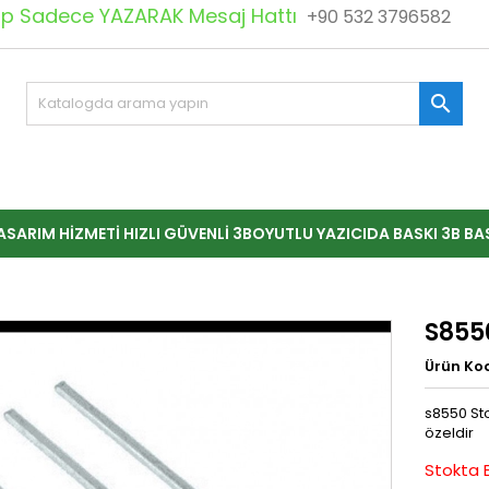
 Sadece YAZARAK Mesaj Hattı
+90 532 3796582

ASARIM HIZMETI HIZLI GÜVENLI 3BOYUTLU YAZICIDA BASKI 3B BA
S855
Ürün Ko
s8550 Sto
özeldir
Stokta 