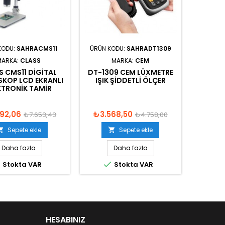
KODU:
SAHRACMS11
ÜRÜN KODU:
SAHRADT1309
MARKA:
CLASS
MARKA:
CEM
S CMS11 DIGITAL
DT-1309 CEM LÜXMETRE
KOP LCD EKRANLI
IŞIK ŞIDDETLI ÖLÇER
KTRONIK TAMIR
92,06
₺3.568,50
₺7.653,43
₺4.758,00
Sepete ekle
Sepete ekle


Daha fazla
Daha fazla


Stokta VAR
Stokta VAR
HESABINIZ