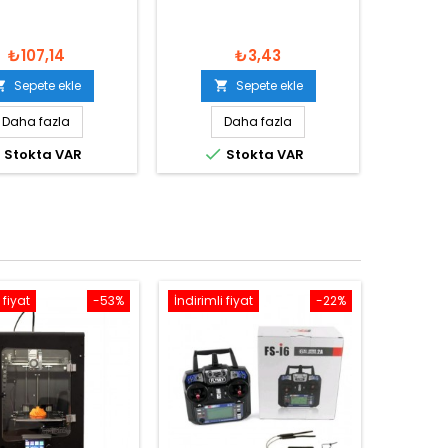
₺107,14
₺3,43
Sepete ekle
Sepete ekle


Daha fazla
Daha fazla


Stokta VAR
Stokta VAR
 fiyat
-53%
İndirimli fiyat
-22%