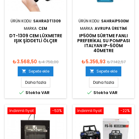
ÜRÜN KODU:
SAHRADT1309
ÜRÜN KODU:
SAHRAIP500M
MARKA:
CEM
MARKA:
AVRUPA ÜRETIMI
DT-1309 CEM LÜXMETRE
IP500M SÜRTME FANLI
IŞIK ŞIDDETLI ÖLÇER
PREFERIKAL SU POMPASI
ITALYAN IP-500M
40METRE
₺3.568,50
₺5.356,93
₺4.758,00
₺7.142,57
Sepete ekle
Sepete ekle


Daha fazla
Daha fazla


Stokta VAR
Stokta VAR
İndirimli fiyat
-53%
İndirimli fiyat
-22%