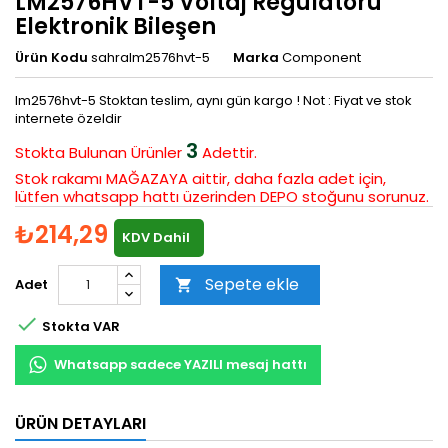
LM2576HVT-5 Voltaj Regülatörü
Elektronik Bileşen
Ürün Kodu
sahralm2576hvt-5
Marka
Component
lm2576hvt-5 Stoktan teslim, aynı gün kargo ! Not : Fiyat ve stok
internete özeldir
3
Stokta Bulunan
Ürünler
Adettir.
Stok rakamı MAĞAZAYA aittir, daha fazla adet için,
lütfen whatsapp hattı üzerinden DEPO stoğunu sorunuz.
₺214,29
KDV Dahil
Sepete ekle
Adet


Stokta VAR
Whatsapp sadece YAZILI mesaj hattı
ÜRÜN DETAYLARI