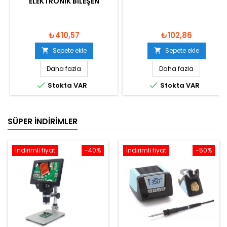
ELEKTRONIK BILEŞEN
₺410,57
₺102,86
Sepete ekle
Sepete ekle


Daha fazla
Daha fazla


Stokta VAR
Stokta VAR
SÜPER İNDIRIMLER
İndirimli fiyat
-40%
İndirimli fiyat
-50%