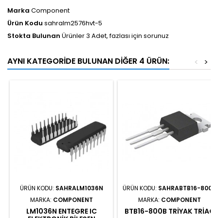
Marka
Component
Ürün Kodu
sahralm2576hvt-5
Stokta Bulunan
Ürünler 3 Adet, fazlası için sorunuz
AYNI KATEGORIDE BULUNAN DIĞER 4 ÜRÜN:
<
>
ÜRÜN KODU:
SAHRALM1036N
ÜRÜN KODU:
SAHRABTB16-800B
MARKA:
COMPONENT
MARKA:
COMPONENT
LM1036N ENTEGRE IC
BTB16-800B TRIYAK TRIAC