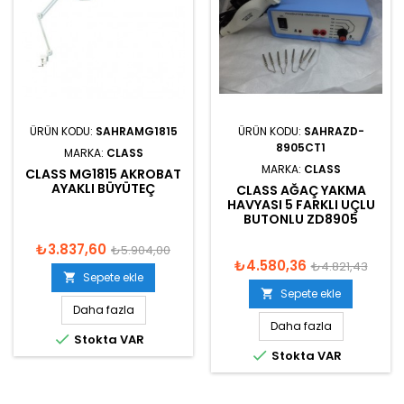
ÜRÜN KODU:
SAHRAMG1815
ÜRÜN KODU:
SAHRAZD-
8905CT1
MARKA:
CLASS
MARKA:
CLASS
CLASS MG1815 AKROBAT
AYAKLI BÜYÜTEÇ
CLASS AĞAÇ YAKMA
HAVYASI 5 FARKLI UÇLU
BUTONLU ZD8905
₺3.837,60
₺5.904,00
₺4.580,36
₺4.821,43
Sepete ekle

Sepete ekle

Daha fazla
Daha fazla

Stokta VAR

Stokta VAR