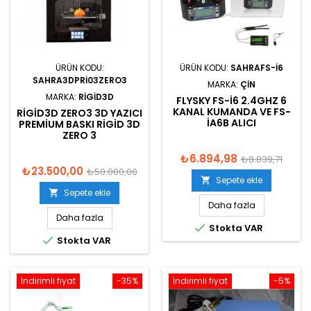
ÜRÜN KODU:
ÜRÜN KODU:
SAHRAFS-I6
SAHRA3DPRI03ZERO3
MARKA:
ÇIN
MARKA:
RIGID3D
FLYSKY FS-I6 2.4GHZ 6
KANAL KUMANDA VE FS-
RIGID3D ZERO3 3D YAZICI
IA6B ALICI
PREMIUM BASKI RIGID 3D
ZERO 3
₺6.894,98
₺8.839,71
₺23.500,00
₺50.000,00
Sepete ekle

Sepete ekle

Daha fazla
Daha fazla

Stokta VAR

Stokta VAR
İndirimli fiyat
-35%
İndirimli fiyat
-5%