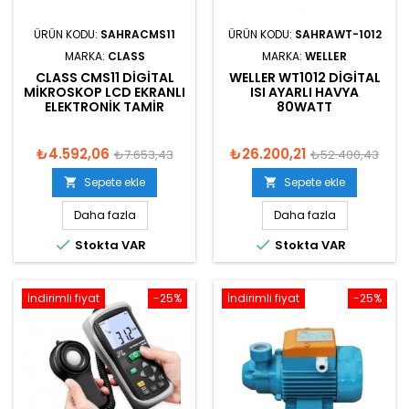
ÜRÜN KODU:
SAHRACMS11
ÜRÜN KODU:
SAHRAWT-1012
MARKA:
CLASS
MARKA:
WELLER
CLASS CMS11 DIGITAL
WELLER WT1012 DIGITAL
MIKROSKOP LCD EKRANLI
ISI AYARLI HAVYA
ELEKTRONIK TAMIR
80WATT
₺4.592,06
₺26.200,21
₺7.653,43
₺52.400,43
Sepete ekle
Sepete ekle


Daha fazla
Daha fazla


Stokta VAR
Stokta VAR
İndirimli fiyat
-25%
İndirimli fiyat
-25%