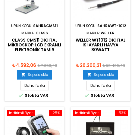
ÜRÜN KODU:
SAHRACMS11
ÜRÜN KODU:
SAHRAWT-1012
MARKA:
CLASS
MARKA:
WELLER
CLASS CMS11 DIGITAL
WELLER WT1012 DIGITAL
MIKROSKOP LCD EKRANLI
ISI AYARLI HAVYA
ELEKTRONIK TAMIR
80WATT
₺4.592,06
₺26.200,21
₺7.653,43
₺52.400,43
Sepete ekle
Sepete ekle


Daha fazla
Daha fazla


Stokta VAR
Stokta VAR
İndirimli fiyat
-25%
İndirimli fiyat
-53%