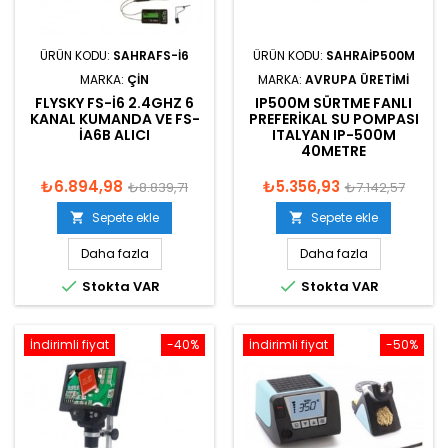
ÜRÜN KODU:
SAHRAFS-I6
ÜRÜN KODU:
SAHRAIP500M
MARKA:
ÇIN
MARKA:
AVRUPA ÜRETIMI
FLYSKY FS-I6 2.4GHZ 6
IP500M SÜRTME FANLI
KANAL KUMANDA VE FS-
PREFERIKAL SU POMPASI
IA6B ALICI
ITALYAN IP-500M
40METRE
₺6.894,98
₺5.356,93
₺8.839,71
₺7.142,57
Sepete ekle
Sepete ekle


Daha fazla
Daha fazla


Stokta VAR
Stokta VAR
İndirimli fiyat
-40%
İndirimli fiyat
-50%