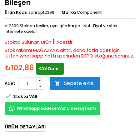
Bileşen
Ürün Kodu
sahrapt2399
Marka
Component
pt2399 Stoktan teslim, aynı gün kargo ! Not : Fiyat ve stok
internete özeldir
1
Stokta Bulunan
Ürün
Adettir.
Stok rakamı MAĞAZAYA aittir, daha fazla adet için,
lütfen whatsapp hattı üzerinden DEPO stoğunu sorunuz.
₺102,86
KDV Dahil
Sepete ekle
Adet


Stokta VAR
Whatsapp sadece YAZILI mesaj hattı
ÜRÜN DETAYLARI