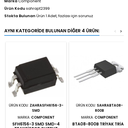
Marka
Component
Ürün Kodu
sahrapt2399
Stokta Bulunan
Ürün 1 Adet, fazlası için sorunuz
AYNI KATEGORIDE BULUNAN DIĞER 4 ÜRÜN:
<
>
ÜRÜN KODU:
ZAHRASFH6156-3-
ÜRÜN KODU:
SAHRABTA08-
SMD
800B
MARKA:
COMPONENT
MARKA:
COMPONENT
SFH6156-3 SMD SMD-4
BTA08-800B TRIYAK TRIAC