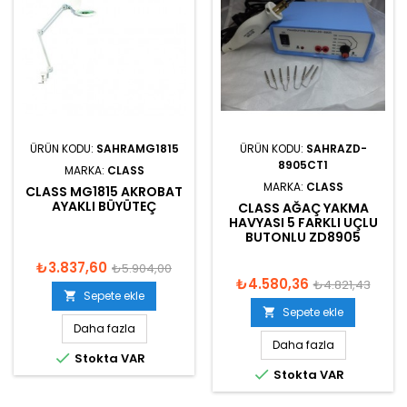
ÜRÜN KODU:
SAHRAMG1815
ÜRÜN KODU:
SAHRAZD-
8905CT1
MARKA:
CLASS
MARKA:
CLASS
CLASS MG1815 AKROBAT
AYAKLI BÜYÜTEÇ
CLASS AĞAÇ YAKMA
HAVYASI 5 FARKLI UÇLU
BUTONLU ZD8905
₺3.837,60
₺5.904,00
₺4.580,36
₺4.821,43
Sepete ekle

Sepete ekle

Daha fazla
Daha fazla

Stokta VAR

Stokta VAR