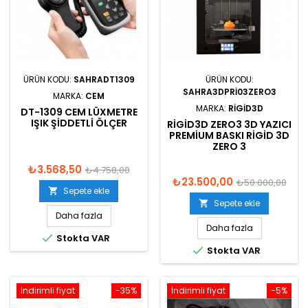
ÜRÜN KODU:
SAHRADT1309
ÜRÜN KODU:
SAHRA3DPRI03ZERO3
MARKA:
CEM
MARKA:
RIGID3D
DT-1309 CEM LÜXMETRE
IŞIK ŞIDDETLI ÖLÇER
RIGID3D ZERO3 3D YAZICI
PREMIUM BASKI RIGID 3D
ZERO 3
₺3.568,50
₺4.758,00
₺23.500,00
₺50.000,00
Sepete ekle

Sepete ekle

Daha fazla
Daha fazla

Stokta VAR

Stokta VAR
İndirimli fiyat
-35%
İndirimli fiyat
-5%