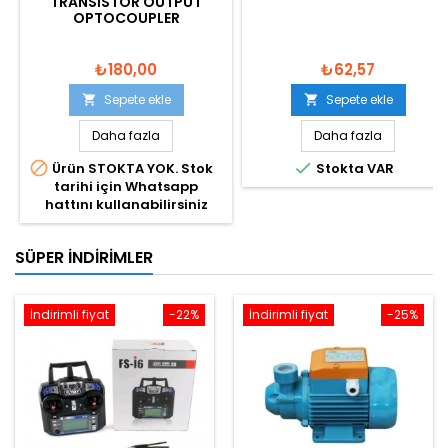
TRANSISTOR OUTPUT
OPTOCOUPLER
₺180,00
₺62,57
Sepete ekle
Sepete ekle


Daha fazla
Daha fazla


Ürün STOKTA YOK. Stok
Stokta VAR
tarihi için Whatsapp
hattını kullanabilirsiniz
SÜPER İNDIRIMLER
İndirimli fiyat
-22%
İndirimli fiyat
-25%