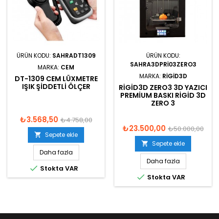
ÜRÜN KODU:
SAHRADT1309
ÜRÜN KODU:
SAHRA3DPRI03ZERO3
MARKA:
CEM
MARKA:
RIGID3D
DT-1309 CEM LÜXMETRE
IŞIK ŞIDDETLI ÖLÇER
RIGID3D ZERO3 3D YAZICI
PREMIUM BASKI RIGID 3D
ZERO 3
₺3.568,50
₺4.758,00
₺23.500,00
₺50.000,00
Sepete ekle

Sepete ekle

Daha fazla
Daha fazla

Stokta VAR

Stokta VAR