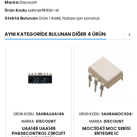
Marka
Discount
Ürün Kodu
sahrairf840ir-st
Stokta Bulunan
Ürün 1 Adet, fazlası için sorunuz
AYNI KATEGORIDE BULUNAN DIĞER 4 ÜRÜN:
<
>
ÜRÜN KODU:
SAHRAUAA146
ÜRÜN KODU:
SAHRAMOC3043
MARKA:
DISCOUNT
MARKA:
DISCOUNT
UAA146 UAA146
MOC3043 MOC SERISI
PHASECONTROL CIRCUIT
ENTEGRE IC