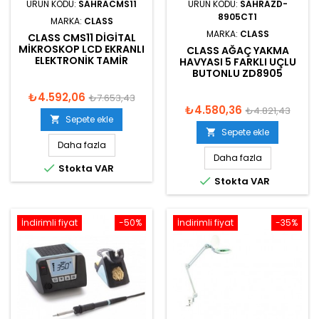
ÜRÜN KODU:
SAHRACMS11
ÜRÜN KODU:
SAHRAZD-
8905CT1
MARKA:
CLASS
MARKA:
CLASS
CLASS CMS11 DIGITAL
MIKROSKOP LCD EKRANLI
CLASS AĞAÇ YAKMA
ELEKTRONIK TAMIR
HAVYASI 5 FARKLI UÇLU
BUTONLU ZD8905
₺4.592,06
₺7.653,43
₺4.580,36
₺4.821,43
Sepete ekle

Sepete ekle

Daha fazla
Daha fazla

Stokta VAR

Stokta VAR
İndirimli fiyat
-50%
İndirimli fiyat
-35%