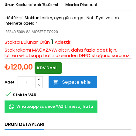
Ürün Kodu
sahrairf840ir-st
Marka
Discount
irf840ir-st Stoktan teslim, aynı gün kargo ! Not : Fiyat ve stok
internete özeldir
IRF840 500V 8A MOSFET TO220
1
Stokta Bulunan
Ürün
Adettir.
Stok rakamı MAĞAZAYA aittir, daha fazla adet için,
lütfen whatsapp hattı üzerinden DEPO stoğunu sorunuz.
₺120,00
KDV Dahil
Sepete ekle
Adet


Stokta VAR
Whatsapp sadece YAZILI mesaj hattı
ÜRÜN DETAYLARI