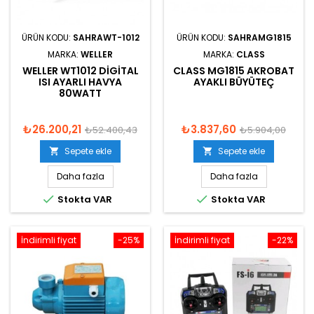
ÜRÜN KODU:
SAHRAWT-1012
ÜRÜN KODU:
SAHRAMG1815
MARKA:
WELLER
MARKA:
CLASS
WELLER WT1012 DIGITAL
CLASS MG1815 AKROBAT
ISI AYARLI HAVYA
AYAKLI BÜYÜTEÇ
80WATT
₺26.200,21
₺3.837,60
₺52.400,43
₺5.904,00
Sepete ekle
Sepete ekle


Daha fazla
Daha fazla


Stokta VAR
Stokta VAR
İndirimli fiyat
-25%
İndirimli fiyat
-22%