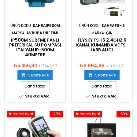
ÜRÜN KODU:
SAHRAIP500M
ÜRÜN KODU:
SAHRAFS-I6
MARKA:
AVRUPA ÜRETIMI
MARKA:
ÇIN
IP500M SÜRTME FANLI
FLYSKY FS-I6 2.4GHZ 6
PREFERIKAL SU POMPASI
KANAL KUMANDA VE FS-
ITALYAN IP-500M
IA6B ALICI
40METRE
₺5.356,93
₺6.894,98
₺7.142,57
₺8.839,71
Sepete ekle
Sepete ekle


Daha fazla
Daha fazla


Stokta VAR
Stokta VAR
İndirimli fiyat
-25%
İndirimli fiyat
-53%