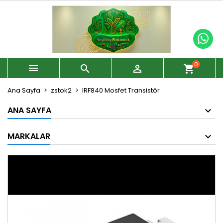
0



shopping_cart
Ana Sayfa
zstok2
IRF840 Mosfet Transistör
ANA SAYFA
MARKALAR