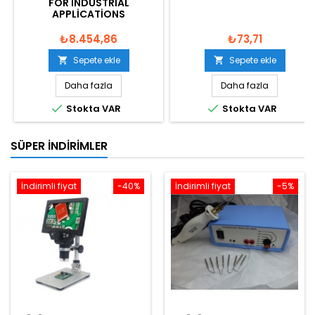
FOR INDUSTRIAL
APPLICATIONS
₺8.454,86
₺73,71
Sepete ekle
Sepete ekle


Daha fazla
Daha fazla


Stokta VAR
Stokta VAR
SÜPER İNDIRIMLER
İndirimli fiyat
-40%
İndirimli fiyat
-5%