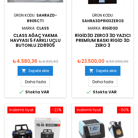
ÜRÜN KODU:
SAHRAZD-
ÜRÜN KODU:
8905CT1
SAHRA3DPRI03ZERO3
MARKA:
CLASS
MARKA:
RIGID3D
CLASS AĞAÇ YAKMA
RIGID3D ZERO3 3D YAZICI
HAVYASI 5 FARKLI UÇLU
PREMIUM BASKI RIGID 3D
BUTONLU ZD8905
ZERO 3
₺4.580,36
₺23.500,00
₺4.821,43
₺50.000,00
Sepete ekle
Sepete ekle


Daha fazla
Daha fazla


Stokta VAR
Stokta VAR
İndirimli fiyat
-22%
İndirimli fiyat
-50%