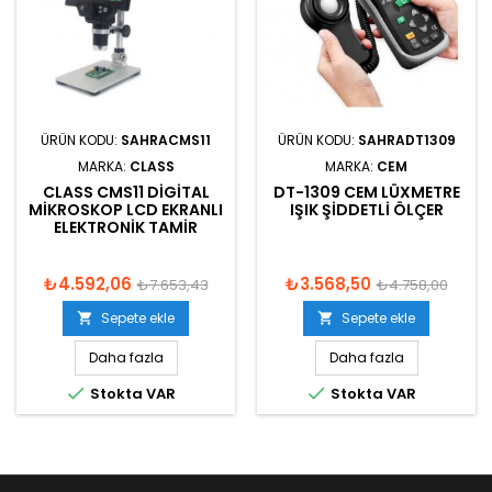
ÜRÜN KODU:
SAHRACMS11
ÜRÜN KODU:
SAHRADT1309
MARKA:
CLASS
MARKA:
CEM
CLASS CMS11 DIGITAL
DT-1309 CEM LÜXMETRE
MIKROSKOP LCD EKRANLI
IŞIK ŞIDDETLI ÖLÇER
ELEKTRONIK TAMIR
₺4.592,06
₺3.568,50
₺7.653,43
₺4.758,00
Sepete ekle
Sepete ekle


Daha fazla
Daha fazla


Stokta VAR
Stokta VAR