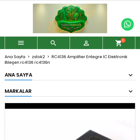
0



shopping_cart
Ana Sayfa
zstok2
RC4136 Amplifier Entegre IC Elektronik
Bileşen rc4136 rc4136n
ANA SAYFA
MARKALAR