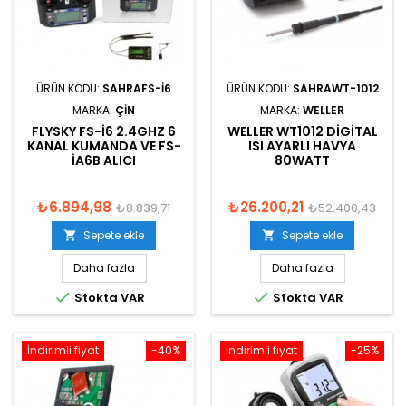
ÜRÜN KODU:
SAHRAFS-I6
ÜRÜN KODU:
SAHRAWT-1012
MARKA:
ÇIN
MARKA:
WELLER
FLYSKY FS-I6 2.4GHZ 6
WELLER WT1012 DIGITAL
KANAL KUMANDA VE FS-
ISI AYARLI HAVYA
IA6B ALICI
80WATT
₺6.894,98
₺26.200,21
₺8.839,71
₺52.400,43
Sepete ekle
Sepete ekle


Daha fazla
Daha fazla


Stokta VAR
Stokta VAR
İndirimli fiyat
-40%
İndirimli fiyat
-25%