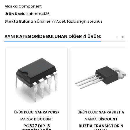
Marka
Component
Ürün Kodu
sahrarc4136
Stokta Bulunan
Ürünler 77 Adet, fazlası için sorunuz
AYNI KATEGORIDE BULUNAN DIĞER 4 ÜRÜN:
<
>
ÜRÜN KODU:
SAHRAPC827
ÜRÜN KODU:
SAHRABUZ11A
MARKA:
DISCOUNT
MARKA:
DISCOUNT
PC827 DIP-8
BUZ11A TRANSISTÖR N