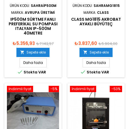
ÜRÜN KODU:
SAHRAIP500M
ÜRÜN KODU:
SAHRAMG1815
MARKA:
AVRUPA ÜRETIMI
MARKA:
CLASS
IP500M SÜRTME FANLI
CLASS MG1815 AKROBAT
PREFERIKAL SU POMPASI
AYAKLI BÜYÜTEÇ
ITALYAN IP-500M
40METRE
₺5.356,93
₺3.837,60
₺7.142,57
₺5.904,00
Sepete ekle
Sepete ekle


Daha fazla
Daha fazla


Stokta VAR
Stokta VAR
İndirimli fiyat
-5%
İndirimli fiyat
-53%