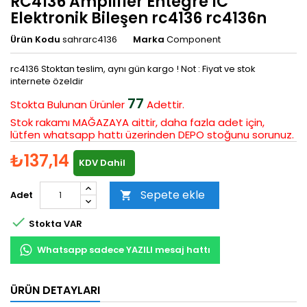
RC4136 Amplifier Entegre IC
Elektronik Bileşen rc4136 rc4136n
Ürün Kodu
sahrarc4136
Marka
Component
rc4136 Stoktan teslim, aynı gün kargo ! Not : Fiyat ve stok
internete özeldir
77
Stokta Bulunan
Ürünler
Adettir.
Stok rakamı MAĞAZAYA aittir, daha fazla adet için,
lütfen whatsapp hattı üzerinden DEPO stoğunu sorunuz.
₺137,14
KDV Dahil
Sepete ekle
Adet


Stokta VAR
Whatsapp sadece YAZILI mesaj hattı
ÜRÜN DETAYLARI