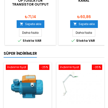
OPTOISLATÖR
KANAL
TRANSISTOR OUTPUT
₺71,14
₺60,86
Sepete ekle
Sepete ekle


Daha fazla
Daha fazla


Stokta VAR
Stokta VAR
SÜPER İNDIRIMLER
İndirimli fiyat
-25%
İndirimli fiyat
-35%