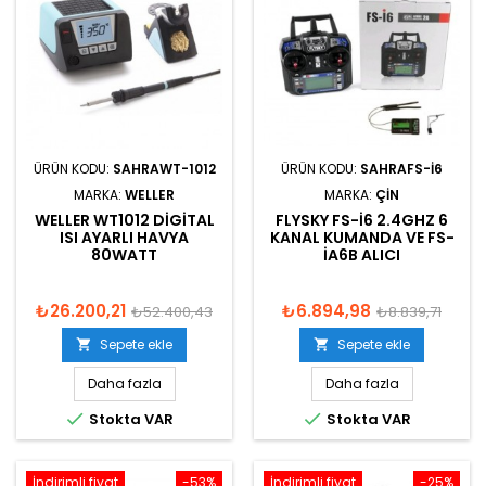
ÜRÜN KODU:
SAHRAWT-1012
ÜRÜN KODU:
SAHRAFS-I6
MARKA:
WELLER
MARKA:
ÇIN
WELLER WT1012 DIGITAL
FLYSKY FS-I6 2.4GHZ 6
ISI AYARLI HAVYA
KANAL KUMANDA VE FS-
80WATT
IA6B ALICI
₺26.200,21
₺6.894,98
₺52.400,43
₺8.839,71
Sepete ekle
Sepete ekle


Daha fazla
Daha fazla


Stokta VAR
Stokta VAR
İndirimli fiyat
-53%
İndirimli fiyat
-25%