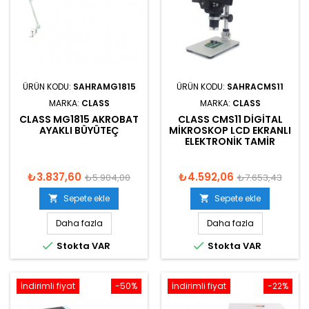
ÜRÜN KODU:
SAHRAMG1815
ÜRÜN KODU:
SAHRACMS11
MARKA:
CLASS
MARKA:
CLASS
CLASS MG1815 AKROBAT
CLASS CMS11 DIGITAL
AYAKLI BÜYÜTEÇ
MIKROSKOP LCD EKRANLI
ELEKTRONIK TAMIR
₺3.837,60
₺4.592,06
₺5.904,00
₺7.653,43
Sepete ekle
Sepete ekle


Daha fazla
Daha fazla


Stokta VAR
Stokta VAR
İndirimli fiyat
-50%
İndirimli fiyat
-22%