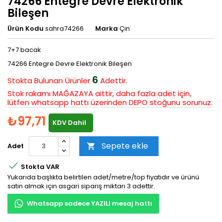
74266 Entegre Devre Elektronik
Bileşen
Ürün Kodu
sahra74266
Marka
Çin
7+7 bacak
74266 Entegre Devre Elektronik Bileşen
6
Stokta Bulunan
Ürünler
Adettir.
Stok rakamı MAĞAZAYA aittir, daha fazla adet için,
lütfen whatsapp hattı üzerinden DEPO stoğunu sorunuz.
₺97,71
KDV Dahil
Sepete ekle
Adet


Stokta VAR
Yukarıda başlıkta belirtilen adet/metre/top fiyatıdır ve ürünü
satın almak için asgari sipariş miktarı 3 adettir.
Whatsapp sadece YAZILI mesaj hattı