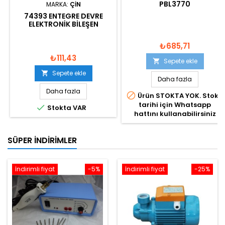
PBL3770
MARKA:
ÇIN
74393 ENTEGRE DEVRE
ELEKTRONIK BILEŞEN
₺685,71
₺111,43
Sepete ekle

Sepete ekle

Daha fazla
Daha fazla

Ürün STOKTA YOK. Stok
tarihi için Whatsapp

Stokta VAR
hattını kullanabilirsiniz
SÜPER İNDIRIMLER
İndirimli fiyat
-5%
İndirimli fiyat
-25%