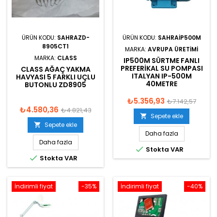
ÜRÜN KODU:
SAHRAZD-
ÜRÜN KODU:
SAHRAIP500M
8905CT1
MARKA:
AVRUPA ÜRETIMI
MARKA:
CLASS
IP500M SÜRTME FANLI
PREFERIKAL SU POMPASI
CLASS AĞAÇ YAKMA
ITALYAN IP-500M
HAVYASI 5 FARKLI UÇLU
40METRE
BUTONLU ZD8905
₺5.356,93
₺7.142,57
₺4.580,36
₺4.821,43
Sepete ekle

Sepete ekle

Daha fazla
Daha fazla

Stokta VAR

Stokta VAR
İndirimli fiyat
-35%
İndirimli fiyat
-40%