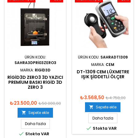
ÜRÜN KODU:
ÜRÜN KODU:
SAHRADT1309
SAHRA3DPRI03ZERO3
MARKA:
CEM
MARKA:
RIGID3D
DT-1309 CEM LÜXMETRE
IŞIK ŞIDDETLI ÖLÇER
RIGID3D ZERO3 3D YAZICI
PREMIUM BASKI RIGID 3D
ZERO 3
₺3.568,50
₺4.758,00
₺23.500,00
₺50.000,00
Sepete ekle

Sepete ekle

Daha fazla
Daha fazla

Stokta VAR

Stokta VAR