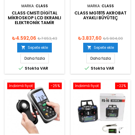
MARKA:
CLASS
MARKA:
CLASS
CLASS CMS11 DIGITAL
CLASS MG1815 AKROBAT
MIKROSKOP LCD EKRANLI
AYAKLI BÜYÜTEÇ
ELEKTRONIK TAMIR
₺4.592,06
₺3.837,60
₺7.653,43
₺5.904,00
Sepete ekle
Sepete ekle


Daha fazla
Daha fazla


Stokta VAR
Stokta VAR
İndirimli fiyat
-25%
İndirimli fiyat
-22%