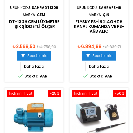
ÜRÜN KODU:
SAHRADT1309
ÜRÜN KODU:
SAHRAFS-I6
MARKA:
CEM
MARKA:
ÇIN
DT-1309 CEM LÜXMETRE
FLYSKY FS-I6 2.4GHZ 6
IŞIK ŞIDDETLI ÖLÇER
KANAL KUMANDA VE FS-
IA6B ALICI
₺3.568,50
₺6.894,98
₺4.758,00
₺8.839,71
Sepete ekle
Sepete ekle


Daha fazla
Daha fazla


Stokta VAR
Stokta VAR
İndirimli fiyat
-25%
İndirimli fiyat
-50%