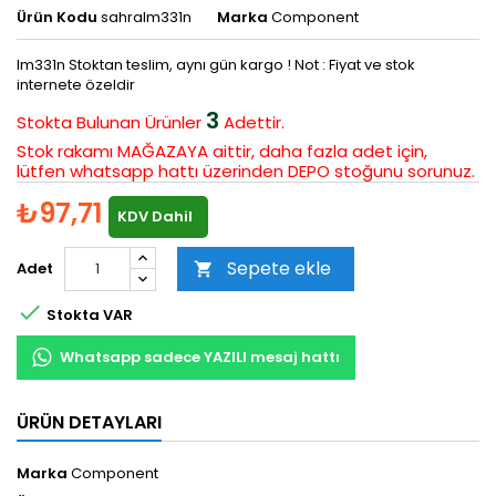
Ürün Kodu
sahralm331n
Marka
Component
lm331n Stoktan teslim, aynı gün kargo ! Not : Fiyat ve stok
internete özeldir
3
Stokta Bulunan
Ürünler
Adettir.
Stok rakamı MAĞAZAYA aittir, daha fazla adet için,
lütfen whatsapp hattı üzerinden DEPO stoğunu sorunuz.
₺97,71
KDV Dahil
Sepete ekle
Adet


Stokta VAR
Whatsapp sadece YAZILI mesaj hattı
ÜRÜN DETAYLARI
Marka
Component