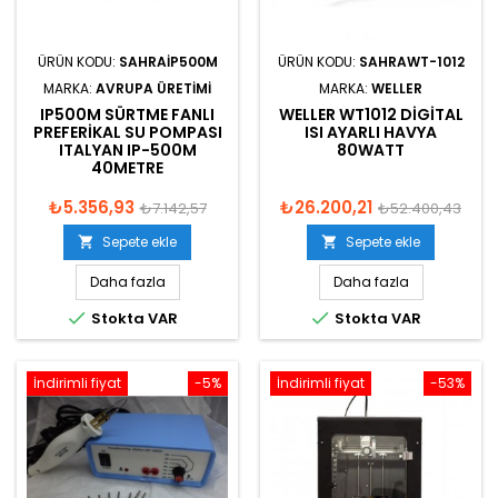
ÜRÜN KODU:
SAHRAIP500M
ÜRÜN KODU:
SAHRAWT-1012
MARKA:
AVRUPA ÜRETIMI
MARKA:
WELLER
IP500M SÜRTME FANLI
WELLER WT1012 DIGITAL
PREFERIKAL SU POMPASI
ISI AYARLI HAVYA
ITALYAN IP-500M
80WATT
40METRE
₺5.356,93
₺26.200,21
₺7.142,57
₺52.400,43
Sepete ekle
Sepete ekle


Daha fazla
Daha fazla


Stokta VAR
Stokta VAR
İndirimli fiyat
-5%
İndirimli fiyat
-53%