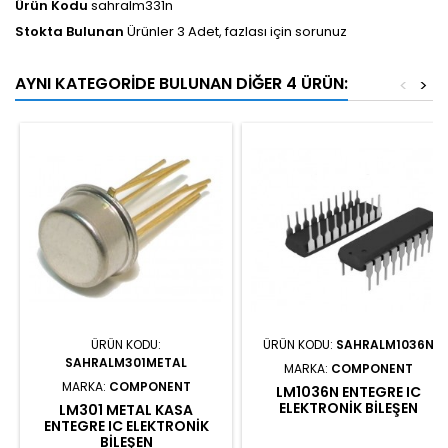
Ürün Kodu
sahralm331n
Stokta Bulunan
Ürünler 3 Adet, fazlası için sorunuz
AYNI KATEGORIDE BULUNAN DIĞER 4 ÜRÜN:
<
>
ÜRÜN KODU:
ÜRÜN KODU:
SAHRALM1036N
SAHRALM301METAL
MARKA:
COMPONENT
MARKA:
COMPONENT
LM1036N ENTEGRE IC
ELEKTRONIK BILEŞEN
LM301 METAL KASA
ENTEGRE IC ELEKTRONIK
BILEŞEN