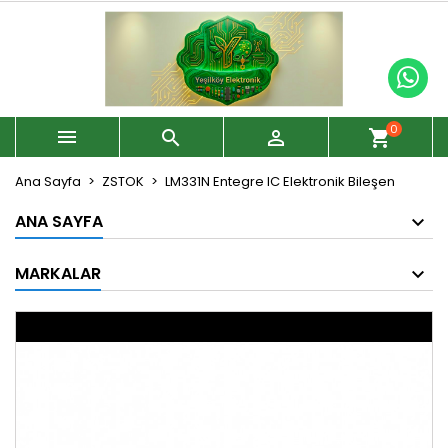
0



shopping_cart
Ana Sayfa
ZSTOK
LM331N Entegre IC Elektronik Bileşen
ANA SAYFA
MARKALAR