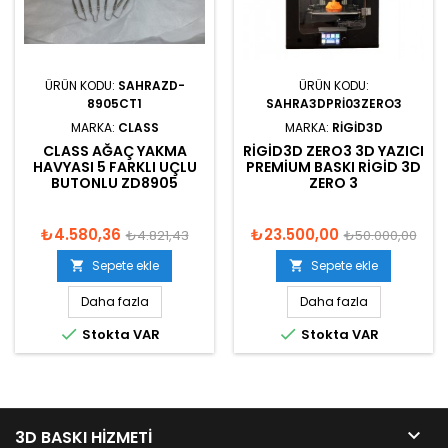
ÜRÜN KODU:
SAHRAZD-
ÜRÜN KODU:
8905CT1
SAHRA3DPRI03ZERO3
MARKA:
CLASS
MARKA:
RIGID3D
CLASS AĞAÇ YAKMA
RIGID3D ZERO3 3D YAZICI
HAVYASI 5 FARKLI UÇLU
PREMIUM BASKI RIGID 3D
BUTONLU ZD8905
ZERO 3
₺4.580,36
₺23.500,00
₺4.821,43
₺50.000,00
Sepete ekle
Sepete ekle


Daha fazla
Daha fazla


Stokta VAR
Stokta VAR

3D BASKI HIZMETI