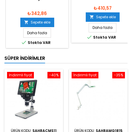
₺410,57
₺342,86
Sepete ekle

Sepete ekle

Daha fazla
Daha fazla

Stokta VAR

Stokta VAR
SÜPER İNDIRIMLER
İndirimli fiyat
-40%
İndirimli fiyat
-35%
ÜRÜN KODU:
SAHRACMS11
ÜRÜN KODU:
SAHRAMG1815