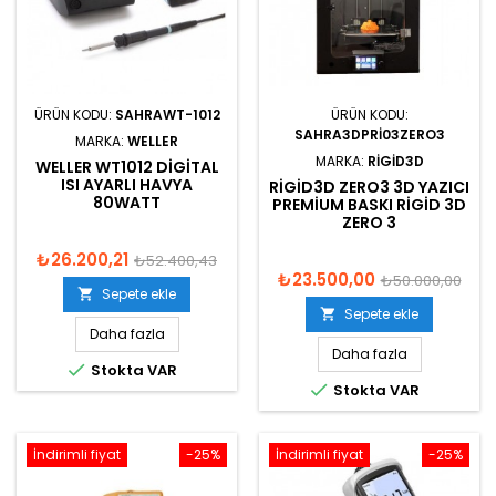
ÜRÜN KODU:
SAHRAWT-1012
ÜRÜN KODU:
SAHRA3DPRI03ZERO3
MARKA:
WELLER
MARKA:
RIGID3D
WELLER WT1012 DIGITAL
ISI AYARLI HAVYA
RIGID3D ZERO3 3D YAZICI
80WATT
PREMIUM BASKI RIGID 3D
ZERO 3
₺26.200,21
₺52.400,43
₺23.500,00
₺50.000,00
Sepete ekle

Sepete ekle

Daha fazla
Daha fazla

Stokta VAR

Stokta VAR
İndirimli fiyat
-25%
İndirimli fiyat
-25%