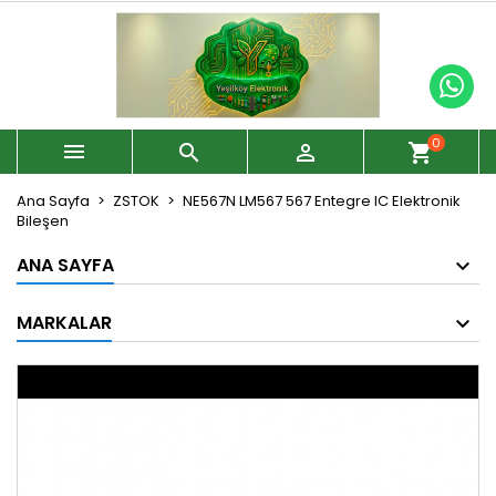
0



shopping_cart
Ana Sayfa
ZSTOK
NE567N LM567 567 Entegre IC Elektronik
Bileşen
ANA SAYFA
MARKALAR